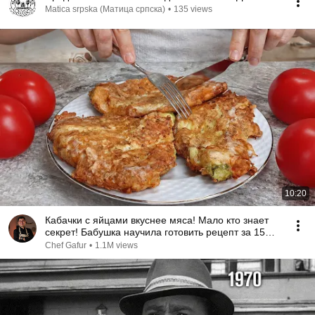
Matica srpska (Матица српска)
•
135 views
10:20
Кабачки с яйцами вкуснее мяса! Мало кто знает
секрет! Бабушка научила готовить рецепт за 15
минут
Chef Gafur
•
1.1M views