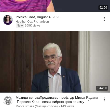
52:56
Politics Chat, August 4, 2026
Heather Cox Richardson
New
268K views
1:44:30
Матица српскаПредавање проф. др Миља Радана
„Порекло Карашевака виђено кроз призму ...“
Matica srpska (Матица српска)
•
143 views