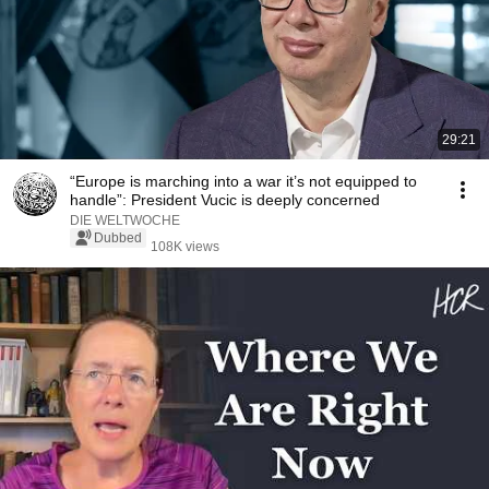
29:21
“Europe is marching into a war it’s not equipped to
handle”: President Vucic is deeply concerned
DIE WELTWOCHE
Dubbed
108K views