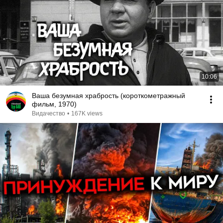
10:06
Ваша безумная храбрость (короткометражный
фильм, 1970)
Видачество
•
167K views