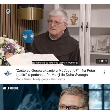
1:00:09
"Zašto se Gospa ukazuje u Međugorju?" - fra Petar
Ljubičić u podcastu Po Mariji do Duha Svetoga
Maria Vision Medjugorje
•
84K views