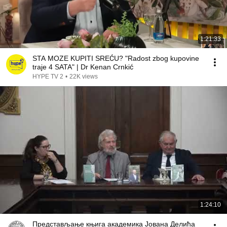
1:21:33
STA MOZE KUPITI SREĆU? "Radost zbog kupovine
traje 4 SATA" | Dr Kenan Crnkić
HYPE TV 2
•
22K views
1:24:10
Представљање књига академика Јована Делића