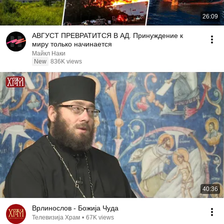
26:09
АВГУСТ ПРЕВРАТИТСЯ В АД. Принуждение к
миру только начинается
Майкл Наки
New
836K views
40:36
Врлинослов - Божија Чуда
Телевизија Храм
•
67K views