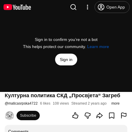
Open App
Sign in to confirm you’re not a bot
This helps protect our community.
Learn more
Sign in
Културна политика СКД „Просвјета“ Загреб
@
maticasrpska4722
6 likes
108 views
Streamed 2 years ago
more
Subscribe
Comments