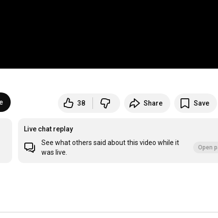
e
38
Share
Save
Live chat replay
See what others said about this video while it
Open p
was live.