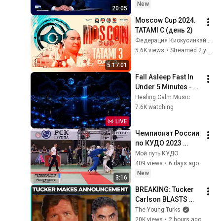
David Muir - Aug. 5, 
New
20:05
2026
Moscow Cup 2024. 
TATAMI C (день 2)
Федерация Киокусинкайкан России
5.6K views
•
Streamed 2 years ago
5:17:01
Fall Asleep Fast In 
Under 5 Minutes - 
Calm Your Mind, 
Healing Calm Music
Relieve Stress - 
7.6K watching
Remove Mental 
LIVE
Blockage
Чемпионат России 
по КУДО 2023 
Нанаджанов VS 
Мой путь КУДО
Редько 
409 views
•
6 days ago
New
3:16
BREAKING: Tucker 
Carlson BLASTS 
Trump And The 
The Young Turks
Uniparty
20K views
•
2 hours ago