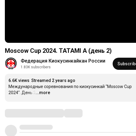
Moscow Cup 2024. TATAMI A (день 2)
Федерация Киокусинкайкан России
Subscrib
1.83K subscribers
6.6K views
Streamed 2 years ago
Международные соревнования по киокусинкай "Moscow Cup 
2024". День 2
...more
…
Comments