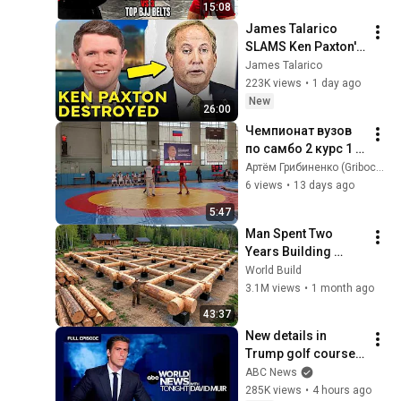
15:08
James Talarico 
SLAMS Ken Paxton's 
Corruption LIVE ON 
James Talarico
AIR
223K views
•
1 day ago
New
26:00
Чемпионат вузов 
по самбо 2 курс 1 
схватка апрель 
Артём Грибиненко (Gribochek)
2022 год
6 views
•
13 days ago
5:47
Man Spent Two 
Years Building 
HUGE Wooden 
World Build
House for his 
3.1M views
•
1 month ago
Family | Start to 
43:37
Finish by 
New details in 
@bjornbrenton
Trump golf course 
arrest: ABC World 
ABC News
News Tonight with 
285K views
•
4 hours ago