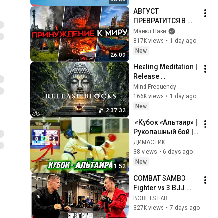
по весовым 
АВГУСТ 
категориям.
ПРЕВРАТИТСЯ В 
АД. Принуждение к 
Майкл Наки
миру только 
817K views
•
1 day ago
начинается
New
26:09
Healing Meditation | 
Release 
Subconscious 
Mind Frequency
Blocks, Cleanse 
166K views
•
1 day ago
Negative Energy & 
New
2:37:32
Restore Inner Peace
 «Кубок «Альтаир» | 
Рукопашный бой | 
Чебаркуль»
ДИМАСТИК
38 views
•
6 days ago
New
1:52
COMBAT SAMBO 
Fighter vs 3 BJJ 
Belts 🤯 Can He Beat 
BORETS LAB
Them All?
327K views
•
7 days ago