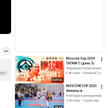
Moscow Cup 2024. 
TATAMI C (день 3)
Федерация Киокусинкайкан России
6.4K views
•
Streamed 2 years ago
anel
6:09:56
MOSCOW CUP 2023. 
Финалы в 
категориях 
Клуб каратэ киокушинкай МГФКК МИЦУДЕН
женщин и мужчин 
3.2K views
•
3 years ago
в соревнованиях 
38:58