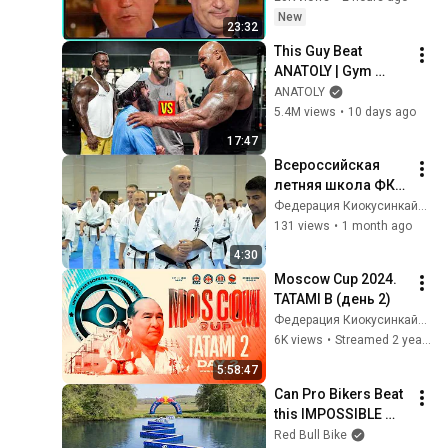
New
23:32
This Guy Beat 
ANATOLY | Gym 
CHALLENGE Went 
ANATOLY
Wrong
5.4M views
•
10 days ago
17:47
Всероссийская 
летняя школа ФКР. 
18-21 июня 2026, 
Федерация Киокусинкайкан России
Чехов
131 views
•
1 month ago
4:30
Moscow Cup 2024. 
TATAMI B (день 2)
Федерация Киокусинкайкан России
6K views
•
Streamed 2 years ago
5:58:47
Can Pro Bikers Beat 
this IMPOSSIBLE 
Obstacle Course?
Red Bull Bike