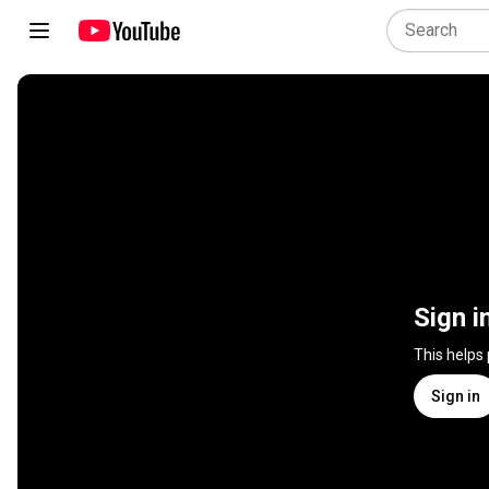
Sign i
This helps
Sign in