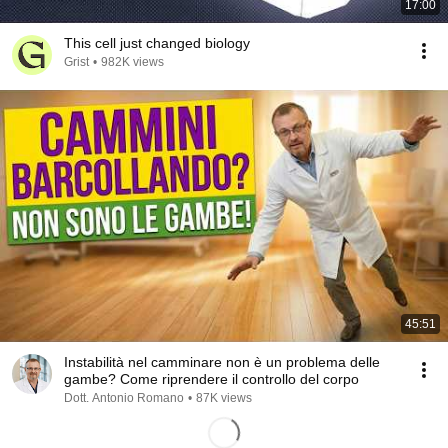
17:00
This cell just changed biology
Grist
•
982K views
45:51
Instabilità nel camminare non è un problema delle
gambe? Come riprendere il controllo del corpo
Dott. Antonio Romano
•
87K views