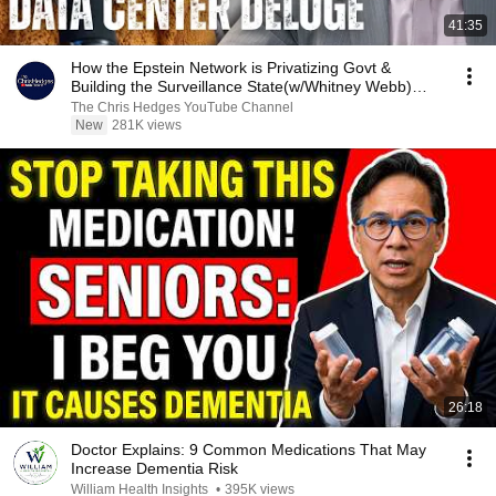
41:35
How the Epstein Network is Privatizing Govt &
Building the Surveillance State(w/Whitney Webb)
|TCHR
The Chris Hedges YouTube Channel
New
281K views
26:18
Doctor Explains: 9 Common Medications That May
Increase Dementia Risk
William Health Insights
•
395K views