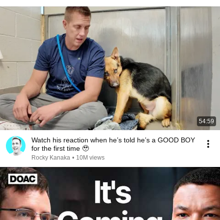
54:59
Watch his reaction when he’s told he’s a GOOD BOY
for the first time 🥹
Rocky Kanaka
•
10M views