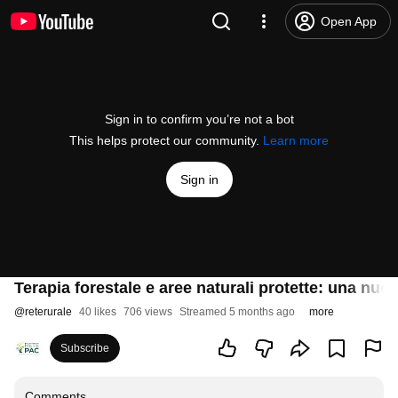
Open App
Sign in to confirm you’re not a bot
This helps protect our community.
Learn more
Sign in
Terapia forestale e aree naturali protette: una nuo
@
reterurale
40 likes
706 views
Streamed 5 months ago
more
Subscribe
Comments