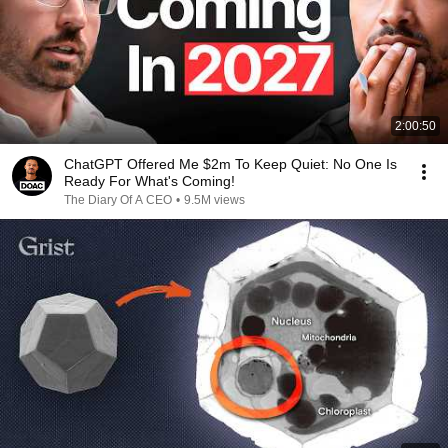
2:00:50
ChatGPT Offered Me $2m To Keep Quiet: No One Is
Ready For What's Coming!
The Diary Of A CEO
•
9.5M views