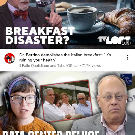
16:57
Dr. Berrino demolishes the Italian breakfast: “It’s
ruining your health”
Il Fatto Quotidiano and TvLoftOfficial
•
717K views