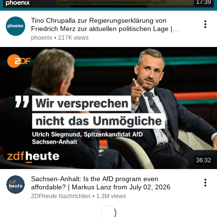
17:39
Tino Chrupalla zur Regierungserklärung von
Friedrich Merz zur aktuellen politischen Lage |
09.07.26
phoenix
•
217K views
36:32
Sachsen-Anhalt: Is the AfD program even
affordable? | Markus Lanz from July 02, 2026
ZDFheute Nachrichten
•
1.3M views