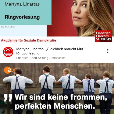
1:03:49
Martyna Linartas: „Gleichheit braucht Mut“ |
Ringvorlesung
Friedrich-Ebert-Stiftung
•
398 views