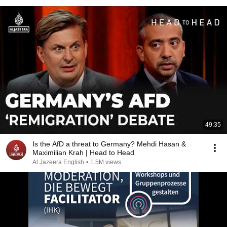
49:35
Is the AfD a threat to Germany? Mehdi Hasan &
Maximilian Krah | Head to Head
Al Jazeera English
•
1.5M views