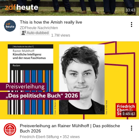
33:43
This is how the Amish really live
ZDFheute Nachrichten
Auto-dubbed
1.7M views
1:45:43
Preisverleihung an Rainer Mühlhoff | Das politische
Buch 2026
Friedrich-Ebert-Stiftung
•
352 views