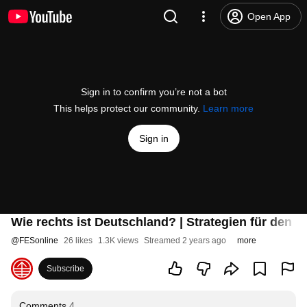
Open App
Sign in to confirm you’re not a bot
This helps protect our community.
Learn more
Sign in
Wie rechts ist Deutschland? | Strategien für den 
@
FESonline
26 likes
1.3K views
Streamed 2 years ago
more
Subscribe
Comments
4