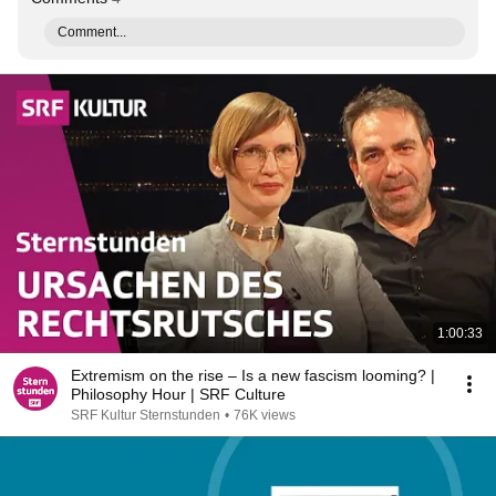
Comment...
1:00:33
Extremism on the rise – Is a new fascism looming? |
Philosophy Hour | SRF Culture
SRF Kultur Sternstunden
•
76K views