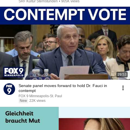
SRF Kultur Sternstunden
•
905K views
29:53
Senate panel moves forward to hold Dr. Fauci in
contempt
FOX 9 Minneapolis-St. Paul
New
22K views