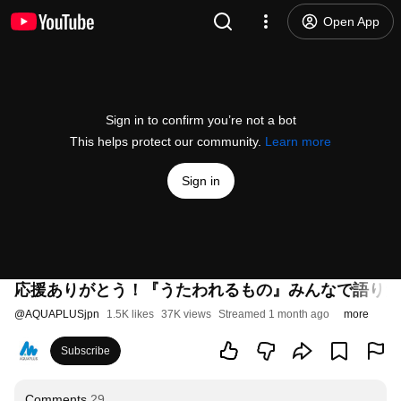
Open App
Sign in to confirm you’re not a bot
This helps protect our community.
Learn more
Sign in
応援ありがとう！『うたわれるもの』みんなで語りた
@
AQUAPLUSjpn
1.5K likes
37K views
Streamed 1 month ago
more
Subscribe
Comments
29