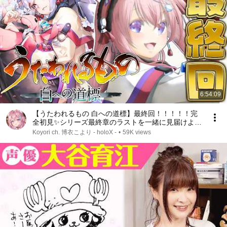
6:54:09
【うたわれるもの 白への道標】最終回！！！！！完
全初見✨シリーズ最終章のラストを一緒に見届けよ
う・・・！ #5 【博衣こより/ホロライブ】※ネタバレ
Koyori ch. 博衣こより - holoX -
•
59K views
を含みます