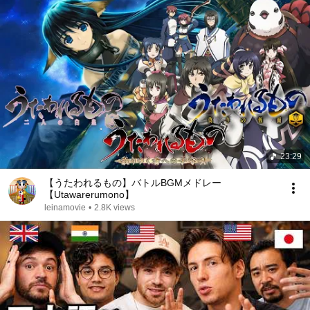
23:29
【うたわれるもの】バトルBGMメドレー
【Utawarerumono】
leinamovie
•
2.8K views