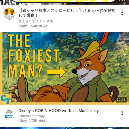
【銀シャリ橋本とスシローに行く】さまぁ〜ずが興奮
して爆食！
さまぁ〜ずチャンネル
New
154K views
25:27
Disney's ROBIN HOOD vs. Toxic Masculinity
Cinema Therapy
New
172K views