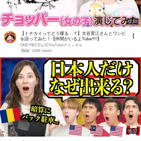
41:17
【トナカイってどう喋る…？】大谷育江さんとワンピ
を語ってみた！【仲間がいるよTube!!!!】
ONE PIECE公式YouTubeチャンネル
New
108K views
55:07