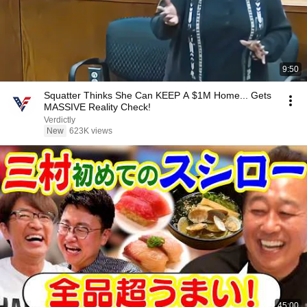
9:50
Squatter Thinks She Can KEEP A $1M Home... Gets
MASSIVE Reality Check!
Verdictly
New
623K views
45:00