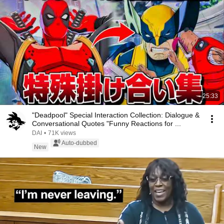
25:33
"Deadpool" Special Interaction Collection: Dialogue &
Conversational Quotes "Funny Reactions for ...
DAI
•
71K views
Auto-dubbed
New