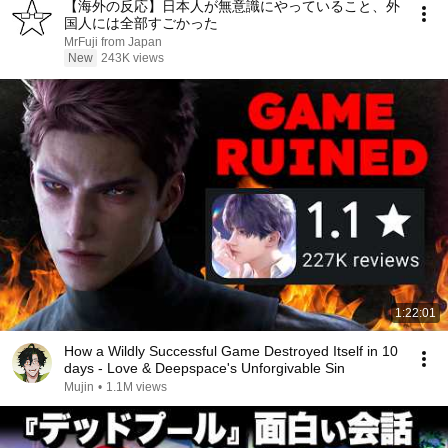
【海外の反応】日本人が無意識にやっていること、外
国人には全部すごかった
MrFuji from Japan
New
243K views
1:22:01
How a Wildly Successful Game Destroyed Itself in 10
days - Love & Deepspace's Unforgivable Sin
Mujin
•
1.1M views