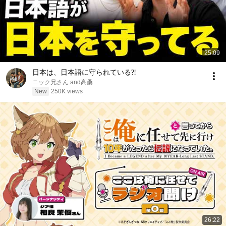
25:09
日本は、日本語に守られている⁈
ニック兄さん and高桑
New
250K views
26:22