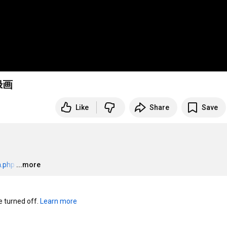
録画
Like
Share
Save
m.php
…
...more
turned off. 
Learn more