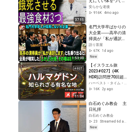
えにくい体をつくる
食事法
安らかな老後
916K
4mo ago
37:11
名門大学卒ばかりの
大企業――高卒の清
掃員が「私が通訳い
たします」と財閥会
語り茶屋
長に告げた瞬間、全
67K
1d ago
員が嘲笑した。しか
New
1:53:00
し5分後、その場は
【イスラエル旅
静まり返った。#動
2023#027】(4K 
エピソード#老後の
HDR)訪問歴70回超
物語 #家族の物語
｜中川牧師とめぐる
ハーベスト・タイム・ミニストリーズHarvest Time Ministries
旅：【メギド】ハル
16K
2y ago
マゲドン、知られざ
11:04
る有名な地
白石めぐみ教会 　主
日礼拝
白石めぐみ教会
23
Streamed 6d ago
New