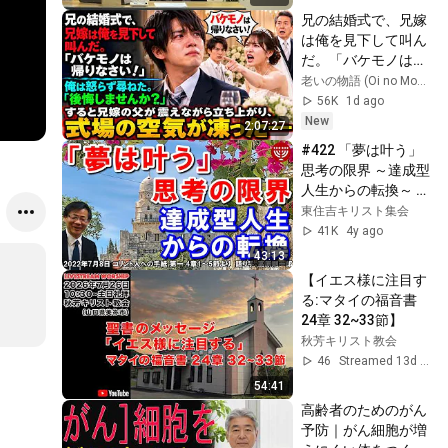
兄の結婚式で、兄嫁
は俺を見下して叫ん
だ。「バケモノは帰
りなさい！」俺は怒
老いの物語 (Oi no Monogatari)
らず尋ねた。「後悔
56K
1d ago
しませんか？」する
New
2:07:27
と兄嫁の父が震えな
#422 「夢は叶う」
がら立ち上がり、式
思考の限界 ～達成型
場の空気が凍った
人生からの転換～ コ
――
リント人への手紙 第
東住吉キリスト集会
一 4章1～5節より 高
41K
4y ago
原剛一郎 2022年7月
43:13
8日 レディースタイ
【イエス様に注目す
ム
る:マタイの福音書 
24章 32~33節】
秋芳キリスト教会
46
Streamed 13d ago
54:41
高齢者のためのがん
予防｜がん細胞が増