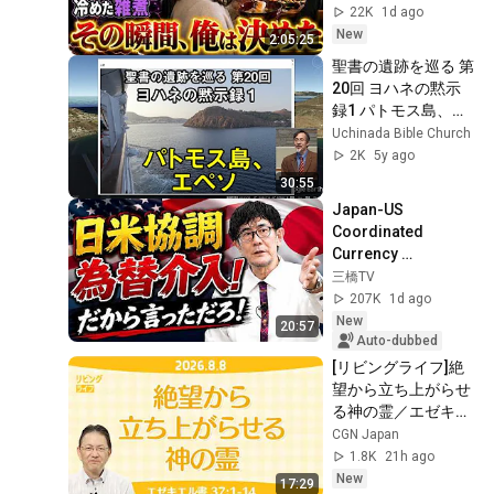
けがないことに気づ
22K
1d ago
いた。上機嫌な母の
New
2:05:25
横を通り、台所で冷
聖書の遺跡を巡る 第
えた雑煮を一人です
20回 ヨハネの黙示
する妻を見た瞬間、
録1 パトモス島、エ
俺は黙って翌朝の手
ペソ
Uchinada Bible Church
続きを決めた――
2K
5y ago
30:55
Japan-US 
Coordinated 
Currency 
Intervention 
三橋TV
Executed! The 
207K
1d ago
Market Cannot 
New
20:57
Defeat a Sovereign 
Auto-dubbed
Currenc...
[リビングライフ]絶
望から立ち上がらせ
る神の霊／エゼキエ
ル書｜小崎淳広牧師
CGN Japan
1.8K
21h ago
New
17:29