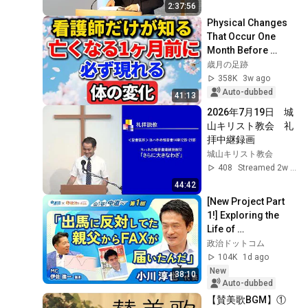
2:37:56
Physical Changes 
That Occur One 
Month Before 
Death, According to 
歳月の足跡
a Nurse
358K
3w ago
Auto-dubbed
41:13
2026年7月19日　城
山キリスト教会　礼
拝中継録画
城山キリスト教会
408
Streamed 2w ago
44:42
[New Project Part 
1!] Exploring the 
Life of 
Representative 
政治ドットコム
Junya Ogawa: 
104K
1d ago
Despair on his 3rd 
New
38:10
day as...
Auto-dubbed
【賛美歌BGM】① 