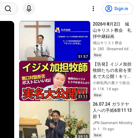
Sign in
2026年8月2日　城
山キリスト教会　礼
拝中継録画
城山キリスト教会
285
Streamed 6d ago
New
51:57
【告発】イジメ加担
牧師たちの名前を実
名で大公開！キリス
ト教業界の闇！ キリ
小林拓馬の裏クラ政治NEWS
スト新聞松谷信司社
11K
1d ago
長の悪口対談拒否排
New
51:11
除ポストにいいね!!! 
26.07.24  ガラテヤ
松谷氏のポスト修正
人への手紙6章11 13
にも反論します。
節 1
JPN Saeronam Ministry
1
1h ago
New
59:10