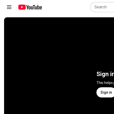
Sign i
This helps
Sign in