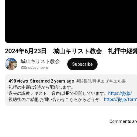
2024年6月23日 城山キリスト教会 礼拝中継
城山キリスト教会
Subscribe
835 subscribers
498 views
Streamed 2 years ago
#関根弘興
#エゼキエル書
礼拝の中継は9時から配信します。

過去の説教テキスト、音声はHPで公開しています。
https://jly.jp/
視聴後のご感想,お問い合わせこちらからどうぞ     
https://jly.jp/for
Comments are 