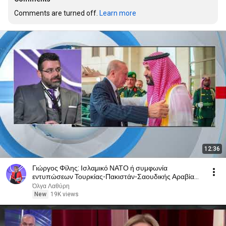
Comments are turned off. 
Learn more
12:36
Γιώργος Φίλης: Ισλαμικό ΝΑΤΟ ή συμφωνία
εντυπώσεων Τουρκίας-Πακιστάν-Σαουδικής Αραβίας;
Λυκοφιλία
Όλγα Λαθύρη
New
19K views