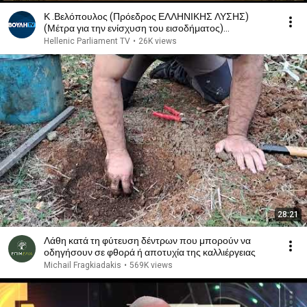
Κ .Βελόπουλος (Πρόεδρος ΕΛΛΗΝΙΚΗΣ ΛΥΣΗΣ)
(Μέτρα για την ενίσχυση του εισοδήματος)
(04/12/2024)
Hellenic Parliament TV
•
26K views
28:21
Λάθη κατά τη φύτευση δέντρων που μπορούν να
οδηγήσουν σε φθορά ή αποτυχία της καλλιέργειας
Michail Fragkiadakis
•
569K views