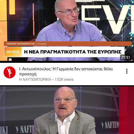
20:51
Ι. Αντωνόπουλος: Η Γερμανία δεν αστειεύεται, θέλει
προσοχή
Η ΝΑΥΤΕΜΠΟΡΙΚΗ
•
132K views