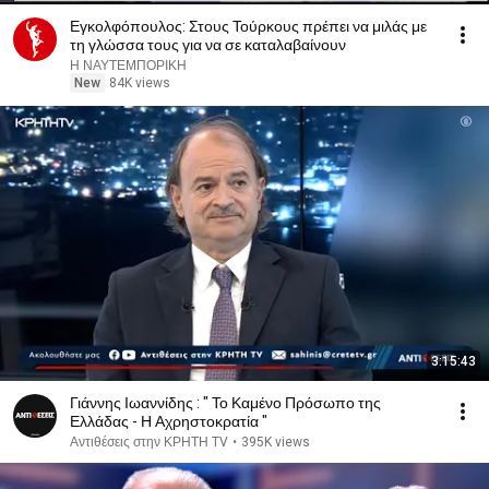
Εγκολφόπουλος: Στους Τούρκους πρέπει να μιλάς με
τη γλώσσα τους για να σε καταλαβαίνουν
Η ΝΑΥΤΕΜΠΟΡΙΚΗ
New
84K views
3:15:43
Γιάννης Ιωαννίδης : " Το Καμένο Πρόσωπο της
Ελλάδας - Η Αχρηστοκρατία "
Αντιθέσεις στην ΚΡΗΤΗ TV
•
395K views