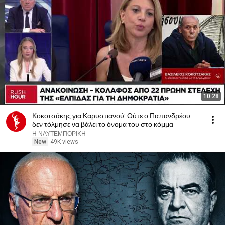
10:28
Κοκοτσάκης για Καρυστιανού: Ούτε ο Παπανδρέου
δεν τόλμησε να βάλει το όνομα του στο κόμμα
Η ΝΑΥΤΕΜΠΟΡΙΚΗ
New
49K views