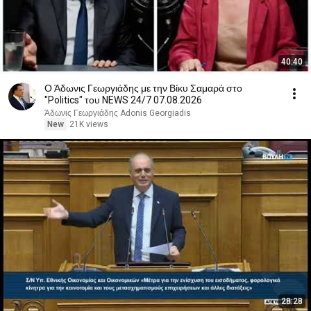
40:40
Ο Άδωνις Γεωργιάδης με την Βίκυ Σαμαρά στο
"Politics" του NEWS 24/7 07.08.2026
Άδωνις Γεωργιάδης Adonis Georgiadis
New
21K views
28:28