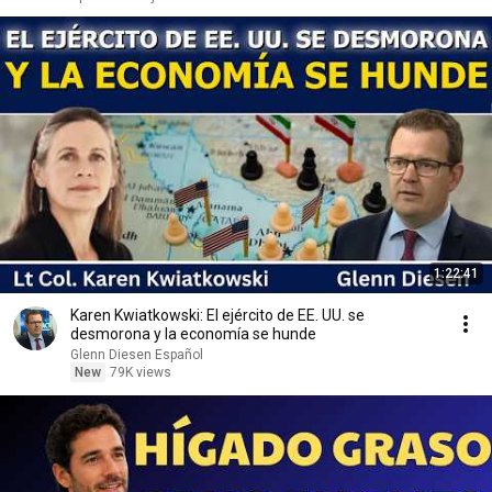
1:22:41
Karen Kwiatkowski: El ejército de EE. UU. se
desmorona y la economía se hunde
Glenn Diesen Español
New
79K views