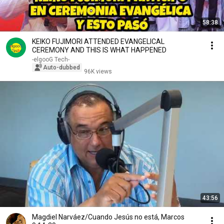
58:38
KEIKO FUJIMORI ATTENDED EVANGELICAL
CEREMONY AND THIS IS WHAT HAPPENED
-elgooG Tech-
Auto-dubbed
96K views
43:56
Magdiel Narváez/Cuando Jesús no está, Marcos