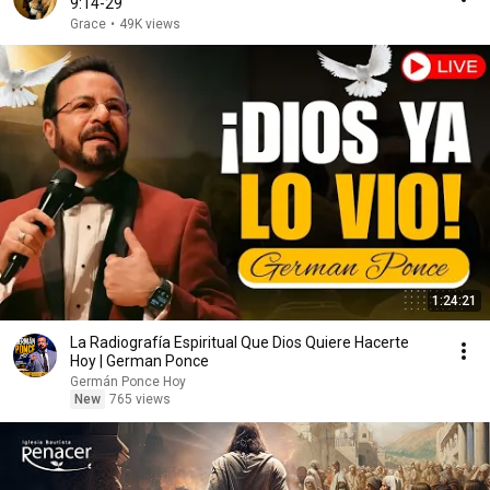
9:14-29
Grace
•
49K views
1:24:21
La Radiografía Espiritual Que Dios Quiere Hacerte
Hoy | German Ponce
Germán Ponce Hoy
New
765 views