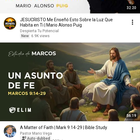
32:20
JESUCRISTO Me Enseñó Esto Sobre la Luz Que
Habita en Ti | Mario Alonso Puig
Despierta Tu Potencial
New
6.9K views
56:19
A Matter of Faith | Mark 9:14-29 | Bible Study
Pastor Mario Vega
Auto-dubbed