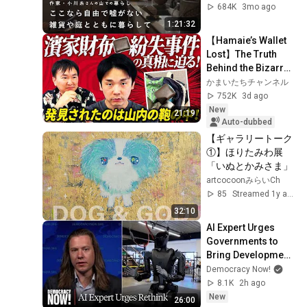
まれて｜あさっての
684K
3mo ago
モノサシvol.5 暮ら
1:21:32
しの道具/雑貨/庭仕
【Hamaie’s Wallet 
事/人生/一人暮らし/
Lost】The Truth 
移住
Behind the Bizarre 
Incident Where 
かまいたちチャンネル
Kamaitachi 
752K
3d ago
Hamaie’s Wallet 
New
21:19
Was ...
Auto-dubbed
【ギャラリートーク
①】ほりたみわ展
「いぬとかみさま」
artcocoonみらいCh
85
Streamed 1y ago
32:10
AI Expert Urges 
Governments to 
Bring Development 
to "Grinding Halt" 
Democracy Now!
Amid Fears of 
8.1K
2h ago
Rogue Technology
New
26:00