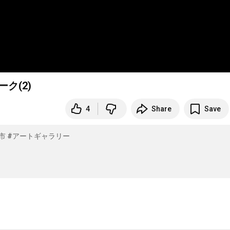
ク(2)
4
Share
Save
市
#アートギャラリー