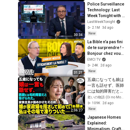
Police Surveillance 
Technology: Last 
Week Tonight with 
John Oliver (HBO)
LastWeekTonight
2.1M
3d ago
New
30:34
La Bible n'a pas fini 
de te surprendre ! - 
Bonjour chez vous ! 
- Philippe Bak
EMCI TV
24K
2d ago
New
31:21
五歳になっても娘は
一言も話せず、医師
には知的障害だと告
げられた。家族全員
老いの物語 (Oi no Monogatari)
が諦めかけたその
109K
2d ago
時、娘が家政婦を指
New
2:06:27
さして初めて口を開
Japanese Homes 
き、私はその場で凍
Explained: 
りついた――
Minimalism, Craft, 