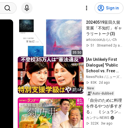
Sign in
20240519富田久留
里展「不知灯」ギャ
ラリートーク(3)
artcocoonみらいCh
51
Streamed 2y ago
35:50
[An Unlikely First 
Dialogue] "Public 
School vs. Free 
School": Opposing 
NewsPicks /ニューズピックス
Reformers Clash / 
83K
2d ago
Strategi...
New
21:18
Auto-dubbed
「自分のために料理
を作るやつが多すぎ
る」　ミシュラン三
つ星を守り続ける
カンテレNEWS
「菊乃井」村田吉弘
322K
3w ago