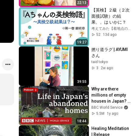
の信念　跡を継ぐの
22:13
は義理の息子　“4代
【英検】２級（２次
目”に託すバトン｜
面接試験）の結
newsランナー〈カ
果、、は いかに？
ンテレNEWS〉
考えてみた【着地点のない対話】
52
13d ago
19:27
撚り道ラグ | AYUMI
さん
taid tokyo
3
2w ago
39:55
Why are there 
millions of empty 
houses in Japan? - 
The Global Story 
BBC World Service
podcast, BBC World 
5.5M
1y ago
Service
18:44
Healing Meditation 
| Release 