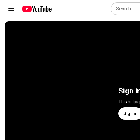
Sign i
This helps
Sign in