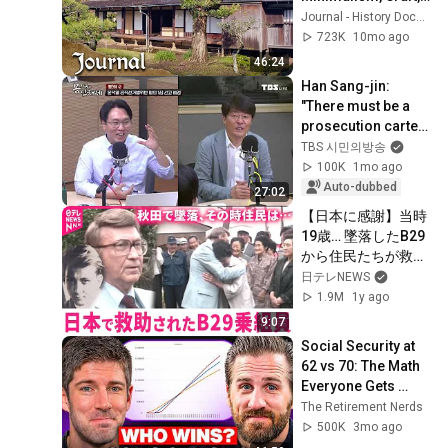
and Tradition
Journal - History Documentaries
723K
10mo ago
46:24
Han Sang-jin: 
"There must be a 
prosecution cartel 
centered around 
TBS 시민의방송
Yoon." 
100K
1mo ago
[Bongterview]
Auto-dubbed
27:02
【日本に感謝】当時
19歳… 墜落したB29
から住民たちが救助 
元米兵が抱く平和へ
日テレNEWS
の願い  　秋田　
1.9M
1y ago
NNNセレクション
9:07
Social Security at 
62 vs 70: The Math 
Everyone Gets 
Wrong
The Retirement Nerds
500K
3mo ago