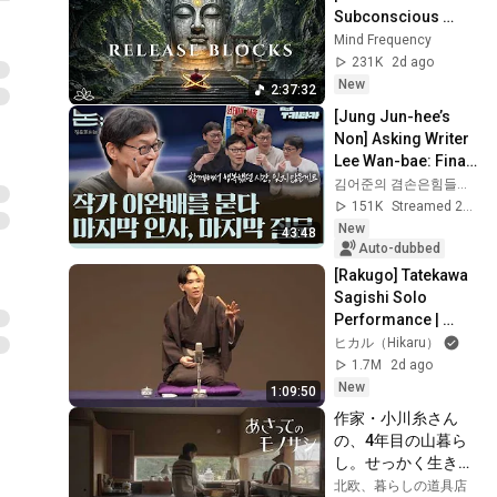
Subconscious 
Blocks, Cleanse 
Mind Frequency
Negative Energy & 
231K
2d ago
Restore Inner 
New
2:37:32
Peace
[Jung Jun-hee’s 
Non] Asking Writer 
Lee Wan-bae: Final 
Farewell, Final 
김어준의 겸손은힘들다 뉴스공장
Question | Writer 
151K
Streamed 2d ago
Lee Wan-b...
New
43:48
Auto-dubbed
[Rakugo] Tatekawa 
Sagishi Solo 
Performance | 
Neko no Sara (The 
ヒカル（Hikaru）
Cat's Plate) / Manju 
1.7M
2d ago
Kowai (Afraid...
New
1:09:50
作家・小川糸さん
の、4年目の山暮ら
し。せっかく生きる
なら美しいものに囲
北欧、暮らしの道具店