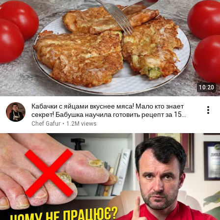
10:20
Кабачки с яйцами вкуснее мяса! Мало кто знает
секрет! Бабушка научила готовить рецепт за 15
минут
Chef Gafur
•
1.2M views