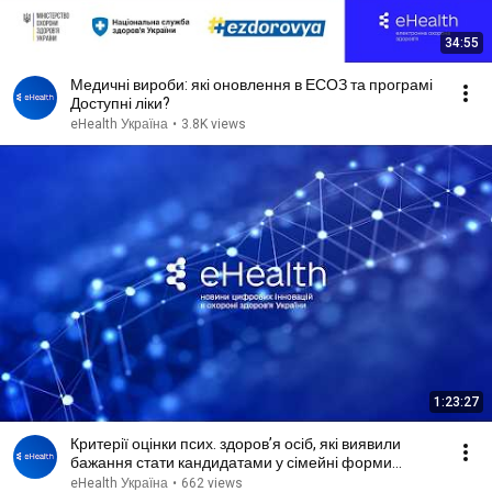
34:55
Медичні вироби: які оновлення в ЕСОЗ та програмі
Доступні ліки?
eHealth Україна
•
3.8K views
1:23:27
Критерії оцінки псих. здоров’я осіб, які виявили
бажання стати кандидатами у сімейні форми
виховання
eHealth Україна
•
662 views