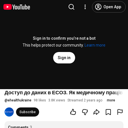
Open App
Sign in to confirm you’re not a bot
This helps protect our community.
Learn more
Sign in
Доступ до даних в ЕСОЗ. Як медичному працівни
@
ehealthukraine
98 likes
3.8K views
Streamed 2 years ago
more
Subscribe
Comments
3