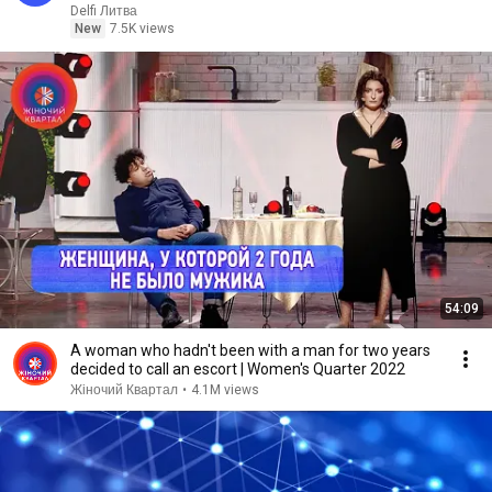
Delfi Литва
New
7.5K views
54:09
A woman who hadn't been with a man for two years
decided to call an escort | Women's Quarter 2022
Жіночий Квартал
•
4.1M views