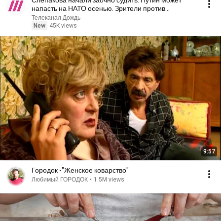
Слепакова начали заочно судить. Путин может
напасть на НАТО осенью. Зрители против
«Колобка»
Телеканал Дождь
New
45K views
9:57
Городок -"Женское коварство"
Любимый ГОРОДОК
•
1.5M views