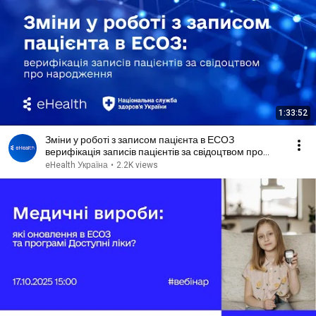
1:33:52
Зміни у роботі з записом пацієнта в ЕСОЗ
верифікація записів пацієнтів за свідоцтвом про
народження
eHealth Україна
•
2.2K views