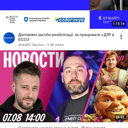
1:15:16
Допоміжні засоби реабілітації: як працювати з ДЗР в
ЕСОЗ
eHealth Україна
•
3.4K views
26:51