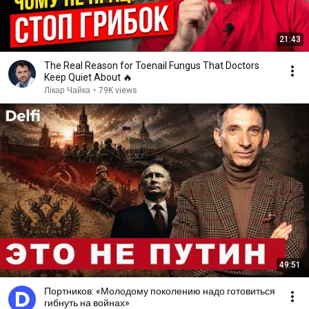
21:43
The Real Reason for Toenail Fungus That Doctors
Keep Quiet About 🔥
Лікар Чайка
•
79K views
49:51
Портников: «Молодому поколению надо готовиться
гибнуть на войнах»