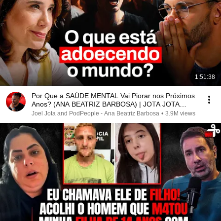
1:51:38
Por Que a SAÚDE MENTAL Vai Piorar nos Próximos
Anos? (ANA BEATRIZ BARBOSA) | JOTA JOTA
PODCAST #261
Joel Jota and PodPeople - Ana Beatriz Barbosa
•
3.9M views