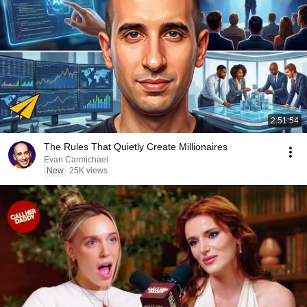
2:51:54
The Rules That Quietly Create Millionaires
Evan Carmichael
New
25K views