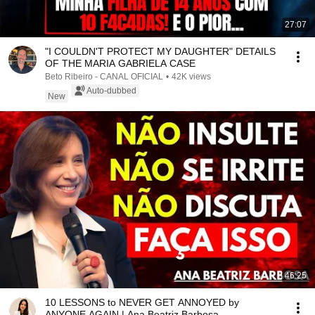
27:07
"I COULDN'T PROTECT MY DAUGHTER" DETAILS
OF THE MARIA GABRIELA CASE
Beto Ribeiro - CANAL OFICIAL
•
42K views
Auto-dubbed
New
46:25
10 LESSONS to NEVER GET ANNOYED by
ANYONE AGAIN | Ana Beatriz Barbosa