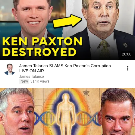
26:00
James Talarico SLAMS Ken Paxton's Corruption
LIVE ON AIR
James Talarico
New
314K views