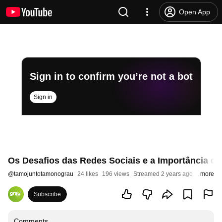
Open App
Sign in to confirm you’re not a bot
Sign in
Os Desafios das Redes Sociais e a Importância do
@
tamojuntotamonograu
24 likes
196 views
Streamed 2 years ago
more
Subscribe
Comments