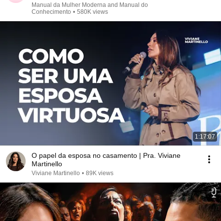
Manual da Mulher Moderna and Manual do
Conhecimento
•
580K views
1:17:07
O papel da esposa no casamento | Pra. Viviane
Martinello
Viviane Martinello
•
89K views