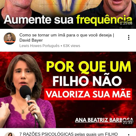
1:15:08
Como se tornar um ímã para o que você deseja |
David Bayer
Lewis Howes Português
•
63K views
21:33
7 RAZÕES PSICOLÓGICAS pelas quais um FILHO