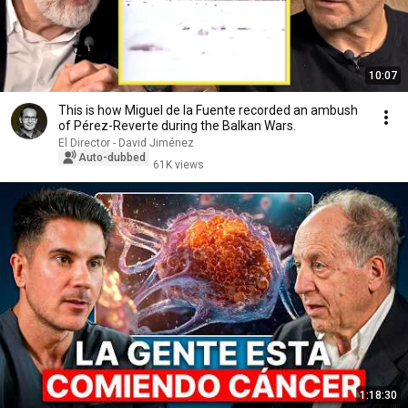
10:07
This is how Miguel de la Fuente recorded an ambush
of Pérez-Reverte during the Balkan Wars.
El Director - David Jiménez
Auto-dubbed
61K views
1:18:30