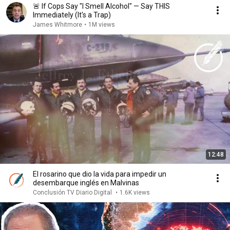
🚨 If Cops Say "I Smell Alcohol" — Say THIS
Immediately (It's a Trap)
James Whitmore
•
1M views
12:48
El rosarino que dio la vida para impedir un
desembarque inglés en Malvinas
Conclusión TV Diario Digital
•
1.6K views