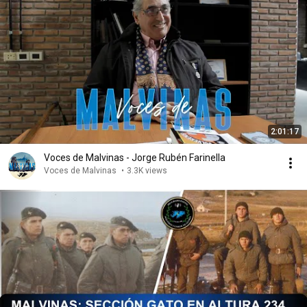
2:01:17
Voces de Malvinas - Jorge Rubén Farinella
Voces de Malvinas
•
3.3K views