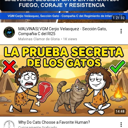
1:21:32
MALVINAS| VGM Cerjio Velasquez - Sección Gato,
Compañia C del RI25
Malvinas Clamor de Gloria
•
1K views
14:48
Why Do Cats Choose a Favorite Human?
Curiosamente Graficado