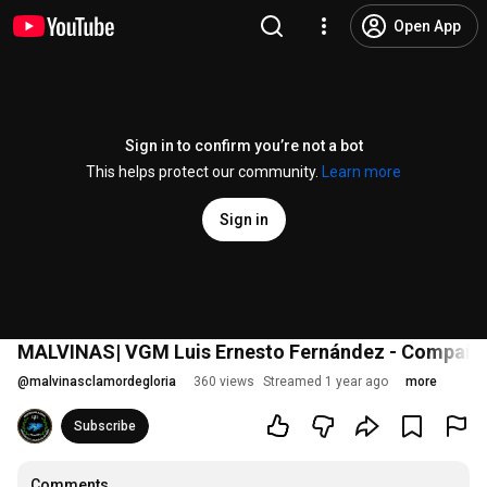
Open App
Sign in to confirm you’re not a bot
This helps protect our community.
Learn more
Sign in
MALVINAS| VGM Luis Ernesto Fernández - Compañía
@
malvinasclamordegloria
360 views
Streamed 1 year ago
more
Subscribe
Comments