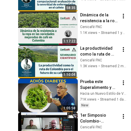
58:35
Dinámica de la 
resistencia a la roya 
en las variedades 
Cenicafé FNC
mejoradas de café 
1.1K views
•
Streamed 1 year ago
en Colombia
1:17:22
La productividad 
como la ruta de 
Colombia para el 
Cenicafé FNC
futuro de su 
1.3K views
•
Streamed 2 months ago
caficultura
1:10:04
Prueba este 
Superalimento y 
Frena la Diabetes 📉
Hacia un Nuevo Estilo de Vida
🌿
71K views
•
Streamed 1 day ago
New
1:05:58
1er Simposio 
Colombio-
Brasileño Sobre 
Cenicafé FNC