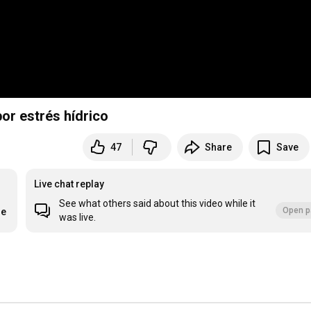
or estrés hídrico
47
Share
Save
Live chat replay
See what others said about this video while it
Open p
re
was live.