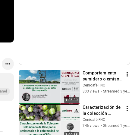
Comportamiento 
sumidero o emisor 
de carbono de un 
Cenicafé FNC
sistema de café a 
803 views
•
Streamed 3 years ago
anel
libre exposición
1:06:39
Caracterización de 
la colección 
Colombiana
Cenicafé FNC
746 views
•
Streamed 1 year ago
1:00:38