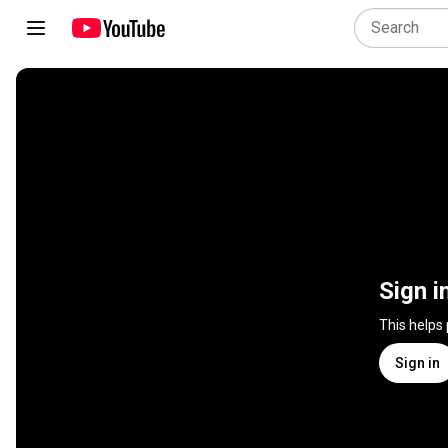
Sign i
This helps
Sign in