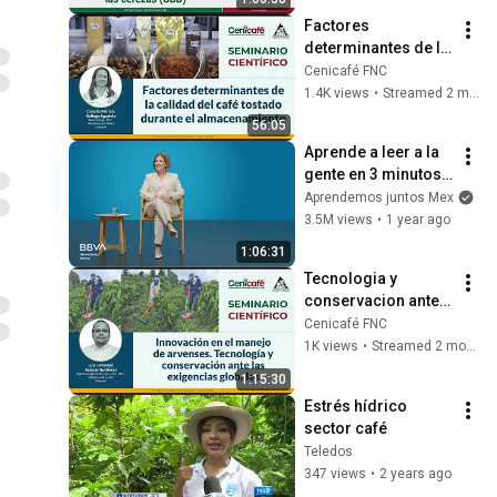
Factores 
determinantes de la 
calidad del café 
Cenicafé FNC
tostado durante el 
1.4K views
•
Streamed 2 months ago
almacenamiento
56:05
Aprende a leer a la 
gente en 3 minutos | 
Bárbara Tijerina, 
Aprendemos juntos Mex
experta en 
3.5M views
•
1 year ago
comunicación no 
1:06:31
verbal
Tecnologia y 
conservacion ante 
la exigencias 
Cenicafé FNC
globales
1K views
•
Streamed 2 months ago
1:15:30
Estrés hídrico 
sector café
Teledos
347 views
•
2 years ago