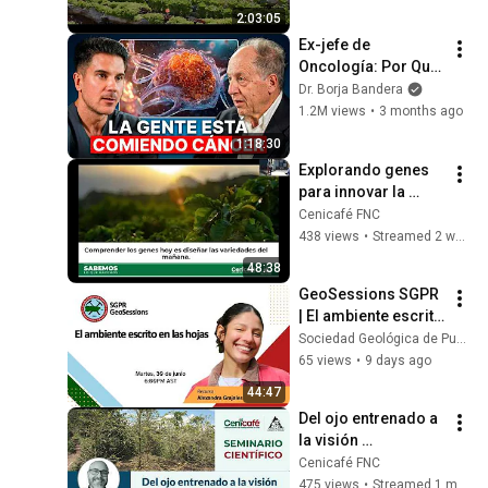
BIOPREPARADOS 🐛
2:03:05
❌
Ex-jefe de 
Oncología: Por Qué 
España Tiene Tantos 
Dr. Borja Bandera
Casos de Cáncer (la 
1.2M views
•
3 months ago
respuesta, en tu 
1:18:30
plato)
Explorando genes 
para innovar la 
caficultura
Cenicafé FNC
438 views
•
Streamed 2 weeks ago
48:38
GeoSessions SGPR 
| El ambiente escrito 
en las hojas
Sociedad Geológica de Puerto Rico (SGPR)
65 views
•
9 days ago
44:47
Del ojo entrenado a 
la visión 
computacional
Cenicafé FNC
475 views
•
Streamed 1 month ago