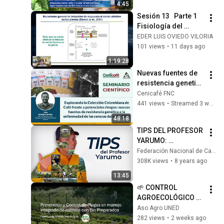
4:45
Sesión 13   Parte 1  
Fisiología del 
estrés abiótico
EDER LUIS OVIEDO VILORIA
101 views
•
11 days ago
1:19:28
Nuevas fuentes de 
resistencia genetica 
a la enfermendad 
Cenicafé FNC
de la cerezas de 
441 views
•
Streamed 3 weeks ago
cafe
48:18
TIPS DEL PROFESOR 
YARUMO: 
GERMINADORES Y 
Federación Nacional de Cafeteros de Colombia
ALMÁCIGOS DE 
308K views
•
8 years ago
CAFÉ
13:45
🌱 CONTROL 
AGROECOLÓGICO 
DE PLAGAS CON 
Aso Agro UNED
ENFOQUE EN 
282 views
•
2 weeks ago