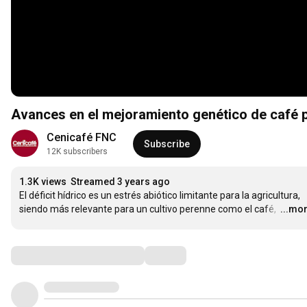
Avances en el mejoramiento genético de café p
Cenicafé FNC
Subscribe
12K subscribers
1.3K views
Streamed 3 years ago
El déficit hídrico es un estrés abiótico limitante para la agricultura, 
siendo más relevante para un cultivo perenne como el café, 
…
...mo
Comments