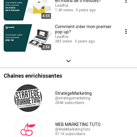
en moins de 5 minutes?
Leadfox
1.3K views
5 years ago
4:55
Comment créer mon premier
pop-up?
Leadfox
383 views
5 years ago
3:56
Chaînes enrichissantes
StrategeMarketing
@strategemarketing
284K subscribers
WEB MARKETING TUTO
@WebMarketingTuto
97.1K subscribers