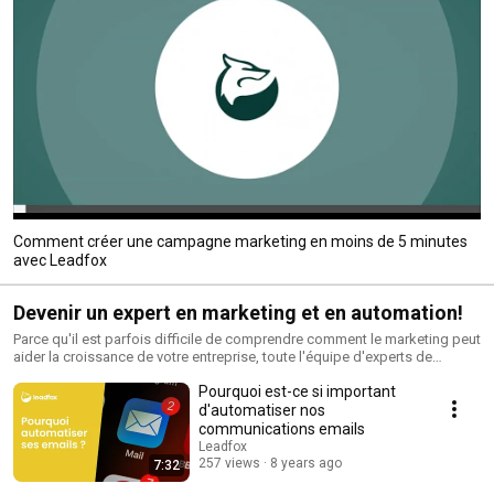
Comment créer une campagne marketing en moins de 5 minutes
avec Leadfox
Devenir un expert en marketing et en automation!
Parce qu'il est parfois difficile de comprendre comment le marketing peut
aider la croissance de votre entreprise, toute l'équipe d'experts de
Leadfox vous aide à mieux comprendre les enjeux du marketing Web
Pourquoi est-ce si important
avec des experts qui s'expriment sur les meilleures tactiques et vous
dévoilent des stratégies inédites pour vous aider à générer plus de
d'automatiser nos
prospects, déclencher plus de ventes et fidéliser votre clientèle.
communications emails
Leadfox
257 views
8 years ago
7:32