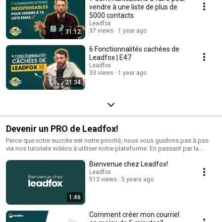
marketing&utm_campaign=free-trial&utm_content=podcast
vendre à une liste de plus de
5000 contacts
Leadfox
37 views
1 year ago
31:12
6 Fonctionnalités cachées de
Leadfox | E47
Leadfox
33 views
1 year ago
21:34
Devenir un PRO de Leadfox!
Parce que votre succès est notre priorité, nous vous guidons pas à pas
via nos tutoriels vidéos à utiliser notre plateforme. En passant par la
création de landing page, de pop-ups et de formulaire jusqu'aux
Bienvenue chez Leadfox!
publicités Facebook, aux newsletters et aux emails automatisés, Leadfox
n'aura plus de secret pour vous et vous saurez comment tirer le maximum
Leadfox
513 views
5 years ago
du logiciel pour générer plus de prospects, déclencher plus de ventes et
fidéliser vos clients!
1:46
Comment créer mon courriel