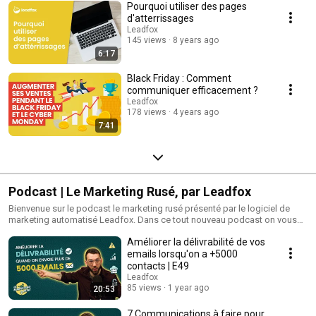
Pourquoi utiliser des pages
d'atterrissages
Leadfox
145 views
8 years ago
6:17
Black Friday : Comment
communiquer efficacement ?
Leadfox
178 views
4 years ago
7:41
Podcast | Le Marketing Rusé, par Leadfox
Bienvenue sur le podcast le marketing rusé présenté par le logiciel de
marketing automatisé Leadfox. Dans ce tout nouveau podcast on vous
partage une vision fraîche et moderne sur des stratégies marketing à
Améliorer la délivrabilité de vos
utiliser pour générer plus de prospects, faire plus de ventes et propulser
votre entreprise sur le web! Que vous soyez une PME, un gestionnaire
emails lorsqu'on a +5000
marketing ou même une agence marketing, vous y trouverez une foule
contacts | E49
d’informations et d’inspirations pour rentabiliser vos publicités, générer
Leadfox
plus de prospects et faire croître votre entreprise plus facilement! Envie
85 views
1 year ago
20:53
d'essayer Leadfox? Ouvrez un essai gratuit de 14 jours dès maintenant!
https://freetrial.app.leadfox.co/?lang=fr&utm_source=inbound-
7 Communications à faire pour