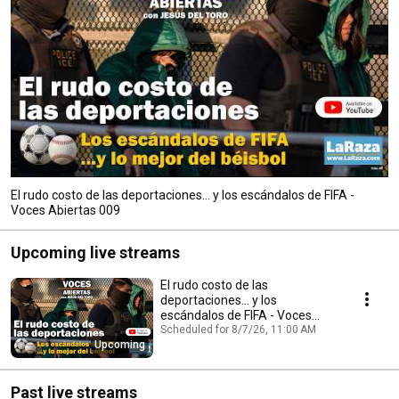
El rudo costo de las deportaciones... y los escándalos de FIFA -
Voces Abiertas 009
Upcoming live streams
El rudo costo de las
deportaciones... y los
escándalos de FIFA - Voces
Abiertas 009
Scheduled for 8/7/26, 11:00 AM
Upcoming
Past live streams