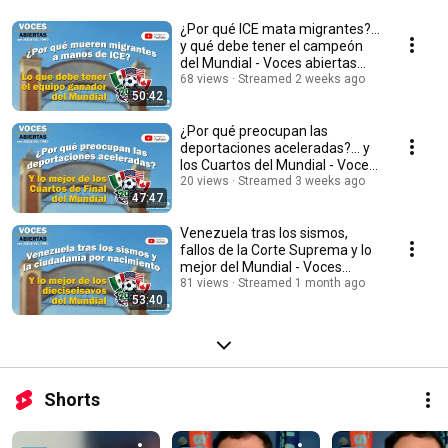
¿Por qué ICE mata migrantes?...
y qué debe tener el campeón
del Mundial - Voces abiertas
008
68 views
Streamed 2 weeks ago
50:42
¿Por qué preocupan las
deportaciones aceleradas?... y
los Cuartos del Mundial - Voces
Abiertas 007
20 views
Streamed 3 weeks ago
47:47
Venezuela tras los sismos,
fallos de la Corte Suprema y lo
mejor del Mundial - Voces
abiertas 006
81 views
Streamed 1 month ago
53:40
Shorts