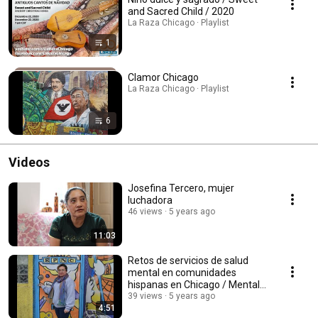
and Sacred Child / 2020
La Raza Chicago · Playlist
1
Clamor Chicago
La Raza Chicago · Playlist
6
Videos
Josefina Tercero, mujer
luchadora
46 views
5 years ago
11:03
Retos de servicios de salud
mental en comunidades
hispanas en Chicago / Mental
Healthcare challenges
39 views
5 years ago
4:51