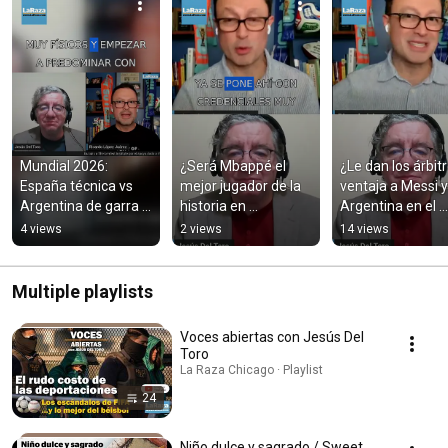
Mundial 2026: 
¿Será Mbappé el 
¿Le dan los árbitr
España técnica vs 
mejor jugador de la 
ventaja a Messi y 
Argentina de garra - 
historia en 
Argentina en el 
Voces Abiertas 008
Mundiales? - Voces 
Mundial? - Voces 
4 views
2 views
14 views
abiertas 007 #shorts 
abiertas 007 #sho
#Mbappe
#Messi
Multiple playlists
Voces abiertas con Jesús Del
Toro
La Raza Chicago · Playlist
24
Niño dulce y sagrado / Sweet