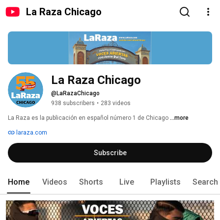
La Raza Chicago
La Raza Chicago
@LaRazaChicago
938 subscribers
•
283 videos
La Raza es la publicación en español número 1 de Chicago 
...more
laraza.com
Subscribe
Home
Videos
Shorts
Live
Playlists
Search