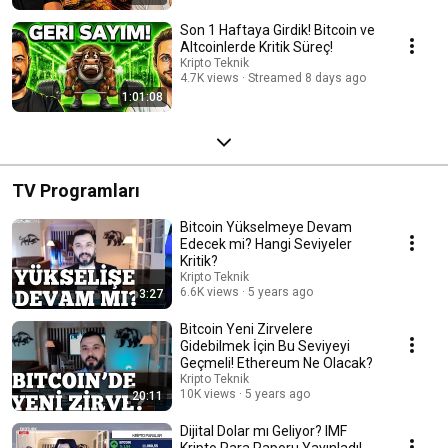
Son 1 Haftaya Girdik! Bitcoin ve
Altcoinlerde Kritik Süreç!
Kripto Teknik
4.7K views
Streamed 8 days ago
1:01:08
TV Programları
Bitcoin Yükselmeye Devam
Edecek mi? Hangi Seviyeler
Kritik?
Kripto Teknik
6.6K views
5 years ago
3:27
Bitcoin Yeni Zirvelere
Gidebilmek İçin Bu Seviyeyi
Geçmeli! Ethereum Ne Olacak?
Kripto Teknik
10K views
5 years ago
20:11
Dijital Dolar mı Geliyor? IMF
Kripto Para Raporu Yayınladı!