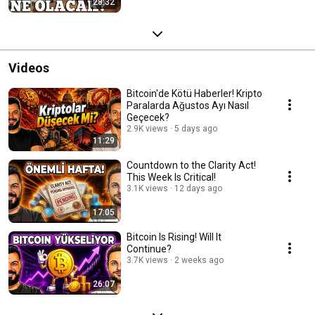
28:32
Videos
Bitcoin'de Kötü Haberler! Kripto
Paralarda Ağustos Ayı Nasıl
Geçecek?
2.9K views
5 days ago
11:29
Countdown to the Clarity Act!
This Week Is Critical!
3.1K views
12 days ago
17:05
Bitcoin Is Rising! Will It
Continue?
3.7K views
2 weeks ago
26:07