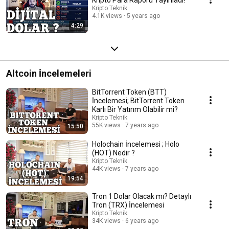
Kripto Teknik
4.1K views
5 years ago
4:29
Altcoin İncelemeleri
BitTorrent Token (BTT)
İncelemesi; BitTorrent Token
Karlı Bir Yatırım Olabilir mi?
Kripto Teknik
55K views
7 years ago
15:50
Holochain İncelemesi ; Holo
(HOT) Nedir ?
Kripto Teknik
44K views
7 years ago
19:54
Tron 1 Dolar Olacak mı? Detaylı
Tron (TRX) İncelemesi
Kripto Teknik
34K views
6 years ago