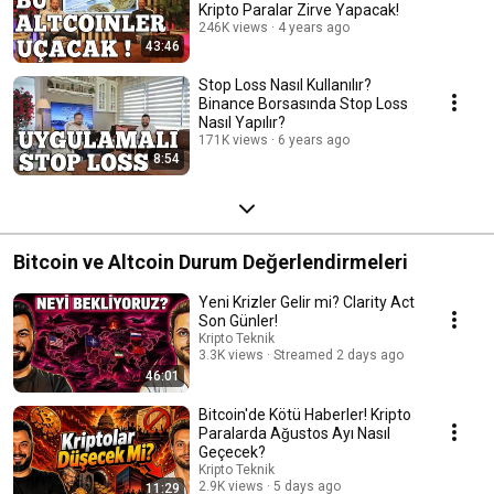
Kripto Paralar Zirve Yapacak!
246K views
4 years ago
43:46
Stop Loss Nasıl Kullanılır?
Binance Borsasında Stop Loss
Nasıl Yapılır?
171K views
6 years ago
8:54
Bitcoin ve Altcoin Durum Değerlendirmeleri
Yeni Krizler Gelir mi? Clarity Act
Son Günler!
Kripto Teknik
3.3K views
Streamed 2 days ago
46:01
Bitcoin'de Kötü Haberler! Kripto
Paralarda Ağustos Ayı Nasıl
Geçecek?
Kripto Teknik
2.9K views
5 days ago
11:29