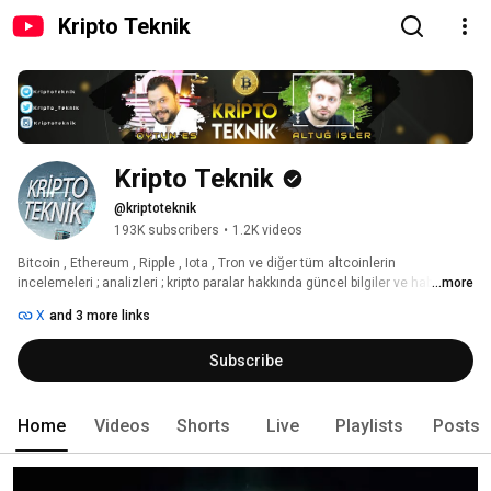
Kripto Teknik
Kripto Teknik
@kriptoteknik
193K subscribers
•
1.2K videos
Bitcoin , Ethereum , Ripple , Iota , Tron ve diğer tüm altcoinlerin 
incelemeleri ; analizleri ; kripto paralar hakkında güncel bilgiler ve haberler 
...more
kanalımızda yer almaktadır. 
X
and 3 more links
Subscribe
Home
Videos
Shorts
Live
Playlists
Posts