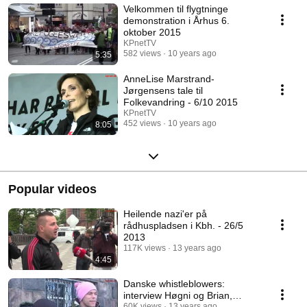
Velkommen til flygtninge
demonstration i Århus 6.
oktober 2015
KPnetTV
582 views
10 years ago
5:35
AnneLise Marstrand-
Jørgensens tale til
Folkevandring - 6/10 2015
KPnetTV
452 views
10 years ago
8:05
Popular videos
Heilende nazi'er på
rådhuspladsen i Kbh. - 26/5
2013
117K views
13 years ago
4:45
Danske whistleblowers:
interview Høgni og Brian,
60K views
13 years ago