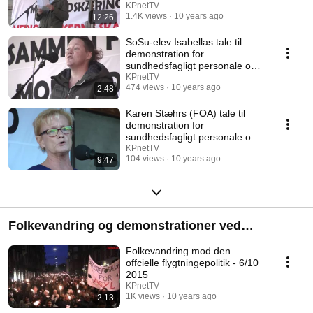
pårørende - 2/10 2015
KPnetTV
1.4K views
10 years ago
12:26
SoSu-elev Isabellas tale til
demonstration for
sundhedsfagligt personale og
pårørende - 2/10 2015
KPnetTV
474 views
10 years ago
2:48
Karen Stæhrs (FOA) tale til
demonstration for
sundhedsfagligt personale og
pårørende - 2/10 2015
KPnetTV
104 views
10 years ago
9:47
Folkevandring og demonstrationer ved
folketingets åbning 2015
Folkevandring mod den
offcielle flygtningepolitik - 6/10
2015
KPnetTV
1K views
10 years ago
2:13