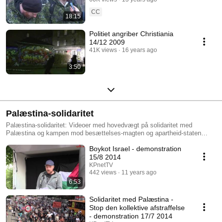
tidligere udsendte soldater -
5/4 2013
CC
18:15
Politiet angriber Christiania
14/12 2009
41K views
16 years ago
3:50
Palæstina-solidaritet
Palæstina-solidaritet: Videoer med hovedvægt på solidaritet med
Palæstina og kampen mod besættelses-magten og apartheid-staten
Israels angreb.
Boykot Israel - demonstration
15/8 2014
KPnetTV
442 views
11 years ago
6:53
Solidaritet med Palæstina -
Stop den kollektive afstraffelse
- demonstration 17/7 2014