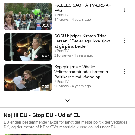
den landsdækkende demonstration d. 24. september “Fælles sag på
FÆLLES SAG PÅ TVÆRS AF
tværs af fag”
FAG
KPnetTV
44 views
4 years ago
0:16
SOSU hjælper Kirsten Trine
Larsen: “Det er sgu ikke sjovt
at gå på arbejde!”
KPnetTV
216 views
4 years ago
14:47
Sygeplejerske Vibeke:
Velfærdssamfundet brænder!
Politikerne må vågne op
KPnetTV
56 views
4 years ago
7:55
Nej til EU - Stop EU - Ud af EU
EU er den bestemmende faktor for langt det meste politik der vedtages i
DK, og det meste af KPnetTVs materiale kunne gå ind under EU-
modstand. På denne playliste er der dog hovedsaligt materiale fra