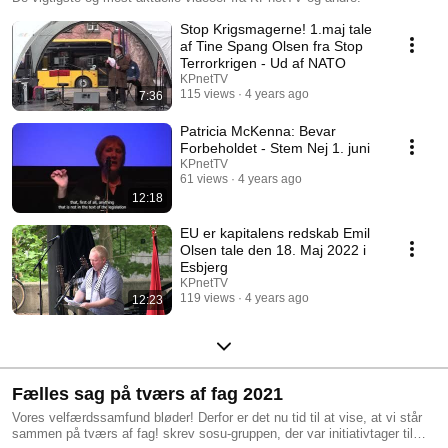
Stop Krigsmagerne! 1.maj tale
af Tine Spang Olsen fra Stop
Terrorkrigen - Ud af NATO
KPnetTV
115 views
4 years ago
7:36
Patricia McKenna: Bevar
Forbeholdet - Stem Nej 1. juni
KPnetTV
61 views
4 years ago
12:18
EU er kapitalens redskab Emil
Olsen tale den 18. Maj 2022 i
Esbjerg
KPnetTV
119 views
4 years ago
12:23
Fælles sag på tværs af fag 2021
Vores velfærdssamfund bløder! Derfor er det nu tid til at vise, at vi står
sammen på tværs af fag! skrev sosu-gruppen, der var initiativtager til