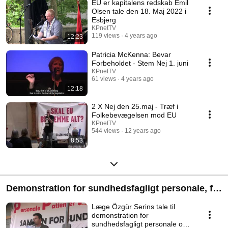
EU er kapitalens redskab Emil
manifestationer mv. der vender sig direkte mod EU.
Olsen tale den 18. Maj 2022 i
Esbjerg
KPnetTV
119 views
4 years ago
12:23
Patricia McKenna: Bevar
Forbeholdet - Stem Nej 1. juni
KPnetTV
61 views
4 years ago
12:18
2 X Nej den 25.maj - Træf i
Folkebevægelsen mod EU
KPnetTV
544 views
12 years ago
8:53
Demonstration for sundhedsfagligt personale, for
patienter og pårørende 2. okt. 2015
Læge Özgür Serins tale til
demonstration for
sundhedsfagligt personale og