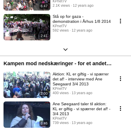
KPnetTV
2.1K views
12 years ago
6:47
Stå op for gaza -
demonstration i Århus 1/8 2014
KPnetTV
592 views
12 years ago
2:41
Kampen mod nedskæringer - for et andet
Danmark, (fra foråret 2013)
Aktion: KL er giftig - vi spærrer
det af! - interview med Ane
Søegaard 3/4 2013
KPnetTV
400 views
13 years ago
2:00
Ane Søegaard taler til aktion:
KL er giftig - vi spærrer det af! -
3/4 2013
KPnetTV
739 views
13 years ago
6:46