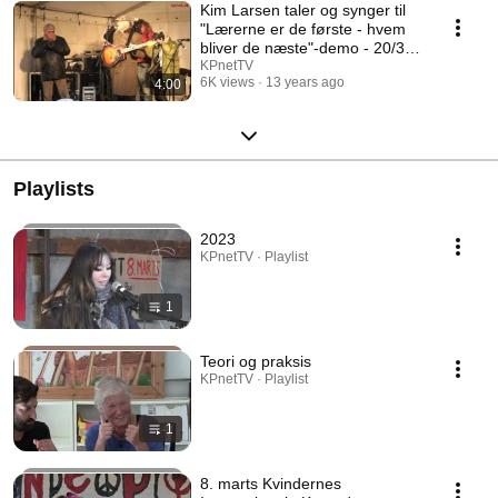
Kim Larsen taler og synger til
"Lærerne er de første - hvem
bliver de næste"-demo - 20/3
2013
KPnetTV
6K views
13 years ago
4:00
Playlists
2023
KPnetTV · Playlist
1
Teori og praksis
KPnetTV · Playlist
1
8. marts Kvindernes