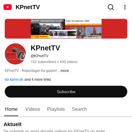
KPnetTV
KPnetTV
@KPnetTV
742 subscribers
•
430 videos
KPnetTV - Reportager fra gaden! 
...more
kpnet.dk
and 4 more links
Subscribe
Home
Videos
Playlists
Search
Aktuelt
De vigtigste og mest aktuelle videoer fra KPnetTV og andre.