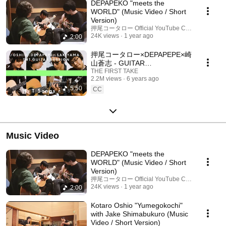
DEPAPEKO "meets the
WORLD" (Music Video / Short
Version)
押尾コータロー Official YouTube Channel
24K views
1 year ago
2:00
押尾コータロー×DEPAPEPE×崎
山蒼志 - GUITAR
SESSION（Cyborg～ONE～五
THE FIRST TAKE
2.2M views
6 years ago
月雨） / THE HOME TAKE
5:50
CC
Music Video
DEPAPEKO "meets the
WORLD" (Music Video / Short
Version)
押尾コータロー Official YouTube Channel
24K views
1 year ago
2:00
Kotaro Oshio "Yumegokochi"
with Jake Shimabukuro (Music
Video / Short Version)