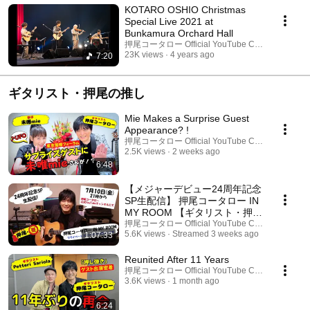
KOTARO OSHIO Christmas
Special Live 2021 at
Bunkamura Orchard Hall
押尾コータロー Official YouTube Channel
23K views
4 years ago
7:20
ギタリスト・押尾の推し
Mie Makes a Surprise Guest
Appearance? !
押尾コータロー Official YouTube Channel
2.5K views
2 weeks ago
6:48
【メジャーデビュー24周年記念
SP生配信】 押尾コータロー IN
MY ROOM 【ギタリスト・押尾
の推し生配信14】
押尾コータロー Official YouTube Channel
5.6K views
Streamed 3 weeks ago
1:07:33
Reunited After 11 Years
押尾コータロー Official YouTube Channel
3.6K views
1 month ago
6:24