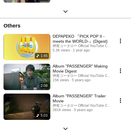
Others
DEPAPEKO 『PICK POP II -
meets the WORLD-』(Digest)
押尾コータロー Official YouTube Channel
5.3K views
1 year ago
1:45
Album "PASSENGER" Making
Movie Digest
押尾コータロー Official YouTube Channel
15K views
5 years ago
2:08
Album "PASSENGER" Trailer
Movie
押尾コータロー Official YouTube Channel
391K views
5 years ago
5:03