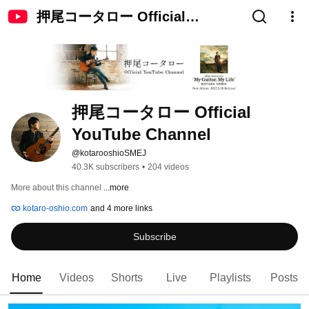
押尾コータロー Official
YouTube Channel
押尾コータロー Official 
YouTube Channel
@kotarooshioSMEJ
40.3K subscribers
•
204 videos
More about this channel
...more
kotaro-oshio.com
and 4 more links
Subscribe
Home
Videos
Shorts
Live
Playlists
Posts