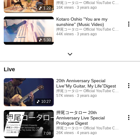
押尾コータロー Official YouTube Channel
16K views
3 years ago
1:22
Kotaro Oshio "You are my
sunshine" (Music Video)
押尾コータロー Official YouTube Channel
44K views
3 years ago
5:30
Live
20th Anniversary Special
Live“My Guitar, My Life”Digest
押尾コータロー Official YouTube Channel
57K views
3 years ago
10:27
押尾コータロー 20th
Anniversary Live Special
Prologue Digest
押尾コータロー Official YouTube Channel
26K views
4 years ago
7:08