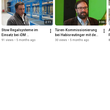
2:11
3:00
Stow Regalsysteme im 
Türen-Kommissionierung 
Einsatz bei iDM 
bei Habisreutinger mit dem 
Energiesysteme mit 
Hubtex EZK 20
91 views
•
5 months ago
30 views
•
5 months ago
englischen Untertiteln