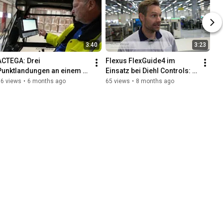
3:40
3:23
ACTEGA: Drei 
Flexus FlexGuide4 im 
Punktlandungen an einem 
Einsatz bei Diehl Controls: 
Tag
Direkter Draht zwischen SAP 
86 views
•
6 months ago
65 views
•
8 months ago
und AMR