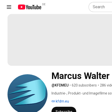
DE
Marcus Walter
@KFDMEU
•
620 subscribers
•
286 vid
Industrie-, Produkt- und Imagefilme s
kfdm.eu
Subscribe