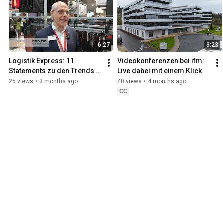
6:27
3:23
Logistik Express: 11 
Videokonferenzen bei ifm: 
Statements zu den Trends 
Live dabei mit einem Klick
der LogiMAT 2026
25 views
•
3 months ago
40 views
•
4 months ago
CC