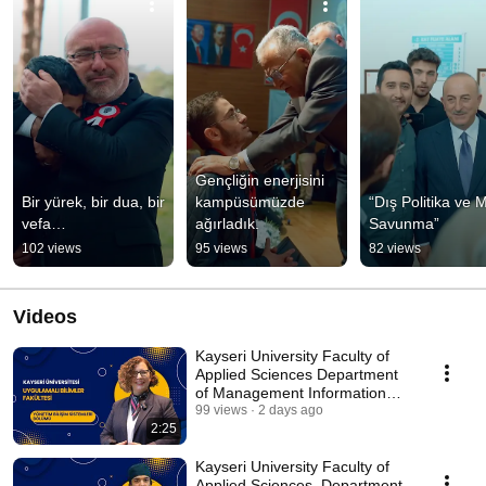
Gençliğin enerjisini 
Bir yürek, bir dua, bir 
kampüsümüzde 
“Dış Politika ve Mil
vefa…
ağırladık.
Savunma”
102 views
95 views
82 views
Videos
Kayseri University Faculty of
Applied Sciences Department
of Management Information
Systems
99 views
2 days ago
2:25
Kayseri University Faculty of
Applied Sciences, Department