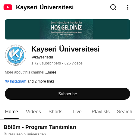
Kayseri Üniversitesi
Kayseri Üniversitesi
@kayseriedu
1.72K subscribers
•
626 videos
More about this channel
...more
Instagram
and 2 more links
Subscribe
Home
Videos
Shorts
Live
Playlists
Search
Bölüm - Program Tanıtımları
Burası senin üniversiten...