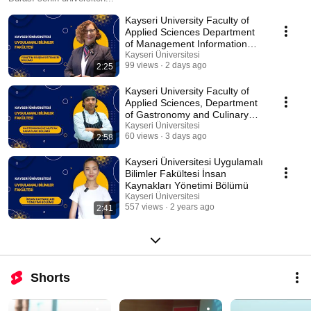
Kayseri University Faculty of
Applied Sciences Department
of Management Information
Systems
Kayseri Üniversitesi
99 views
2 days ago
2:25
Kayseri University Faculty of
Applied Sciences, Department
of Gastronomy and Culinary
Arts
Kayseri Üniversitesi
60 views
3 days ago
2:58
Kayseri Üniversitesi Uygulamalı
Bilimler Fakültesi İnsan
Kaynakları Yönetimi Bölümü
Kayseri Üniversitesi
557 views
2 years ago
2:41
Shorts