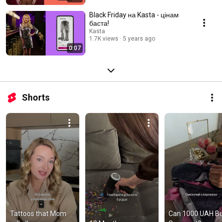
Black Friday на Kasta - цінам
баста!
Kasta
1.7K views
5 years ago
0:07
Shorts
Tattoos that Mom 
Can 1000 UAH Bu