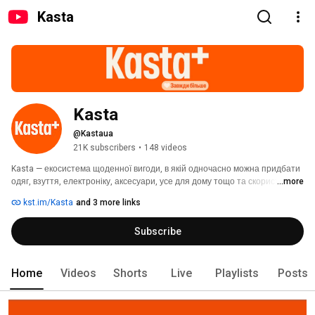
Kasta
Kasta
@Kastaua
21K subscribers
•
148 videos
Kasta — екосистема щоденної вигоди, в якій одночасно можна придбати 
одяг, взуття, електроніку, аксесуари, усе для дому тощо та скористатися 
...more
вигодами внутрішнього банкінгу. Вже 15 років Kasta розробляє сервіси, 
kst.im/Kasta
and 3 more links
які змінюють український ринок і дають досвід ще зручніших, ще 
швидших, ще більш вигідних онлайн-покупок. Місія Kasta — дивувати та 
Subscribe
створювати нові екстра, тобто завжди давати більше. 
Home
Videos
Shorts
Live
Playlists
Posts