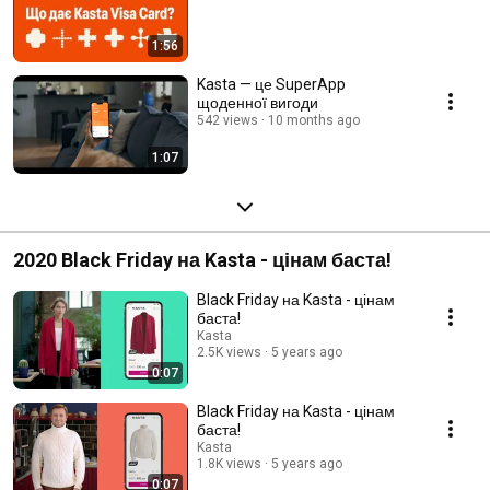
1:56
Kasta — це SuperApp
щоденної вигоди
542 views
10 months ago
1:07
2020 Black Friday на Kasta - цінам баста!
Black Friday на Kasta - цінам
баста!
Kasta
2.5K views
5 years ago
0:07
Black Friday на Kasta - цінам
баста!
Kasta
1.8K views
5 years ago
0:07