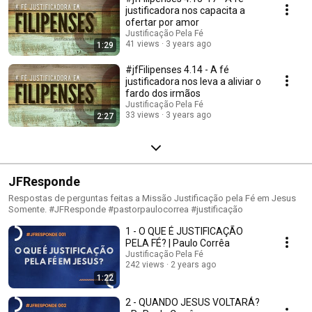
justificadora nos capacita a
ofertar por amor
Justificação Pela Fé
41 views
3 years ago
1:29
#jfFilipenses 4.14 - A fé
justificadora nos leva a aliviar o
fardo dos irmãos
Justificação Pela Fé
33 views
3 years ago
2:27
JFResponde
Respostas de perguntas feitas a Missão Justificação pela Fé em Jesus
Somente. #JFResponde #pastorpaulocorrea #justificação
1 - O QUE É JUSTIFICAÇÃO
PELA FÉ? | Paulo Corrêa
Justificação Pela Fé
242 views
2 years ago
1:22
2 - QUANDO JESUS VOLTARÁ?