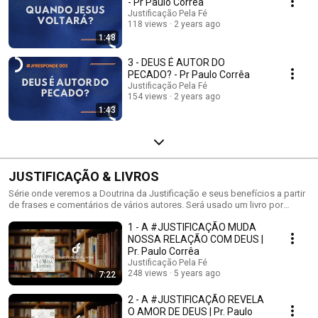
- Pr Paulo Corrêa
Justificação Pela Fé
118 views
2 years ago
1:48
3 - DEUS É AUTOR DO
PECADO? - Pr Paulo Corrêa
Justificação Pela Fé
154 views
2 years ago
1:43
JUSTIFICAÇÃO & LIVROS
Série onde veremos a Doutrina da Justificação e seus benefícios a partir
de frases e comentários de vários autores. Será usado um livro por
Temporada. Visite http://justificacaopelafe.com.br
1 - A #JUSTIFICAÇÃO MUDA
NOSSA RELAÇÃO COM DEUS |
Pr. Paulo Corrêa
Justificação Pela Fé
248 views
5 years ago
7:22
2 - A #JUSTIFICAÇÃO REVELA
O AMOR DE DEUS | Pr. Paulo