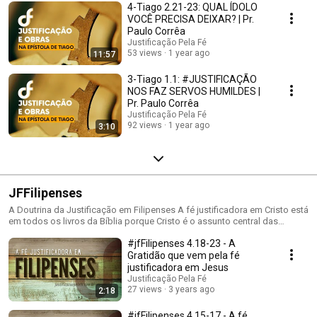
4-Tiago 2.21-23: QUAL ÍDOLO
VOCÊ PRECISA DEIXAR? | Pr.
Paulo Corrêa
Justificação Pela Fé
53 views
1 year ago
11:57
3-Tiago 1.1: #JUSTIFICAÇÃO
NOS FAZ SERVOS HUMILDES |
Pr. Paulo Corrêa
Justificação Pela Fé
92 views
1 year ago
3:10
JFFilipenses
A Doutrina da Justificação em Filipenses A fé justificadora em Cristo está
em todos os livros da Bíblia porque Cristo é o assunto central das
Escrituras Sagradas. #jfresponde #pastorpaulocorrea #justificação
#jfFilipenses 4.18-23 - A
Gratidão que vem pela fé
justificadora em Jesus
Justificação Pela Fé
27 views
3 years ago
2:18
#jfFilipenses 4.15-17 - A fé