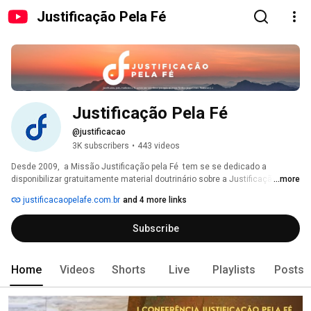
Justificação Pela Fé
Justificação Pela Fé
@justificacao
3K subscribers
•
443 videos
Desde 2009,  a Missão Justificação pela Fé  tem se se dedicado a 
disponibilizar gratuitamente material doutrinário sobre a Justificação pela 
...more
Fé em Cristo e seus benefícios.  Soli Deo Gloria! Oferte via PIX JF: 
justificacaopelafe.com.br
and 4 more links
65320360215 
Subscribe
Home
Videos
Shorts
Live
Playlists
Posts