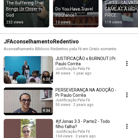
The Suffering That 
CJF13 - SALVATI
Brings Us Closer to 
Do You Have Travel 
CAME AT A HIGH 
God
Insurance?
PRICE
232 views
13 views
119 views
JFAconselhamentoRedentivo
Aconselhamento Bíblicco Redentivo pela fé em Cristo somente.
JUSTIFICAÇÃO x BURNOUT | Pr.
Paulo Corrêa
Justificação Pela Fé
49 views
1 year ago
6:20
PERSEVERANÇA NA ADOÇÃO -
Pr Paulo Corrêa
Justificação Pela Fé
50 views
2 years ago
9:34
#jfJonas 3.3 - Parte2 - Todo
filho falha?
Justificação Pela Fé
104 views
3 years ago