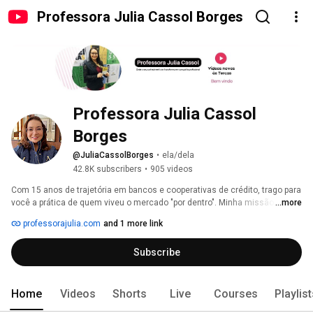
Professora Julia Cassol Borges
Professora Julia Cassol 
Borges
@JuliaCassolBorges
•
ela/dela
42.8K subscribers
•
905 videos
Com 15 anos de trajetória em bancos e cooperativas de crédito, trago para 
você a prática de quem viveu o mercado "por dentro". Minha missão é 
...more
traduzir conteúdos complexos em uma metodologia clara e objetiva. 
professorajulia.com
and 1 more link
Subscribe
Home
Videos
Shorts
Live
Courses
Playlis