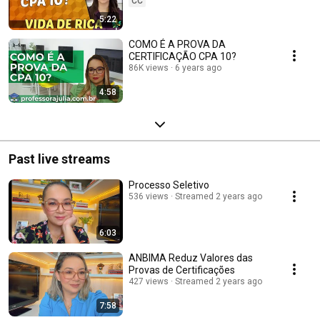
CC
5:22
COMO É A PROVA DA
CERTIFICAÇÃO CPA 10?
86K views
6 years ago
4:58
Past live streams
Processo Seletivo
536 views
Streamed 2 years ago
6:03
ANBIMA Reduz Valores das
Provas de Certificações
427 views
Streamed 2 years ago
7:58