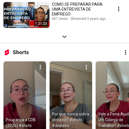
COMO SE PREPARAR PARA
UMA ENTREVISTA DE
EMPREGO
567 views
Streamed 3 years ago
1:21:23
Shorts
Por que nunca sobra 
Vale a Pena Ajuda
Poupança x CDB 
dinheiro? #shots 
Um Colega de 
(2026) #shots
#dinheiro
Trabalho? #shot