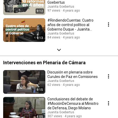
Goebertus
Juanita Goebertus
97 views
4 years ago
9:12
#RindiendoCuentas: Cuatro
años de control político al
Gobierno Duque - Juanita
Goebertus
Juanita Goebertus
84 views
4 years ago
9:13
Intervenciones en Plenaria de Cámara
Discusión en plenaria sobre
Curules de Paz en Comisiones
Juanita Goebertus
62 views
4 years ago
9:15
Conclusiones del debate de
#MociónDeCensura al Ministro
de Defensa, Diego Molano
Juanita Goebertus
307 views
4 years ago
4:05