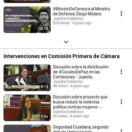
#MociónDeCensura al Ministro
de Defensa, Diego Molano
Juanita Goebertus
324 views
4 years ago
28:10
Intervenciones en Comisión Primera de Cámara
Discusión sobre la distribución
de #CurulesDePaz en las
Comisiones - Juanita
Goebertus
Juanita Goebertus
98 views
4 years ago
8:13
Discusión sobre proyecto que
busca reducir la violencia
política contras mujeres -
Juanita Goebertus
Juanita Goebertus
66 views
4 years ago
5:36
Seguridad Ciuadana, segundo
debate | Intervención