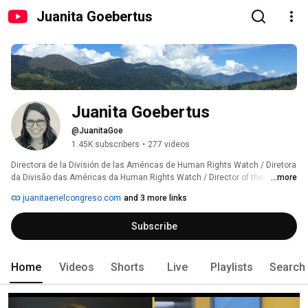
Juanita Goebertus
Juanita Goebertus
@JuanitaGoe
1.45K subscribers
•
277 videos
Directora de la División de las Américas de Human Rights Watch / Diretora 
da Divisão das Américas da Human Rights Watch / Director of the 
...more
Americas Division of Human Rights Watch 
juanitaenelcongreso.com
and 3 more links
Subscribe
Home
Videos
Shorts
Live
Playlists
Search