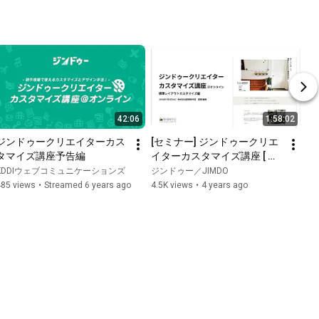
42:06
1:58:02
ジンドゥークリエイターカス
[セミナー] ジンドゥークリエ
タマイズ講座予告編
イターカスタマイズ講座 [ 標
準レイアウトカスタマイズ編 
KDDIウェブコミュニケーションズ
ジンドゥー／JIMDO
]
485 views
•
Streamed 6 years ago
4.5K views
•
4 years ago