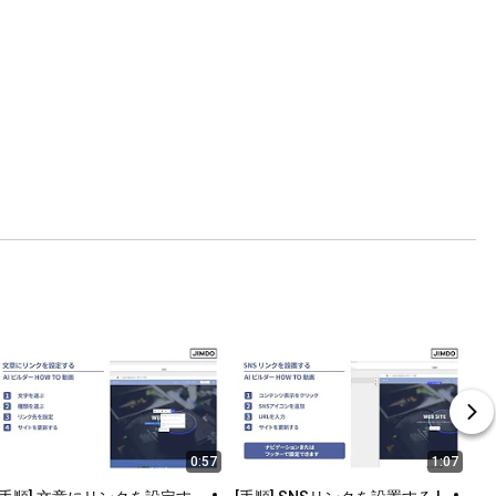
0:57
1:07