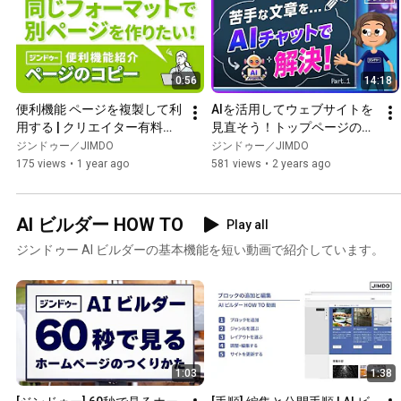
0:56
14:18
便利機能 ページを複製して利
AIを活用してウェブサイトを
用する | クリエイター有料プ
見直そう！トップページの構
ラン | ジンドゥー（Jimdo）
成の基本をAIにそのまま聞く
ジンドゥー／JIMDO
ジンドゥー／JIMDO
（1/3）
175 views
•
1 year ago
581 views
•
2 years ago
AI ビルダー HOW TO
Play all
ジンドゥー AI ビルダーの基本機能を短い動画で紹介しています。
1:03
1:38