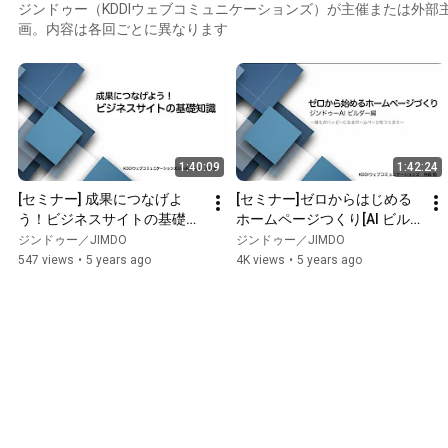
ジンドゥー（KDDIウェブコミュニケーションズ）が主催または外部
画。内容は各回ごとに異なります
1:40:09
1:42:24
[セミナー] 成果につなげよ
[セミナー]ゼロからはじめる
う！ビジネスサイトの基礎知
ホームページつくり[AI ビル
識
ダー編]
ジンドゥー／JIMDO
ジンドゥー／JIMDO
547 views
•
5 years ago
4K views
•
5 years ago