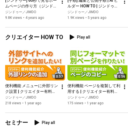
[ジンドゥー] 60秒で見るホー
[手順] 編集と公開手順 | AI ビ
ムページの作り方（ジンドゥ
ルダー HOW TO | ジンドゥー
ー AI ビルダー）
（Jimdo）
ジンドゥー／JIMDO
ジンドゥー／JIMDO
9.8K views
•
4 years ago
1.9K views
•
5 years ago
クリエイター HOW TO
Play all
0:57
0:56
便利機能 メニューに外部リン
便利機能 ページを複製して利
ク設置 | クリエイター有料プ
用する | クリエイター有料プ
ラン | ジンドゥー（Jimdo）
ラン | ジンドゥー（Jimdo）
ジンドゥー／JIMDO
ジンドゥー／JIMDO
218 views
•
1 year ago
175 views
•
1 year ago
セミナー
Play all