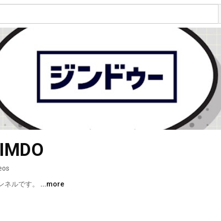
MDO
eos
ャンネルです。 
...more