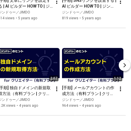
[手順] 文章にリンクを設定す
[手順] SNSリンクを設置する | 
る | AI ビルダー HOW TO | ジ
AI ビルダー HOW TO | ジンド
ンドゥー（Jimdo）
ゥー（Jimdo）
ジンドゥー／JIMDO
ジンドゥー／JIMDO
414 views
•
5 years ago
819 views
•
5 years ago
2:07
1:12
[手順] 独自ドメインの新規取
[手順] メールアカウントの作
得方法（有料プラン | クリエ
成方法（有料プラン | クリエ
イター ）
イター ）
ジンドゥー／JIMDO
ジンドゥー／JIMDO
.2K views
•
4 years ago
964 views
•
4 years ago