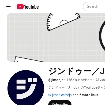
ジンドゥー／JI
@jimdojp
•
1.85K subscribers
•
73 vid
ジンドゥー（Jimdo）のYouTubeチ
jimdo.com/jp
and 2 more links
Subscribe