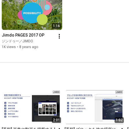
1:16
Jimdo PAGES 2017 OP
ジンドゥー／JIMDO
1K views
•
8 years ago
2:01
1:02