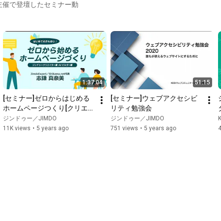
主催で登壇したセミナー動
1:37:04
51:15
[セミナー]ゼロからはじめる
[セミナー]ウェブアクセシビ
ホームページつくり[クリエイ
リティ勉強会
ター編]
ジンドゥー／JIMDO
ジンドゥー／JIMDO
11K views
•
5 years ago
751 views
•
5 years ago