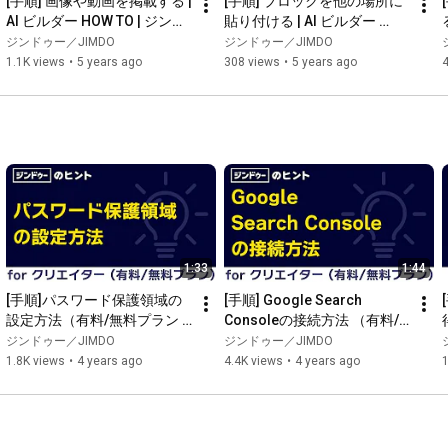
[手順] 画像や動画を掲載する | 
[手順] ブロックを他の場所に
AI ビルダー HOW TO | ジンド
貼り付ける | AI ビルダー 
ゥー（Jimdo）
HOW TO | ジンドゥー
ジンドゥー／JIMDO
ジンドゥー／JIMDO
（Jimdo）
1.1K views
•
5 years ago
308 views
•
5 years ago
1:33
1:44
[手順]パスワード保護領域の
[手順] Google Search 
設定方法（有料/無料プラン | 
Consoleの接続方法 （有料/
クリエイター ）
無料プラン | クリエイター ）
ジンドゥー／JIMDO
ジンドゥー／JIMDO
1.8K views
•
4 years ago
4.4K views
•
4 years ago
1