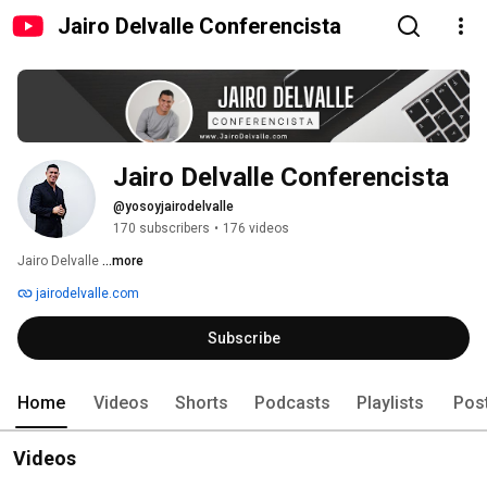
Jairo Delvalle Conferencista
Jairo Delvalle Conferencista
@yosoyjairodelvalle
170 subscribers
•
176 videos
Jairo Delvalle 
...more
jairodelvalle.com
Subscribe
Home
Videos
Shorts
Podcasts
Playlists
Pos
Videos