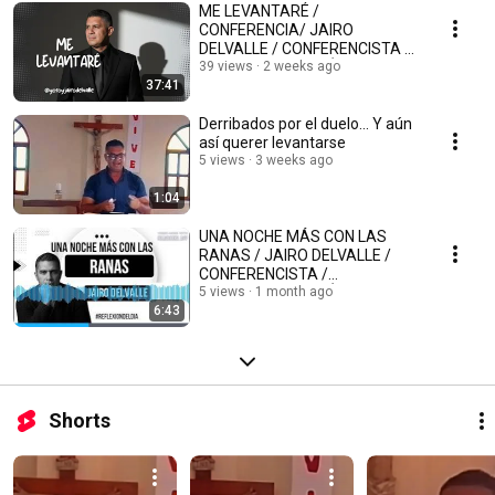
ME LEVANTARÉ /
CONFERENCIA/ JAIRO
DELVALLE / CONFERENCISTA /
PREDICADOR CATÓLICO
39 views
2 weeks ago
37:41
Derribados por el duelo... Y aún
así querer levantarse
5 views
3 weeks ago
1:04
UNA NOCHE MÁS CON LAS
RANAS / JAIRO DELVALLE /
CONFERENCISTA /
PREDICADOR CATÓLICO
5 views
1 month ago
6:43
Shorts