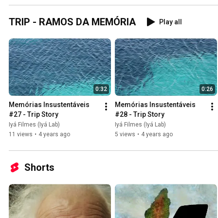
TRIP - RAMOS DA MEMÓRIA
Play all
0:32
0:26
Memórias Insustentáveis 
Memórias Insustentáveis 
#27 - Trip Story
#28 - Trip Story
Iyá Filmes (Iyá Lab)
Iyá Filmes (Iyá Lab)
11 views
•
4 years ago
5 views
•
4 years ago
Shorts