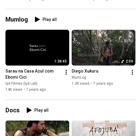
Mumlog
Play all
1:38:45
2:59
Sarau na Casa Azul com 
Diego Xukuru
Ebomi Cici
MumLog
Iyá Filmes (Iyá Lab)
1.3K views
•
7 years ago
14K views
•
7 years ago
Docs
Play all