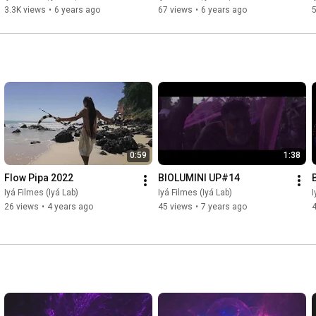
3.3K views
•
6 years ago
67 views
•
6 years ago
5
0:59
1:38
Flow Pipa 2022
BIOLUMINI UP#14
Iyá Filmes (Iyá Lab)
Iyá Filmes (Iyá Lab)
I
26 views
•
4 years ago
45 views
•
7 years ago