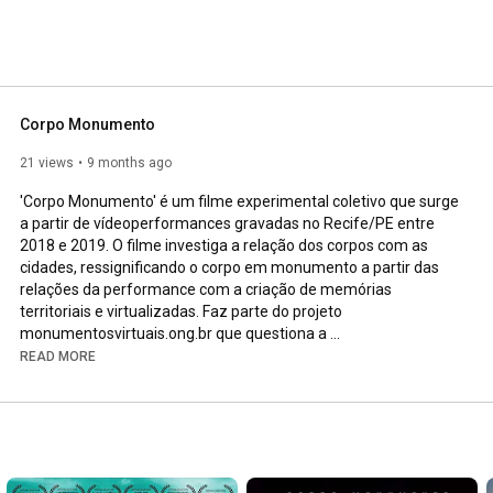
Corpo Monumento
21 views
9 months ago
'Corpo Monumento' é um filme experimental coletivo que surge 
a partir de vídeoperformances gravadas no Recife/PE entre 
2018 e 2019. O filme investiga a relação dos corpos com as 
cidades, ressignificando o corpo em monumento a partir das 
relações da performance com a criação de memórias 
territoriais e virtualizadas. Faz parte do projeto 
monumentosvirtuais.ong.br que questiona a 
transterritorialidade dos corpos nos espaços públicos urbanos 
READ MORE
para ampliar a afirmação desses corpos com inquietação, 
conflito e autonomia.

'Corpo Monumento' is a collective experimental film that 
emerges from video performances recorded in Recife / PE 
between 2018 and 2019. The film investigates the relationship 