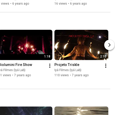
 views
•
6 years ago
16 views
•
6 years ago
1:18
2:10
Biolumini Fire Show
Projeto Triskle
yá Filmes (Iyá Lab)
Iyá Filmes (Iyá Lab)
41 views
•
7 years ago
110 views
•
7 years ago