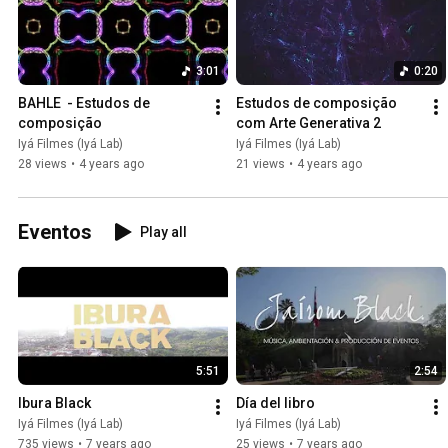
3:01
0:20
BAHLE  - Estudos de 
Estudos de composição 
composição
com Arte Generativa 2
Iyá Filmes (Iyá Lab)
Iyá Filmes (Iyá Lab)
28 views
•
4 years ago
21 views
•
4 years ago
Eventos
Play all
5:51
2:54
Ibura Black
Día del libro
Iyá Filmes (Iyá Lab)
Iyá Filmes (Iyá Lab)
735 views
•
7 years ago
25 views
•
7 years ago