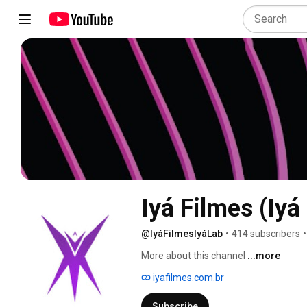
Iyá Filmes (Iyá
@IyáFilmesIyáLab
•
414 subscribers
•
More about this channel
...more
iyafilmes.com.br
Subscribe