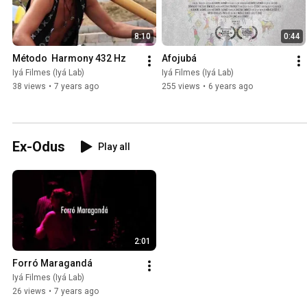
8:10
0:44
Método  Harmony 432 Hz
Afojubá
Iyá Filmes (Iyá Lab)
Iyá Filmes (Iyá Lab)
38 views
•
7 years ago
255 views
•
6 years ago
Ex-Odus
Play all
2:01
Forró Maragandá
Iyá Filmes (Iyá Lab)
26 views
•
7 years ago