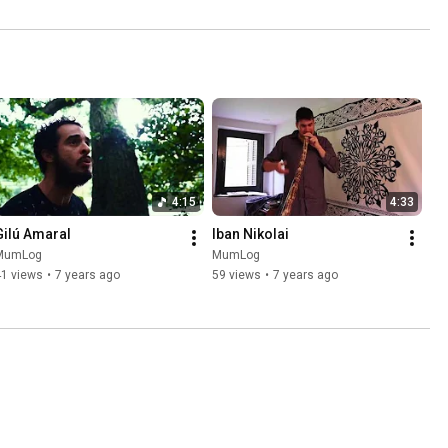
4:15
4:33
Gilú Amaral
Iban Nikolai
MumLog
MumLog
41 views
•
7 years ago
59 views
•
7 years ago