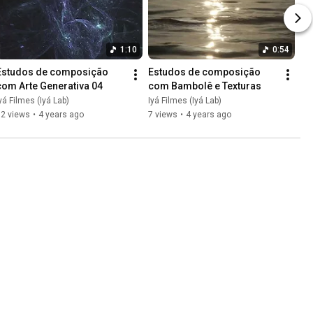
1:10
0:54
Estudos de composição 
Estudos de composição 
com Arte Generativa 04
com Bambolê e Texturas
yá Filmes (Iyá Lab)
Iyá Filmes (Iyá Lab)
12 views
•
4 years ago
7 views
•
4 years ago