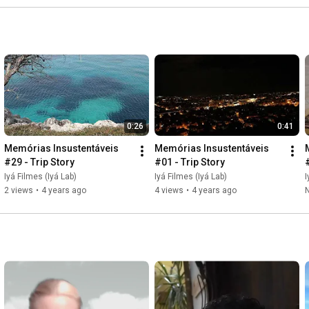
0:26
0:41
Memórias Insustentáveis 
Memórias Insustentáveis 
#29 - Trip Story
#01 - Trip Story
Iyá Filmes (Iyá Lab)
Iyá Filmes (Iyá Lab)
I
2 views
•
4 years ago
4 views
•
4 years ago