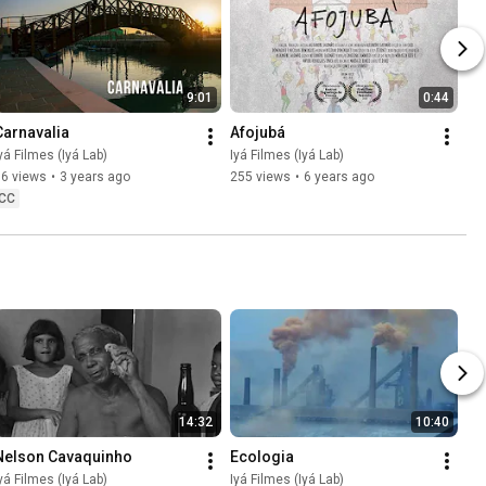
9:01
0:44
Carnavalia
Afojubá
yá Filmes (Iyá Lab)
Iyá Filmes (Iyá Lab)
56 views
•
3 years ago
255 views
•
6 years ago
CC
14:32
10:40
Nelson Cavaquinho
Ecologia
yá Filmes (Iyá Lab)
Iyá Filmes (Iyá Lab)