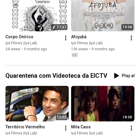
17:07
19:58
Corpo Onírico
Afojubá
Iyá Filmes (Iyá Lab)
Iyá Filmes (Iyá Lab)
34 views
•
9 months ago
136 views
•
9 months ago
CC
Quarentena com Videoteca da EICTV
Play al
12:02
18:08
Território Vermelho
Mila Caos
Iyá Filmes (Iyá Lab)
Iyá Filmes (Iyá Lab)