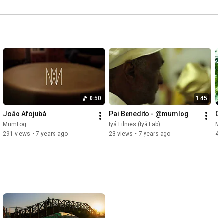
0:50
1:45
João Afojubá
Pai Benedito - @mumlog
MumLog
Iyá Filmes (Iyá Lab)
291 views
•
7 years ago
23 views
•
7 years ago