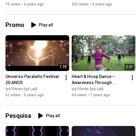
75 views
•
6 years ago
302 views
•
6 years ago
Promo
Play all
1:35
2:21
Universo Paralello Festival 
Heart & Hoop Dance – 
20 ANOS
Awareness Through 
Movement
Iyá Filmes (Iyá Lab)
Iyá Filmes (Iyá Lab)
62 views
•
6 years ago
64 views
•
7 years ago
Pesquisa
Play all