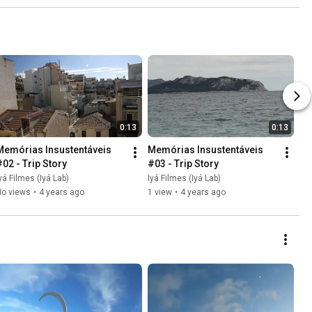
0:13
0:13
Memórias Insustentáveis 
Memórias Insustentáveis 
#02 - Trip Story
#03 - Trip Story
yá Filmes (Iyá Lab)
Iyá Filmes (Iyá Lab)
No views
•
4 years ago
1 view
•
4 years ago