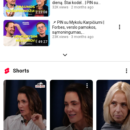
dieną. Štai kodėl... | PIN su
Rimvydu Židžiūnu
32K views
2 months ago
2:23:08
📌 PIN su Mykolu Karpičiumi |
Forbes, verslo pamokos,
sąmoningumas,
priklausomybės, baimė, intuicija
23K views
3 months ago
1:49:27
Shorts