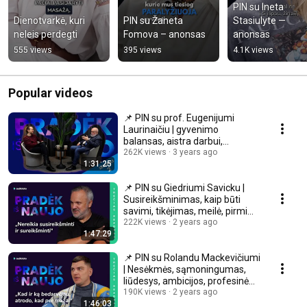
PIN su Ineta 
Dienotvarkė, kuri 
PIN su Žaneta 
Stasiulyte — 
neleis perdegti
Fomova – anonsas
anonsas
555 views
395 views
4.1K views
Popular videos
📌 PIN su prof. Eugenijumi
Laurinaičiu | gyvenimo
balansas, aistra darbui,
sprendimai, prasmė
262K views
3 years ago
1:31:25
📌 PIN su Giedriumi Savicku |
Susireikšminimas, kaip būti
savimi, tikėjimas, meilė, pirmi
kartai
222K views
2 years ago
1:47:29
📌 PIN su Rolandu Mackevičiumi
| Nesėkmės, sąmoningumas,
liūdesys, ambicijos, profesinė
savikritika
190K views
2 years ago
1:46:03