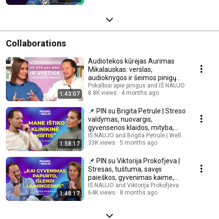
Collaborations
Audiotekos kūrėjas Aurimas
Mikalauskas: verslas,
audioknygos ir šeimos pinigų
modelis
Pokalbiai apie pinigus and IŠ NAUJO
8.8K views
4 months ago
1:43:07
📌 PIN su Brigita Petrule | Streso
valdymas, nuovargis,
gyvensenos klaidos, mityba,
ribos, sportas
IŠ NAUJO and Brigita Petrulė | Wellness Coach
33K views
5 months ago
1:58:17
📌 PIN su Viktorija Prokofjeva |
Stresas, tuštuma, savęs
paieškos, gyvenimas kaime,
santykiai
IŠ NAUJO and Viktorija Prokofjeva
64K views
8 months ago
1:48:17