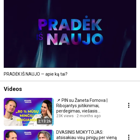
PRADĖK IŠ NAUJO — apie ką tai?
Videos
📌 PIN su Žaneta Fomova |
Ribojantys įsitikinimai,
perdegimas, viešasis
kalbėjimas, vadovavimas
23K views
2 months ago
2:13:26
DVASINIS MOKYTOJAS:
atsisakiau visų pinigų per vieną