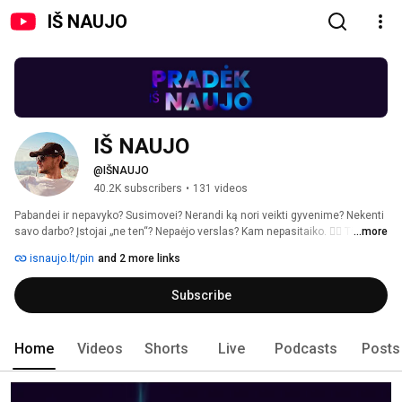
IŠ NAUJO
IŠ NAUJO
@IŠNAUJO
40.2K subscribers
•
131 videos
Pabandei ir nepavyko? Susimovei? Nerandi ką nori veikti gyvenime? Nekenti 
savo darbo? Įstojai „ne ten“? Nepaėjo verslas? Kam nepasitaiko. 🤷‍♂️ Tiesiog 
...more
susiimk ir... pradėk iš naujo. Antrą kartą pavyks geriau. Karjera, santykiai, 
isnaujo.lt/pin
and 2 more links
verslas, finansai, sveikata — pasikalbėkim su žmonėmis, kurie suteikė sau 
antrą šansą. 
Subscribe
Home
Videos
Shorts
Live
Podcasts
Posts