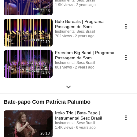
Instrumental Sesc Brasil
1.9K views
2 years ago
25:43
Bufo Borealis | Programa
Passagem de Som
Instrumental Sesc Brasil
702 views
2 years ago
22:19
Freedom Big Band | Programa
Passagem de Som
Instrumental Sesc Brasil
801 views
2 years ago
24:15
Bate-papo Com Patrícia Palumbo
Iroko Trio | Bate-Papo |
Instrumental Sesc Brasil
Instrumental Sesc Brasil
1.4K views
6 years ago
20:13