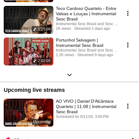
Carrilho, Baden Powell, Ed Motta, Eumir Deodato, Francis Hime, Jaques
Morelenbaum, João Donato, Marcos Valle, Moacir Santos, Naná
Teco Cardoso Quarteto - Entre
Vasconcelos, Nelson Ayres, Pepeu Gomes, Raul de Souza, Roberto
Valsas e Louças | Instrumental
Menescal, Toninho Horta, Hermeto Pascoal, Paulo Moura, Wagner Tiso,
Sesc Brasil
Yamandu Costa, entre outros.
Instrumental Sesc Brasil and Sesc São Paulo
2K views
Streamed 2 days ago
1:15:06
Portunhol Selvagem |
Instrumental Sesc Brasil
Instrumental Sesc Brasil and Sesc São Paulo
2.2K views
Streamed 9 days ago
2:02:05
Upcoming live streams
AO VIVO | Daniel D'Alcântara
Quarteto | 11.08 | Instrumental
Sesc Brasil
Scheduled for 8/11/26, 3:00 PM
Upcoming