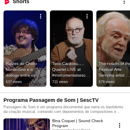
Shorts
Raízes do Choro 
Teco Cardoso 
The results of the
Nordestino e o 
Quartet LIVE at 
Festival Arte 
diálogo entre os 
#instrumentalsescbr
Serrinha artist 
instrumentos 
asil
residency on the 
637 views
711 views
679 views
#instrumentalsescbr
Instrumental sta
asil
Programa Passagem de Som | SescTV
Passagem de Som é um programa documental que narra os bastidores
da criação musical, contando com depoimentos de compositores e
músicos que participam do Instrumental Sesc Brasil. Conheça o
Bina Coquet | Sound Check
Instrumental Sesc Brasil: https://www.instrumentalsescbrasil.org.br/
Program