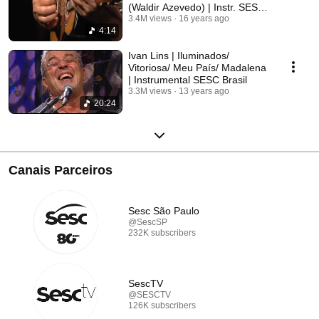
(Waldir Azevedo) | Instr. SESC
Brasil
3.4M views
16 years ago
4:14
Ivan Lins | Iluminados/
Vitoriosa/ Meu País/ Madalena
| Instrumental SESC Brasil
3.3M views
13 years ago
20:24
Canais Parceiros
Sesc São Paulo
@SescSP
232K subscribers
SescTV
@SESCTV
126K subscribers