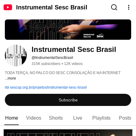
Instrumental Sesc Brasil
Instrumental Sesc Brasil
@InstrumentalSescBrasil
315K subscribers
•
12K videos
TODA TERÇA, NO PALCO DO SESC CONSOLAÇÃO E NA INTERNET 
...more
sescsp.org.br/projetos/instrumental-sesc-brasil
Subscribe
Home
Videos
Shorts
Live
Playlists
Posts