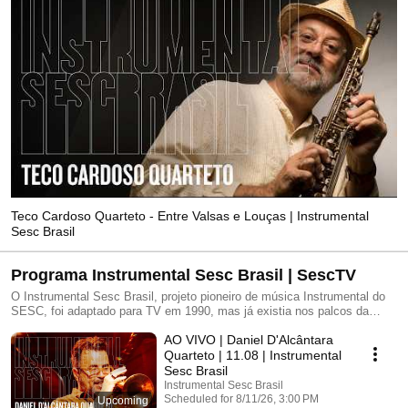
Teco Cardoso Quarteto - Entre Valsas e Louças | Instrumental
Sesc Brasil
Programa Instrumental Sesc Brasil | SescTV
O Instrumental Sesc Brasil, projeto pioneiro de música Instrumental do
SESC, foi adaptado para TV em 1990, mas já existia nos palcos da
unidade do SESC Paulista desde o início da década de 80. Atualmente,
AO VIVO | Daniel D'Alcântara
os shows acontecem semanalmente no Teatro Anchieta, na unidade
SESC Consolação. O projeto é um espaço de encontro entre músicos
Quarteto | 11.08 | Instrumental
novos e consagrados de diversas vertentes que contabiliza mais de 700
Sesc Brasil
shows assistidos presencialmente por mais de 200 mil pessoas. Já se
Instrumental Sesc Brasil
apresentaram no Instrumental Sesc Brasil, músicos como Altamiro
Scheduled for 8/11/26, 3:00 PM
Upcoming