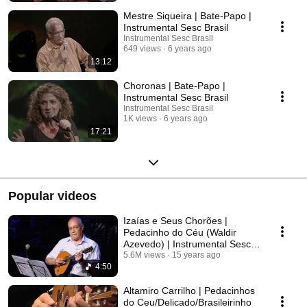
Mestre Siqueira | Bate-Papo |
Instrumental Sesc Brasil
Instrumental Sesc Brasil
649 views
6 years ago
13:12
Choronas | Bate-Papo |
Instrumental Sesc Brasil
Instrumental Sesc Brasil
1K views
6 years ago
17:21
Popular videos
Izaías e Seus Chorões |
Pedacinho do Céu (Waldir
Azevedo) | Instrumental Sesc
Brasil
5.6M views
15 years ago
4:50
Altamiro Carrilho | Pedacinhos
do Ceu/Delicado/Brasileirinho