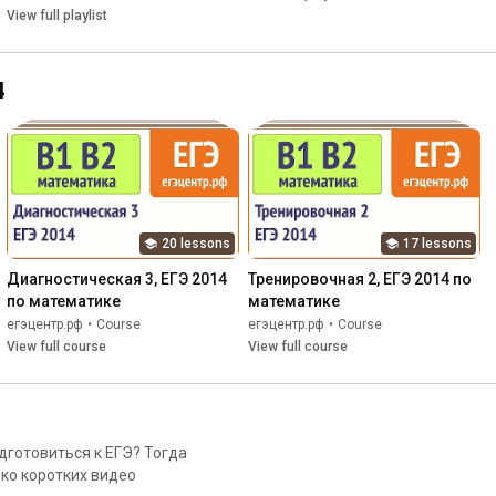
View full playlist
4
20 lessons
17 lessons
Диагностическая 3, ЕГЭ 2014 
Тренировочная 2, ЕГЭ 2014 по 
по математике
математике
егэцентр.рф
•
Course
егэцентр.рф
•
Course
View full course
View full course
дготовиться к ЕГЭ? Тогда
ько коротких видео