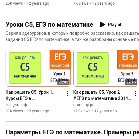
прямоугольном 
Медиана прямоугольного 
25K views
•
12 years ago
7K views
•
12 years ago
треугольнике.
треугольника
Уроки С5, ЕГЭ по математике
Play all
Серия видеоуроков, в которых подробно рассказано, как решат
задания С5 ЕГЭ по математике, а так же разобраны основные п
задач.
22:02
22:16
Как решать С5. Урок 1. 
Как решать С5. Урок 2 
Курсы ЕГЭ в 
#ЕГЭ по математике 2014. 
Новосибирске. Простые 
Квадратичная функция в 
егэцентр.рф
егэцентр.рф
задачи с параметром, 
задачах с параметром, 
31K views
•
12 years ago
12K views
•
12 years ago
линейная функция
парабола
Параметры. ЕГЭ по математике. Примеры р