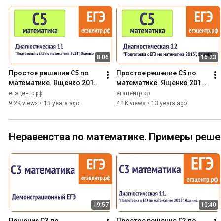
8:06
16:23
Простое решение C5 по 
Простое решение C5 по 
математике. Ященко 2013, 
математике. Ященко 2013, 
диагностическая 11.
диагностическая 12
егэцентр.рф
егэцентр.рф
9.2K views
•
13 years ago
4.1K views
•
13 years ago
Неравенства по математике. Примеры реше
19:57
10:40
Решение С3 по 
Простое решение C3 по 