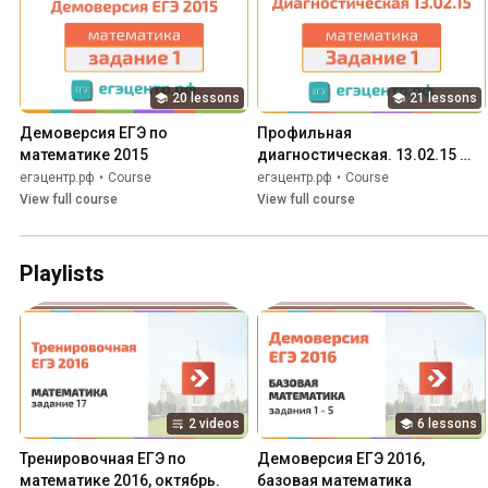
20 lessons
21 lessons
Демоверсия ЕГЭ по 
Профильная 
математике 2015
диагностическая. 13.02.15 
Вариант МА00409
егэцентр.рф
•
Course
егэцентр.рф
•
Course
View full course
View full course
Playlists
2 videos
6 lessons
Тренировочная ЕГЭ по 
Демоверсия ЕГЭ 2016, 
математике 2016, октябрь.
базовая математика