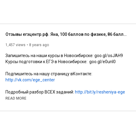
Отзывы егэцентр.рф. Яна, 100 баллов по физике, 86 баллов по  математике
1,457 views
8 years ago
Запишитесь на наши курсы в Новосибирске: goo.gl/osJAH9

Курсы подготовки к ЕГЭ в Новосибирске:  goo.gl/e0unI0

Подпишитесь на нашу страницу вКонтакте: 
http://vk.com/ege_center
Подробный разбор ВСЕХ заданий: 
http://bit.ly/resheniya-ege
Регулярные обновления видео на канале: 
READ MORE
http://youtube.com/ilyayurlov
Ссылка на это видео: 

Ключевые слова: подготовка к ЕГЭ в Новосибирске, курсы 
ЕГЭ в Новосибирске, видео подготовка к егэ, видеоразбор 