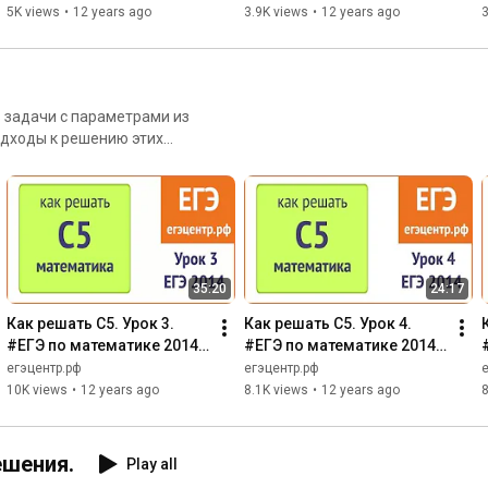
Медиана в 
Четырехугольник, 
5K views
•
12 years ago
3.9K views
•
12 years ago
3
прямоугольном 
вписанный в окружность
треугольнике.
ь задачи с параметрами из
одходы к решению этих
35:20
24:17
Как решать С5. Урок 3. 
Как решать С5. Урок 4. 
#ЕГЭ по математике 2014. 
#ЕГЭ по математике 2014. 
Вершина параболы, 
Сведение задачи к 
егэцентр.рф
егэцентр.рф
расположение корней на 
квадратному уравнению.
10K views
•
12 years ago
8.1K views
•
12 years ago
8
оси X
ешения.
Play all