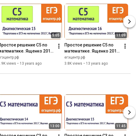
5:05
11:09
Простое решение C5 по 
Простое решение C5 по 
математике. Ященко 2013, 
математике. Ященко 2013, 
диагностическая 15
диагностическая 16
егэцентр.рф
егэцентр.рф
.9K views
•
13 years ago
3.8K views
•
13 years ago
13:00
11:45
Простое решение C3 по 
Простое решение C3 по 