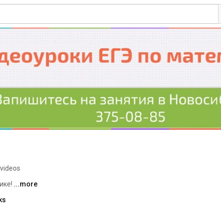
 videos
ке! 
...more
ks