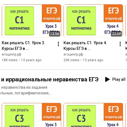
13:56
22:49
Как решать С1. Урок 3. 
Как решать С1. Урок 4. 
Курсы ЕГЭ в 
Курсы ЕГЭ в 
Новосибирске. 
Новосибирске. 
егэцентр.рф
егэцентр.рф
Простейшие 
Простейшие 
18K views
•
13 years ago
20K views
•
13 years ago
тригонометрические 
тригонометрические 
уравнения.
уравнения
 и иррациональные неравенства ЕГЭ
Play all
ь неравенства из задания
тельные, логарифмические,