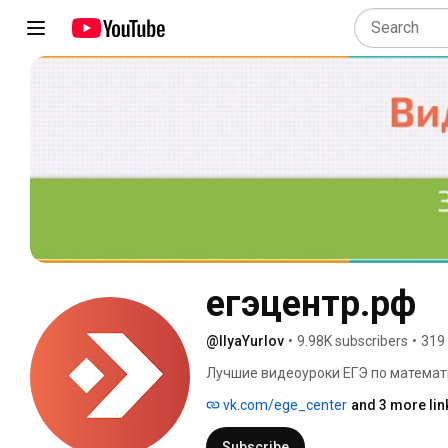
егэцентр.рф
@IlyaYurlov
•
9.98K subscribers
•
319
Лучшие видеоуроки ЕГЭ по математи
vk.com/ege_center
and 3 more lin
Subscribe