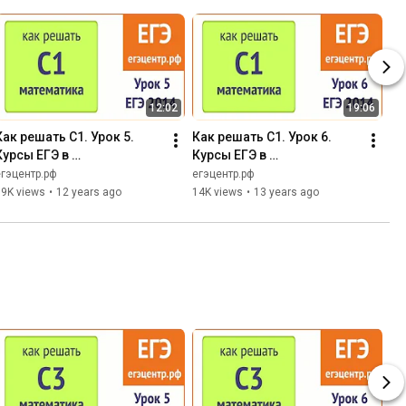
12:02
19:06
Как решать С1. Урок 5. 
Как решать С1. Урок 6. 
Курсы ЕГЭ в 
Курсы ЕГЭ в 
Новосибирске. Методы 
Новосибирске. Формулы 
егэцентр.рф
егэцентр.рф
решения 
приведения.
19K views
•
12 years ago
14K views
•
13 years ago
тригонометрических 
уравнений