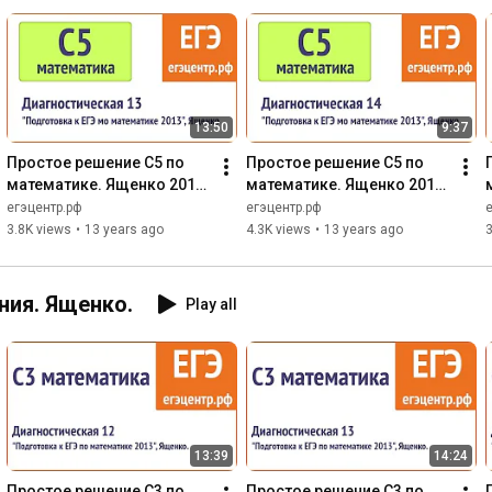
13:50
9:37
Простое решение C5 по 
Простое решение C5 по 
математике. Ященко 2013, 
математике. Ященко 2013, 
диагностическая 13
диагностическая 14
егэцентр.рф
егэцентр.рф
3.8K views
•
13 years ago
4.3K views
•
13 years ago
3
ния. Ященко.
Play all
13:39
14:24
Простое решение C3 по 
Простое решение C3 по 