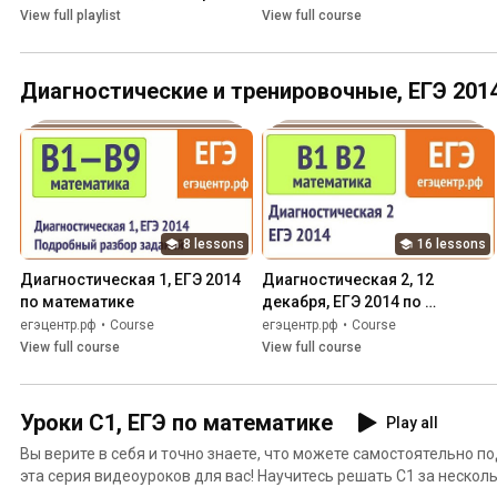
View full playlist
View full course
Диагностические и тренировочные, ЕГЭ 201
8 lessons
16 lessons
Диагностическая 1, ЕГЭ 2014 
Диагностическая 2, 12 
по математике
декабря, ЕГЭ 2014 по 
математике
егэцентр.рф
•
Course
егэцентр.рф
•
Course
View full course
View full course
Уроки С1, ЕГЭ по математике
Play all
Вы верите в себя и точно знаете, что можете самостоятельно по
эта серия видеоуроков для вас! Научитесь решать С1 за нескол