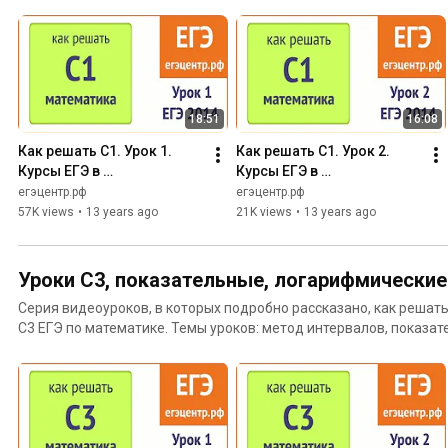
18:51
16:08
Как решать С1. Урок 1. 
Как решать С1. Урок 2. 
Курсы ЕГЭ в 
Курсы ЕГЭ в 
Новосибирске. 
Новосибирске. Что такое 
егэцентр.рф
егэцентр.рф
Тригонометрический круг
синус и косинус. 
57K views
•
13 years ago
21K views
•
13 years ago
Табличные значения.
Уроки С3, показательные, логарифмические
Серия видеоуроков, в которых подробно рассказано, как решат
С3 ЕГЭ по математике. Темы уроков: метод интервалов, показа
иррациональные неравенства.