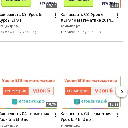
19:17
8:38
Как решать С3. Урок 5. 
Как решать С3. Урок 6. 
Курсы ЕГЭ в 
#ЕГЭ по математике 2014. 
Новосибирске. Метод 
Иррациональные 
егэцентр.рф
егэцентр.рф
рационализации
неравенства
23K views
•
12 years ago
13K views
•
12 years ago
19:35
15:22
Как решать С4, геометрия. 
Как решать С4, геометрия. 
Урок 5. #ЕГЭ по 
Урок 6. #ЕГЭ по 
математике 2014
математике 2014. 
егэцентр.рф
егэцентр.рф