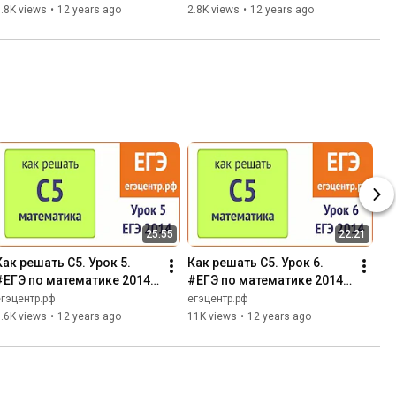
Удвоение медианы
.8K views
•
12 years ago
2.8K views
•
12 years ago
25:55
22:21
Как решать С5. Урок 5. 
Как решать С5. Урок 6. 
#ЕГЭ по математике 2014. 
#ЕГЭ по математике 2014. 
Параметр с модулем, 
Параметр с модулем, 
егэцентр.рф
егэцентр.рф
четность функции.
инвариантность.
.6K views
•
12 years ago
11K views
•
12 years ago