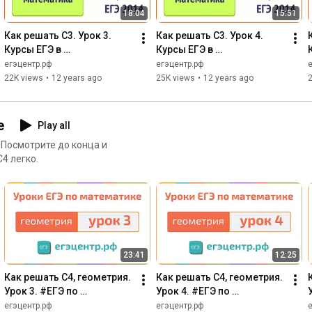
18:04
15:51
Как решать С3. Урок 3. 
Как решать С3. Урок 4. 
Курсы ЕГЭ в 
Курсы ЕГЭ в 
Новосибирске. 
Новосибирске. 
егэцентр.рф
егэцентр.рф
Показательные 
Логарифмические 
22K views
•
12 years ago
25K views
•
12 years ago
неравенства
неравенства
е
Play all
 Посмотрите до конца и
4 легко.
23:41
12:25
Как решать С4, геометрия. 
Как решать С4, геометрия. 
Урок 3. #ЕГЭ по 
Урок 4. #ЕГЭ по 
математике 2014. 
математике 2014. 
егэцентр.рф
егэцентр.рф