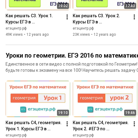
19:02
17:43
Как решать С3. Урок 1. 
Как решать С3. Урок 2. 
Курсы ЕГЭ в 
Курсы ЕГЭ в 
Новосибирске. Что такое 
Новосибирске. Метод 
егэцентр.рф
егэцентр.рф
метод интервалов
интервалов, продолжение
49K views
•
12 years ago
23K views
•
12 years ago
Уроки по геометрии. ЕГЭ 2016 по математик
Единственное в сети видео с полной подготовкой по Геометрии!
будьте готовы к экзамену на все 100! Научитесь решать задачу С
19:10
19:46
Как решать С4, геометрия. 
Как решать С4, геометрия. 
Урок 1. Курсы ЕГЭ в 
Урок 2. #ЕГЭ по 
Новосибирске. Медиана в 
математике 2014. 
егэцентр.рф
егэцентр.рф