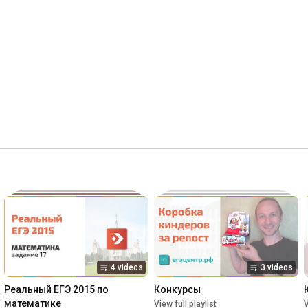
ЕГЭ, видеоуроки егэ, репетитор егэ 2015, видео курсы егэ, 
видео уроки по математике, видео репетитор егэ по 
математике, уроки егэ, бесплатные видео уроки по 
математике, видео лекции по математике, обучение 
математике, решение задач егэ математика видео, занятие 
по математике, задачи по математике, видеоуроки по 
алгебре, видеоуроки егэ.
4 videos
3 videos
Реальный ЕГЭ 2015 по 
Конкурсы
математике
View full playlist
V