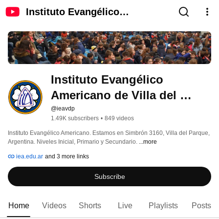
Instituto Evangélico
Americano de Villa del Parque
Instituto Evangélico 
Americano de Villa del 
Parque
@ieavdp
1.49K subscribers
•
849 videos
Instituto Evangélico Americano. Estamos en Simbrón 3160, Villa del Parque, 
Argentina. Niveles Inicial, Primario y Secundario. 
...more
iea.edu.ar
and 3 more links
Subscribe
Home
Videos
Shorts
Live
Playlists
Posts