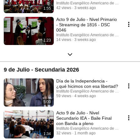
Instituto Evangélico Americano de Villa del Parq
42 views
3 weeks ago
1:55
Acto 9 de Julio - Nivel Primario
- Streaming de 1816 - DSC
0046
Instituto Evangélico Americano de Villa del Parq
14 views
3 weeks ago
1:23
9 de Julio - Secundaria 2026
Día de la Independencia -
¿qué hicimos con esa libertad?
Instituto Evangélico Americano de Villa del Parq
59 views
4 weeks ago
5:00
Acto 9 de Julio - Nivel
Secundario IEA - Baile Final
con Banda a pleno
Instituto Evangélico Americano de Villa del Parq
32 views
1 month ago
1:34