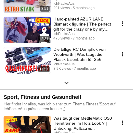
IchPackeAus
291 views
5 months ago
8:51
Hand-painted AZUR LANE
Bismarck figurine | The perfect
gift for the crazy one by my
side
IchPackeAus
475 views
7 months ago
12:31
Die billige RC Dampflok von
Woolworth | Was taugt die
Plastik Eisenbahn für 25€
IchPackeAus
8.9K views
7 months ago
11:57
Sport, Fitness und Gesundheit
Hier findet Ihr alles, was ich bisher zum Thema Fitness/Sport auf
IchPackeAus präsentieren konnte ;)
Was taugt der MettleMatic OS3
Heimtrainer im Holz Look ? |
Unboxing, Aufbau &