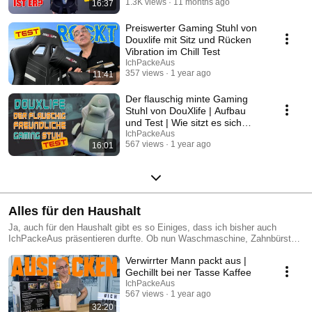
1.3K views
11 months ago
16:37
Preiswerter Gaming Stuhl von
Douxlife mit Sitz und Rücken
Vibration im Chill Test
IchPackeAus
357 views
1 year ago
11:41
Der flauschig minte Gaming
Stuhl von DouXlife | Aufbau
und Test | Wie sitzt es sich
darauf?
IchPackeAus
567 views
1 year ago
16:01
Alles für den Haushalt
Ja, auch für den Haushalt gibt es so Einiges, dass ich bisher auch
IchPackeAus präsentieren durfte. Ob nun Waschmaschine, Zahnbürste
oder Bügeleisen, es gibt Einiges zu entdecken ;)
Verwirrter Mann packt aus |
Gechillt bei ner Tasse Kaffee
IchPackeAus
567 views
1 year ago
32:20