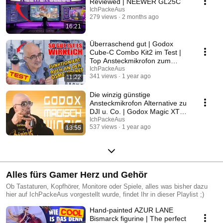
dieses gar schon tue ;)
Reviewed | NEEWER GL25C
IchPackeAus
279 views
2 months ago
16:21
Überraschend gut | Godox
Cube-C Combo Kit2 im Test |
Top Ansteckmikrofon zum
kleinen Preis
IchPackeAus
341 views
1 year ago
11:22
Die winzig günstige
Ansteckmikrofon Alternative zu
DJI u. Co. | Godox Magic XT1 |
Test
IchPackeAus
537 views
1 year ago
13:55
Alles fürs Gamer Herz und Gehör
Ob Tastaturen, Kopfhörer, Monitore oder Spiele, alles was bisher dazu
hier auf IchPackeAus vorgestellt wurde, findet Ihr in dieser Playlist ;)
Hand-painted AZUR LANE
Bismarck figurine | The perfect