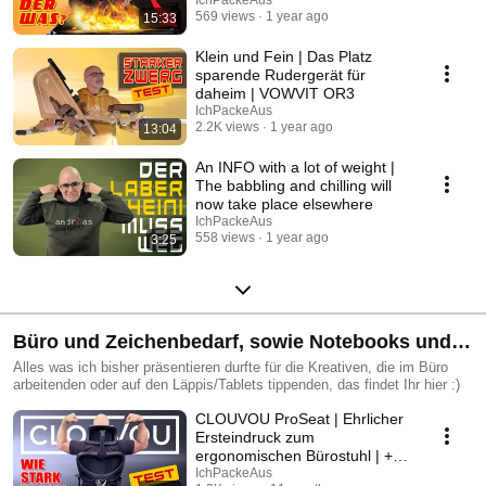
Ersteindruck
IchPackeAus
569 views
1 year ago
15:33
Klein und Fein | Das Platz
sparende Rudergerät für
daheim | VOWVIT OR3
IchPackeAus
2.2K views
1 year ago
13:04
An INFO with a lot of weight |
The babbling and chilling will
now take place elsewhere
IchPackeAus
558 views
1 year ago
3:25
Büro und Zeichenbedarf, sowie Notebooks und
Tablets
Alles was ich bisher präsentieren durfte für die Kreativen, die im Büro
arbeitenden oder auf den Läppis/Tablets tippenden, das findet Ihr hier :)
CLOUVOU ProSeat | Ehrlicher
Ersteindruck zum
ergonomischen Bürostuhl | +
Unboxing und Aufbau
IchPackeAus