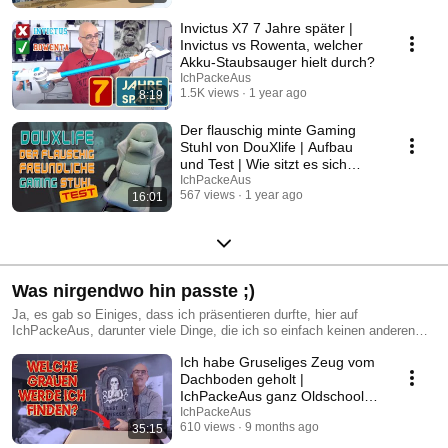
Invictus X7 7 Jahre später |
Invictus vs Rowenta, welcher
Akku-Staubsauger hielt durch?
IchPackeAus
1.5K views
1 year ago
8:19
Der flauschig minte Gaming
Stuhl von DouXlife | Aufbau
und Test | Wie sitzt es sich
darauf?
IchPackeAus
567 views
1 year ago
16:01
Was nirgendwo hin passte ;)
Ja, es gab so Einiges, dass ich präsentieren durfte, hier auf
IchPackeAus, darunter viele Dinge, die ich so einfach keinen anderen
Playlisten zuordnen konnte. Von dahe rgibt es hier die kleine Mix Ecke
Ich habe Gruseliges Zeug vom
mit netten Dingen ;)
Dachboden geholt |
IchPackeAus ganz Oldschool
und gechillt
IchPackeAus
610 views
9 months ago
35:15