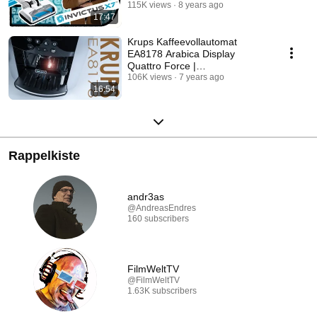
115K views
8 years ago
17:47
Krups Kaffeevollautomat
EA8178 Arabica Display
Quattro Force |
Kaffeemaschine | Unboxing |
106K views
7 years ago
16:54
Test
Rappelkiste
andr3as
@AndreasEndres
160 subscribers
FilmWeltTV
@FilmWeltTV
1.63K subscribers