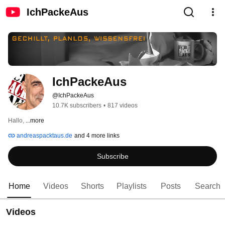
IchPackeAus
IchPackeAus
@IchPackeAus
10.7K subscribers
•
817 videos
Hallo, 
...more
andreaspacktaus.de
and 4 more links
Subscribe
Home
Videos
Shorts
Playlists
Posts
Search
Videos