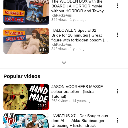
The WOODEN BOX with the
BOARD | A HORROR movie
without HORROR and Tawny
Kitaen rubs the WITCHBOARD
IchPackeAus
344 views
1 year ago
8:04
HALLOWEEN Special 02 |
Bride for 10 minutes | Great
figure with forbidden bosom |
Interesting info
IchPackeAus
342 views
1 year ago
9:17
Popular videos
JASON VOORHEES MASKE
selber erstellen - (Extra
Tutorial)
268K views
14 years ago
25:39
INViCTUS X7 - Der Sauger aus
dem ALL - Akku Staubsauger
Unboxing + Ersteindruck