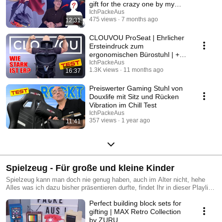
gift for the crazy one by my
side
IchPackeAus
475 views
7 months ago
12:31
CLOUVOU ProSeat | Ehrlicher
Ersteindruck zum
ergonomischen Bürostuhl | +
Unboxing und Aufbau
IchPackeAus
1.3K views
11 months ago
16:37
Preiswerter Gaming Stuhl von
Douxlife mit Sitz und Rücken
Vibration im Chill Test
IchPackeAus
357 views
1 year ago
11:41
Spielzeug - Für große und kleine Kinder
Spielzeug kann man doch nie genug haben, auch im Alter nicht, hehe
Alles was ich dazu bisher präsentieren durfte, findet Ihr in dieser Playlist
;)
Perfect building block sets for
gifting | MAX Retro Collection
by ZURU