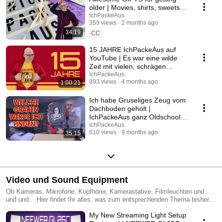
older | Movies, shirts, sweets,
quirky stuff and much more |
IchPackeAus
359 views
2 months ago
THANK YOU
34:19
CC
15 JAHRE IchPackeAus auf
YouTube | Es war eine wilde
Zeit mit vielen, schrägen
Videos
IchPackeAus
893 views
4 months ago
1:00:21
Ich habe Gruseliges Zeug vom
Dachboden geholt |
IchPackeAus ganz Oldschool
und gechillt
IchPackeAus
610 views
9 months ago
35:15
Video und Sound Equipment
Ob Kameras, Mikrofone, Kopfhörer, Kamerastative, Filmleuchten und
und und... Hier findet Ihr alles, was zum entsprechenden Thema bisher
auf IchPackeAus vorgestellt wurde. Vor allem Interessant für jene
My New Streaming Light Setup
natürlich, die auch gerne einen Kanal auf YouTube betreiben wollen, oder