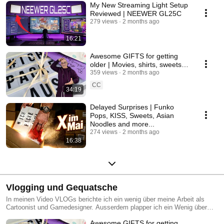
My New Streaming Light Setup
Reviewed | NEEWER GL25C
279 views
2 months ago
16:21
Awesome GIFTS for getting
older | Movies, shirts, sweets,
quirky stuff and much more |
359 views
2 months ago
THANK YOU
CC
34:19
Delayed Surprises | Funko
Pops, KISS, Sweets, Asian
Noodles and more...
274 views
2 months ago
16:38
Vlogging und Gequatsche
In meinen Video VLOGs berichte ich ein wenig über meine Arbeit als
Cartoonist und Gamedesigner. Ausserdem plapper ich ein Wenig über
dies und das. Je nach Laune halt ;)
Awesome GIFTS for getting