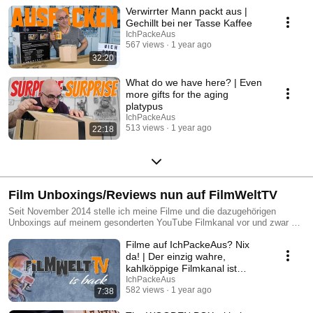
Verwirrter Mann packt aus |
Gechillt bei ner Tasse Kaffee
IchPackeAus
567 views
1 year ago
32:20
What do we have here? | Even
more gifts for the aging
platypus
IchPackeAus
513 views
1 year ago
22:18
Film Unboxings/Reviews nun auf FilmWeltTV
Seit November 2014 stelle ich meine Filme und die dazugehörigen
Unboxings auf meinem gesonderten YouTube Filmkanal vor und zwar auf
FilmWeltTV (http://www.youtube.com/FilmWeltTV).
Filme auf IchPackeAus? Nix
da! | Der einzig wahre,
kahlköppige Filmkanal ist
natürlich FilmWeltTV
IchPackeAus
582 views
1 year ago
7:38