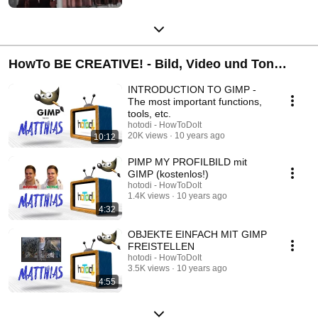
HowTo BE CREATIVE! - Bild, Video und Ton
Tutorials
INTRODUCTION TO GIMP -
The most important functions,
tools, etc.
hotodi - HowToDoIt
20K views
10 years ago
10:12
PIMP MY PROFILBILD mit
GIMP (kostenlos!)
hotodi - HowToDoIt
1.4K views
10 years ago
4:32
OBJEKTE EINFACH MIT GIMP
FREISTELLEN
hotodi - HowToDoIt
3.5K views
10 years ago
4:55