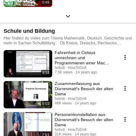
0:49
Schule und Bildung
Hier findest du vieles zum Thema Mathematik, Deutsch, Geschichte und
mehr in Sachen Schulbildung. Ob Kreise, Dreiecke, Rechtecke,
Trapeze oder das KV-Diagramm. Wir erweitern für dich ständig das
Fahrenheit in Celsius
Videosortiment.
umrechnen und
Programmieren einer Mac
Applikation in Xcode
hotodi - HowToDoIt
7.5K views
14 years ago
9:54
Zusammenfassung aus
Dürrenmatt's Besuch der alten
Dame
hotodi - HowToDoIt
46K views
14 years ago
5:03
Personenkonstellation aus
Dürrenmatt's Besuch der alten
Dame
hotodi - HowToDoIt
31K views
14 years ago
7:01