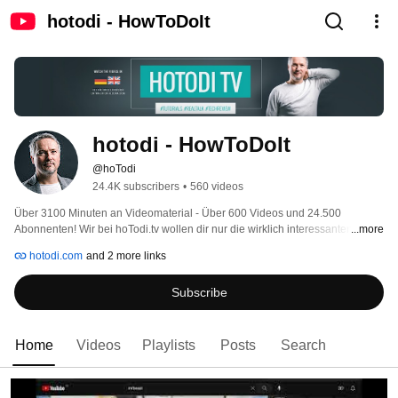
hotodi - HowToDoIt
hotodi - HowToDoIt
@hoTodi
24.4K subscribers
•
560 videos
Über 3100 Minuten an Videomaterial - Über 600 Videos und 24.500 
Abonnenten! Wir bei hoTodi.tv wollen dir nur die wirklich interessanten 
...more
Dinge zeigen und dir auch helfen, etwas zu lernen. Ob Messen, Mathematik, 
hotodi.com
and 2 more links
mobile Betriebssysteme oder Geschichte. Ob Fotografie, Videobearbeitung 
oder Bildermanipulation, bei hoTodi.tv wirst du fündig werden und immer 
Subscribe
etwas neues lernen. 
Home
Videos
Playlists
Posts
Search