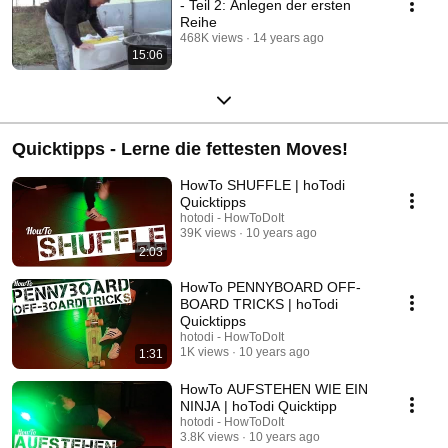
- Teil 2: Anlegen der ersten
Reihe
468K views
14 years ago
15:06
Quicktipps - Lerne die fettesten Moves!
HowTo SHUFFLE | hoTodi
Quicktipps
hotodi - HowToDoIt
39K views
10 years ago
2:03
HowTo PENNYBOARD OFF-
BOARD TRICKS | hoTodi
Quicktipps
hotodi - HowToDoIt
1K views
10 years ago
1:31
HowTo AUFSTEHEN WIE EIN
NINJA | hoTodi Quicktipp
hotodi - HowToDoIt
3.8K views
10 years ago