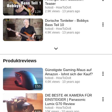
Teaser
hotodi - HowToDoIt
2.9K views
13 years ago
1:28
Dorische Tonleiter - Bobbys
Bass Teil 10
hotodi - HowToDoIt
4.9K views
13 years ago
7:12
Produktreviews
Günstigste Gaming-Maus auf
Amazon - lohnt sich der Kauf?
hotodi - HowToDoIt
4.6K views
10 years ago
1:55
DIE BESTE 4K KAMERA FÜR
EINSTEIGER | Panasonic
Lumix G70 Review
hotodi - HowToDoIt
10K views
10 years ago
6:08