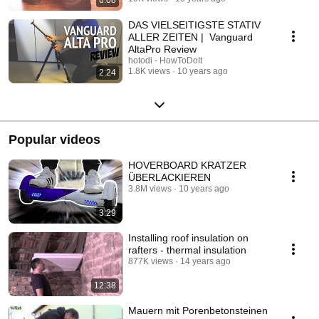
DAS VIELSEITIGSTE STATIV
ALLER ZEITEN | Vanguard
AltaPro Review
hotodi - HowToDoIt
1.8K views
10 years ago
2:24
Popular videos
HOVERBOARD KRATZER
ÜBERLACKIEREN
3.8M views
10 years ago
3:29
Installing roof insulation on
rafters - thermal insulation
877K views
14 years ago
12:38
Mauern mit Porenbetonsteinen