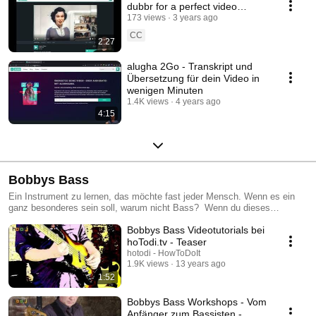
dubbr for a perfect video
descrption
173 views
3 years ago
CC
2:27
alugha 2Go - Transkript und
Übersetzung für dein Video in
wenigen Minuten
1.4K views
4 years ago
4:15
Bobbys Bass
Ein Instrument zu lernen, das möchte fast jeder Mensch. Wenn es ein
ganz besonderes sein soll, warum nicht Bass? Wenn du dieses
Instrument schon immer cool gefunden hast, dann wird dir Bobbys Bass
Bobbys Bass Videotutorials bei
den Einstieg ermöglichen. Ralf Bopp ist selbst seit Jahrzehnten als
Bassist unterwegs und unterrichtet angehende Musiker. Er hat unter
hoTodi.tv - Teaser
anderem auch Publikationen im Bass Professor. Bei Bobbys Bass wirst
hotodi - HowToDoIt
du nach und nach an das Instrument herangeführt und lernst auch die
1.9K views
13 years ago
Hintergründe und besondere Techniken kennen.
1:52
Bobbys Bass Workshops - Vom
Anfänger zum Bassisten -