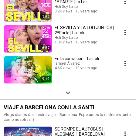
1ª PARTE | La Loli
Holi Soy La Loli
3.2K views
10 years ago
7:52
EL SEVILLA Y LA LOLI JUNTOS |
2ªParte | La Loli
Holi Soy La Loli
1.3K views
10 years ago
6:57
En la cama con... La Loli
Ismael Álvarez
4.6K views
10 years ago
9:19
VIAJE A BARCELONA CON LA SANTI
Vlogs diarios de nuestro viaje a Barcelona. Esperamos lo disfrutéis tanto
como nosotras :)
SE ROMPE EL AUTOBÚS |
VLOGMAS 1 BARCELONA |