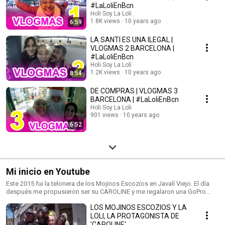
#LaLoliEnBcn
Holi Soy La Loli
1.8K views
10 years ago
6:59
LA SANTI ES UNA ILEGAL |
VLOGMAS 2 BARCELONA |
#LaLoliEnBcn
Holi Soy La Loli
1.2K views
10 years ago
8:54
DE COMPRAS | VLOGMAS 3
BARCELONA | #LaLoliEnBcn
Holi Soy La Loli
901 views
10 years ago
6:52
Mi inicio en Youtube
Este 2015 fui la telonera de los Mojinos Escozíos en Javalí Viejo. El día
después me propusieron ser su CAROLINE y me regalaron una GoPro
para que me iniciase a grabarme vídeos en Youtube. :)
LOS MOJINOS ESCOZIOS Y LA
LOLI, LA PROTAGONISTA DE
'CAROLINE'