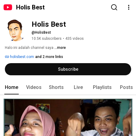
Holis Best
Holis Best
@HolisBest
10.5K subscribers
•
435 videos
Halo ini adalah channel saya 
...more
holisbest.com
and 2 more links
Subscribe
Home
Videos
Shorts
Live
Playlists
Posts