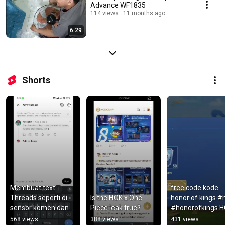
Advance WF1835
114 views
11 months ago
6:29
Shorts
Membuat text 
free code kode 
Threads seperti di 
Is the HOK x One 
honor of kings #h
sensor komen dan 
Piece leak true?
#honorofkings H
lainnya
gratis token
568 views
388 views
431 views