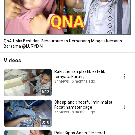
QnA Holis Best dan Pengumuman Pemenang Minggu Kemarin
Bersama @LURYDINI
Videos
Rakit Lemari plastik estetik
ternyata kurang
24 views
6 months ago
6:12
Cheap and cheerful minimalist
Focat hamster cage
66 views
8 months ago
3:10
Rakit Kipas Angin Tercepat