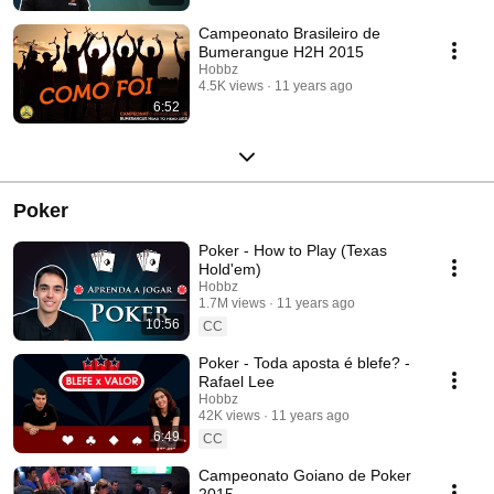
Campeonato Brasileiro de
Bumerangue H2H 2015
Hobbz
4.5K views
11 years ago
6:52
Poker
Poker - How to Play (Texas
Hold'em)
Hobbz
1.7M views
11 years ago
10:56
CC
Poker - Toda aposta é blefe? -
Rafael Lee
Hobbz
42K views
11 years ago
6:49
CC
Campeonato Goiano de Poker
2015