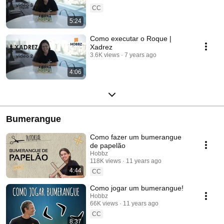
CC
5:24
Como executar o Roque |
Xadrez
3.6K views
7 years ago
4:06
Bumerangue
Como fazer um bumerangue
de papelão
Hobbz
118K views
11 years ago
4:44
CC
Como jogar um bumerangue!
Hobbz
66K views
11 years ago
CC
8:37