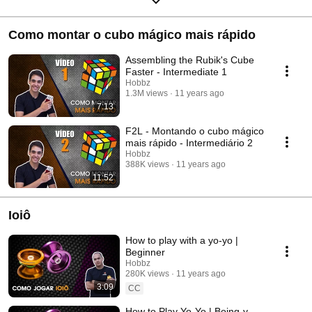
Como montar o cubo mágico mais rápido
Assembling the Rubik's Cube
Faster - Intermediate 1
Hobbz
1.3M views
11 years ago
7:13
F2L - Montando o cubo mágico
mais rápido - Intermediário 2
Hobbz
388K views
11 years ago
11:52
Ioiô
How to play with a yo-yo |
Beginner
Hobbz
280K views
11 years ago
3:09
CC
How to Play Yo-Yo | Boing-y