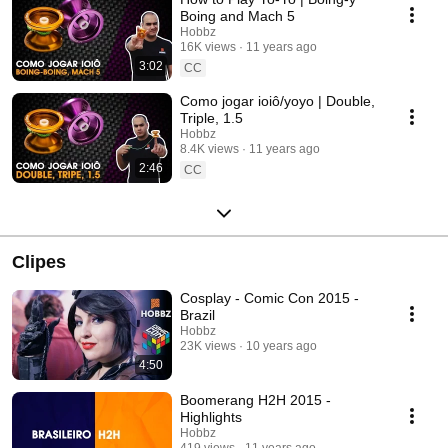
Boing and Mach 5
Hobbz
16K views
11 years ago
3:02
CC
Como jogar ioiô/yoyo | Double,
Triple, 1.5
Hobbz
8.4K views
11 years ago
2:46
CC
Clipes
Cosplay - Comic Con 2015 -
Brazil
Hobbz
23K views
10 years ago
4:50
Boomerang H2H 2015 -
Highlights
Hobbz
419 views
11 years ago