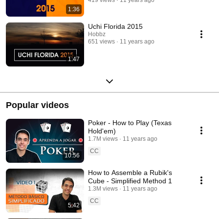
1:36
Uchi Florida 2015
Hobbz
651 views
11 years ago
1:47
Popular videos
Poker - How to Play (Texas
Hold'em)
1.7M views
11 years ago
CC
10:56
How to Assemble a Rubik's
Cube - Simplified Method 1
1.3M views
11 years ago
CC
5:42