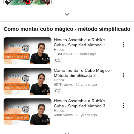
2:50
Como montar cubo mágico - método simplificado
How to Assemble a Rubik's
Cube - Simplified Method 1
Hobbz
1.3M views
11 years ago
5:42
CC
Como montar o Cubo Mágico -
Método Simplificado 2
Hobbz
687K views
11 years ago
5:42
CC
How to Assemble a Rubik's
Cube - Simplified Method 3
Hobbz
698K views
11 years ago
4:46