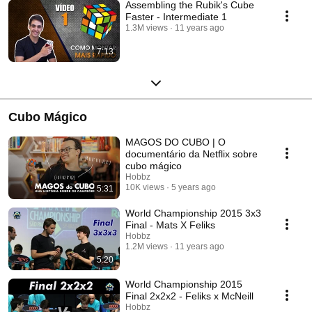
Assembling the Rubik's Cube
Faster - Intermediate 1
1.3M views
11 years ago
7:13
Cubo Mágico
MAGOS DO CUBO | O
documentário da Netflix sobre
cubo mágico
Hobbz
10K views
5 years ago
5:31
World Championship 2015 3x3
Final - Mats X Feliks
Hobbz
1.2M views
11 years ago
5:20
World Championship 2015
Final 2x2x2 - Feliks x McNeill
Hobbz