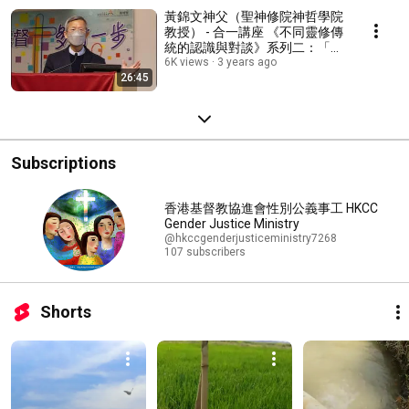
黃錦文神父（聖神修院神哲學院
教授） - 合一講座 《不同靈修傳
統的認識與對談》系列二：「神
恩／靈恩」
6K views
3 years ago
26:45
Subscriptions
香港基督教協進會性別公義事工 HKCC
Gender Justice Ministry
@hkccgenderjusticeministry7268
107 subscribers
Shorts