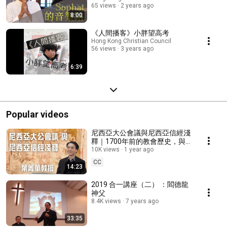
65 views
2 years ago
8:00
《人間播客》小胖望高考
Hong Kong Christian Council
56 views
3 years ago
6:39
Popular videos
尼西亞大公會議與尼西亞信經淺
釋｜1700年前的教會歷史，與我
們有何關係🤔｜葉菁華教授
10K views
1 year ago
#Nicaea2025 [cc中文字幕;
CC
14:23
English subtitles]
2019 合一講座（二） ：閻德龍
神父
8.4K views
7 years ago
33:35