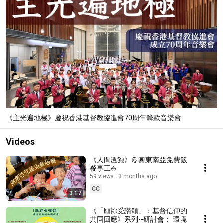
《主光遍地極》慶祝香港基督教協進會70周年籌款音樂會
Videos
《人間溫飽》💪🏿東南亞免費飯
餐事工🍚
59 views
3 months ago
CC
3:17
《「願祢受讚頌」：基督信仰的
共同回應》系列--研討會： 環境