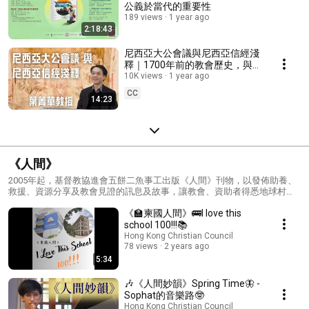
公義於當代的重要性
189 views
1 year ago
2:18:43
尼西亞大公會議與尼西亞信經淺
釋｜1700年前的教會歷史，與我
們有何關係🤔｜葉菁華教授
10K views
1 year ago
#Nicaea2025 [cc中文字幕;
CC
14:23
English subtitles]
《人間》
2005年起，基督教協進會五餅二魚事工出版《人間》刊物，以發佈助養、
救援、資源分享及教會見證的訊息及故事，讓教會、資助者得悉地球村
「鄰舍」鮮活的故事、困難中的需要，及後以行動回應。 活在疫情下與巨
《🏫柬國人間》🚌I love this
變中的香港已經難以「生活」，在相對貧困（或在貧窮線下）的人更加難
以「生存」。 2022年，本會盼以每月一次發佈線上《人間》，鼓勵大家即
school 100!!!📚
使是在紛亂的世代，仍樂意分享愛心與盼望，踐行信仰。
Hong Kong Christian Council
78 views
2 years ago
5:34
🎶《人間妙韻》Spring Time🦋 -
Sophat的音樂路🤓
Hong Kong Christian Council