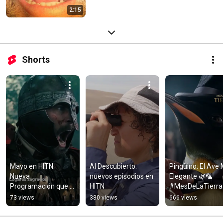
2:15
Shorts
Mayo en HITN: 
Al Descubierto: 
Pingüino: El Ave 
Nueva 
nuevos episodios en 
Elegante 🌿🦜 
Programación que 
HITN
#MesDeLaTierra 
No Te Puedes 
#shorts
73 views
380 views
666 views
Perder