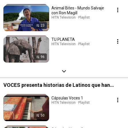
Animal Bites - Mundo Salvaje
con Ron Magill
HITN Television · Playlist
23
TU PLANETA
HITN Television · Playlist
96
VOCES presenta historias de Latinos que han
hecho una diferencia en los Estados Unidos
Cápsulas Voces 1
HITN Television · Playlist
50