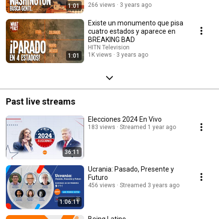
266 views
3 years ago
1:01
Existe un monumento que pisa
cuatro estados y aparece en
BREAKING BAD
HITN Television
1K views
3 years ago
1:01
Past live streams
Elecciones 2024 En Vivo
183 views
Streamed 1 year ago
36:11
Ucrania: Pasado, Presente y
Futuro
456 views
Streamed 3 years ago
1:06:11
Being Latino