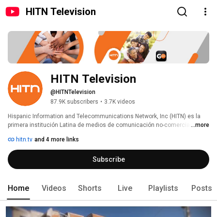
HITN Television
HITN Television
@HITNTelevision
87.9K subscribers
•
3.7K videos
Hispanic Information and Telecommunications Network, Inc (HITN) es la 
primera institución Latina de medios de comunicación no-comercial, en 
...more
español y administrada por hispanos, fundada en el año 1983. HITN lleva 
hitn.tv
and 4 more links
programación educativa a más de 36 millones de hogares en la nación a 
través de satélite y cable. La programación de HITN se enfoca en temas de 
Subscribe
salud, finanzas y educación. La misión de HITN es avanzar las 
aspiraciones educativas, socioeconómicas y culturales de los Latinos. 
Home
Videos
Shorts
Live
Playlists
Posts