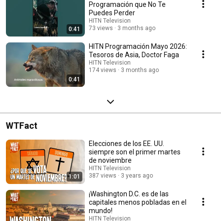
Programación que No Te
Puedes Perder
HITN Television
73 views
3 months ago
0:41
HITN Programación Mayo 2026:
Tesoros de Asia, Doctor Faga
HITN Television
174 views
3 months ago
0:41
WTFact
Elecciones de los EE. UU.
siempre son el primer martes
de noviembre
HITN Television
387 views
3 years ago
1:01
¡Washington D.C. es de las
capitales menos pobladas en el
mundo!
HITN Television