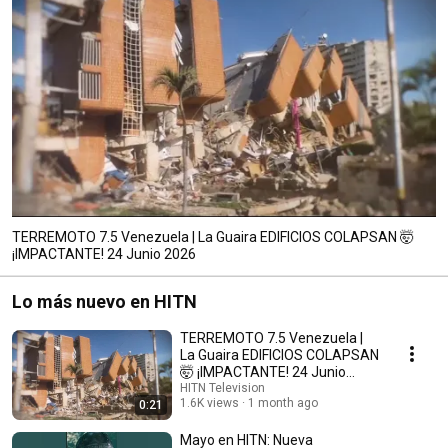
TERREMOTO 7.5 Venezuela | La Guaira EDIFICIOS COLAPSAN 🤯
¡IMPACTANTE! 24 Junio 2026
Lo más nuevo en HITN
TERREMOTO 7.5 Venezuela |
La Guaira EDIFICIOS COLAPSAN
🤯 ¡IMPACTANTE! 24 Junio
2026
HITN Television
1.6K views
1 month ago
0:21
Mayo en HITN: Nueva