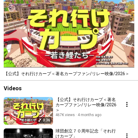
【公式】それ行けカープ＜著名カープファン/リレー映像/2026＞
Videos
【公式】それ行けカープ＜著名
カープファン/リレー映像/2026
＞
467K views
4 months ago
3:36
球団創立７０周年記念「それ行
けカープ」