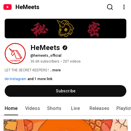
HeMeets
HeMeets
@hemeets_official
36.6K subscribers
•
207 videos
LET THE SECRET KEEPERS ! 
...more
Instagram
and 1 more link
Subscribe
Home
Videos
Shorts
Live
Releases
Playlis