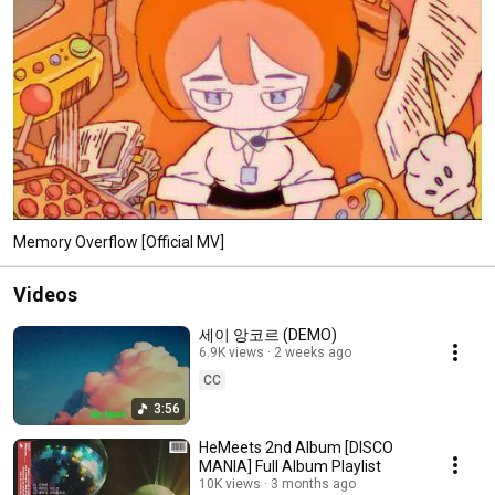
Memory Overflow [Official MV]
Videos
세이 앙코르 (DEMO)
6.9K views
2 weeks ago
CC
3:56
HeMeets 2nd Album [DISCO
MANIA] Full Album Playlist
10K views
3 months ago