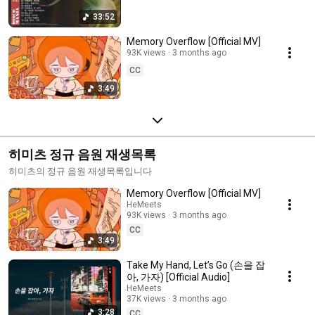
33:52
Memory Overflow [Official MV]
93K views
3 months ago
CC
3:49
히미츠 정규 음원 재생목록
히미츠의 정규 음원 재생목록입니다
Memory Overflow [Official MV]
HeMeets
93K views
3 months ago
CC
3:49
Take My Hand, Let’s Go (손을 잡
아, 가자) [Official Audio]
HeMeets
37K views
3 months ago
3:28
CC