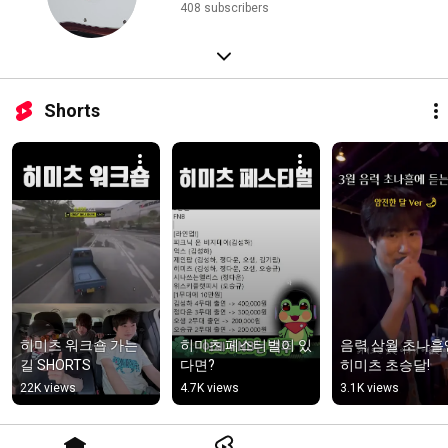
408 subscribers
Shorts
히미츠 워크숍 가는 
히미츠 페스티벌이 있
음력 삼월 초나흘엔
길 SHORTS
다면?
히미츠 초승달!
22K views
4.7K views
3.1K views