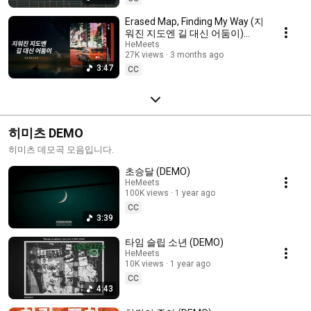
Erased Map, Finding My Way (지
워진 지도엔 길 대신 어둠이)
[Official Audio]
HeMeets
27K views
3 months ago
3:47
CC
히미츠 DEMO
히미츠 데모곡 모음입니다.
초승달 (DEMO)
HeMeets
100K views
1 year ago
CC
3:39
타임 슬립 소년 (DEMO)
HeMeets
10K views
1 year ago
CC
4:43