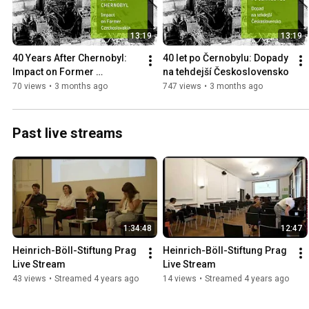
13:19
13:19
40 Years After Chernobyl: 
40 let po Černobylu: Dopady 
Impact on Former 
na tehdejší Československo
Czechoslovakia
70 views
•
3 months ago
747 views
•
3 months ago
Past live streams
1:34:48
12:47
Heinrich-Böll-Stiftung Prag 
Heinrich-Böll-Stiftung Prag 
Live Stream
Live Stream
43 views
•
Streamed 4 years ago
14 views
•
Streamed 4 years ago