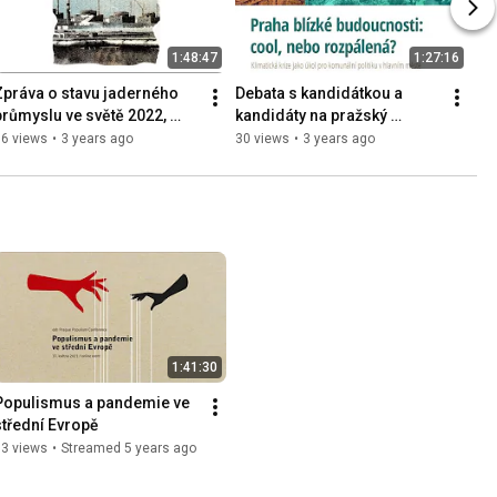
1:48:47
1:27:16
Zpráva o stavu jaderného 
Debata s kandidátkou a 
průmyslu ve světě 2022, 
kandidáty na pražský 
Mycle Schneider - CZ
primátorský post 2022
56 views
•
3 years ago
30 views
•
3 years ago
1:41:30
Populismus a pandemie ve 
střední Evropě
93 views
•
Streamed 5 years ago