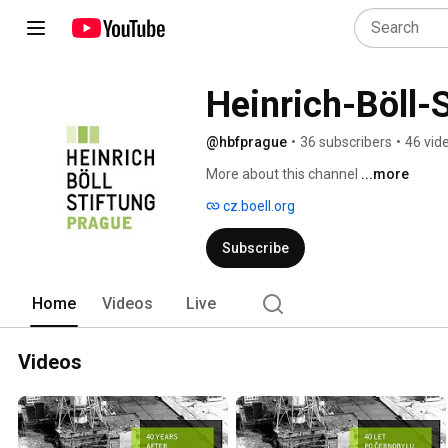
Heinrich-Böll-
@hbfprague
•
36 subscribers
•
46 vid
More about this channel
...more
cz.boell.org
Subscribe
Home
Videos
Live
Videos