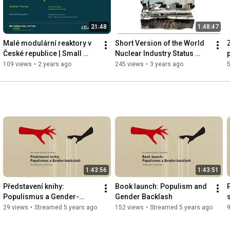
21:48
1:48:47
Malé modulární reaktory v 
Short Version of the World 
České republice | Small 
Nuclear Industry Status 
modular reactors and The 
Report 2022, Mycle 
109 views
•
2 years ago
245 views
•
3 years ago
Czech Republic
Schneider - ENG
1:43:56
1:43:51
Představení knihy: 
Book launch: Populism and 
Populismus a Gender-
Gender Backlash
backlash
29 views
•
Streamed 5 years ago
152 views
•
Streamed 5 years ago