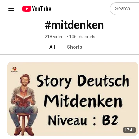
#mitdenken
218 videos • 106 channels
All
Shorts
17:41