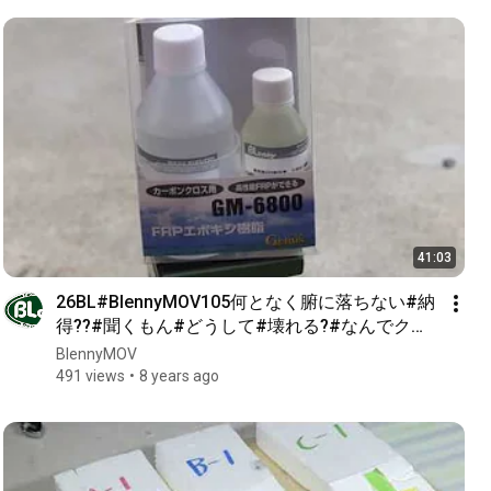
41:03
26BL#BlennyMOV105何となく腑に落ちない#納
得??#聞くもん#どうして#壊れる?#なんでクラ
ック#おかしいでしょ#普通の鉄#普通のアルミ#
BlennyMOV
叩いても!!#GM6800-5th
491 views
8 years ago