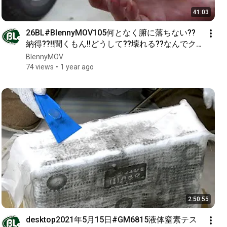
41:03
26BL#BlennyMOV105何となく腑に落ちない??
納得??!!聞くもん!!どうして??壊れる??なんでク
ラック??おかしいでしょ!!普通の鉄、普通のアル
BlennyMOV
ミ!!叩いても!!GM 6800
74 views
1 year ago
2:50:55
desktop2021年5月15日#GM6815液体窒素テス