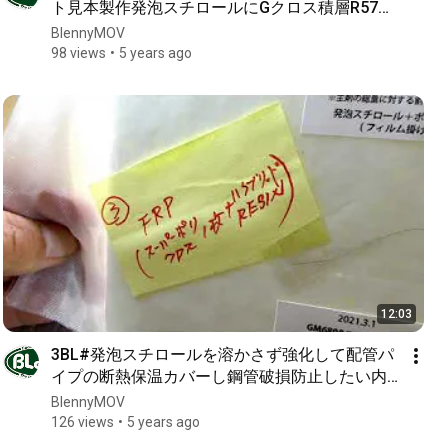
ト見本製作発泡スチロールにGクロス積層R57黒
着色本体1pガラス繊維とGテーブ1p蓋はテープ
BlennyMOV
1p2p3pで強度破損再ラミネート補修OKか3ケ
98 views
5 years ago
12:03
3BL#発泡スチロールを溶かさず強化して配管パ
イプの断熱保温カバーし鋼管破損防止したい内
容物保護にエポキシFRP補強はGM6800と
BlennyMOV
GM1508でハイブリッドFRP製作desktop 6th
126 views
5 years ago