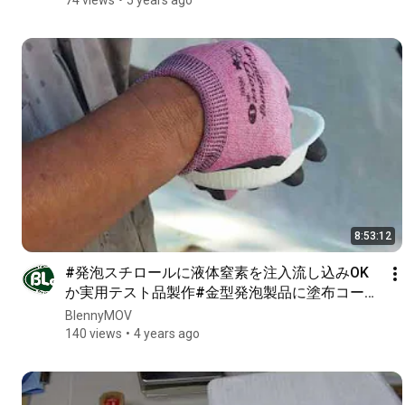
8:53:12
#発泡スチロールに液体窒素を注入流し込みOK
か実用テスト品製作#金型発泡製品に塗布コート
と#150ガラススクロス積層#カット剥がれ確認
BlennyMOV
発泡スチロール板GM6815積層#BlennyMOV163-
140 views
4 years ago
8th