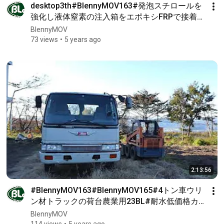
desktop3th#BlennyMOV163#発泡スチロールを
強化し液体窒素の注入箱をエポキシFRPで接着固
定保護GM6815かハイブリッド70部GM6800と
BlennyMOV
30部GM1508FRPクロスは3th
73 views
5 years ago
2:13:56
#BlennyMOV163#BlennyMOV165#4トン車ウリ
ン材トラックの荷台農業用23BL#耐水低価格カ
スタム#鬼目ナットとコンパネ接合組み立て車体
BlennyMOV
のGM1508錆止め金属部品GM6815接着
114 views
5 years ago