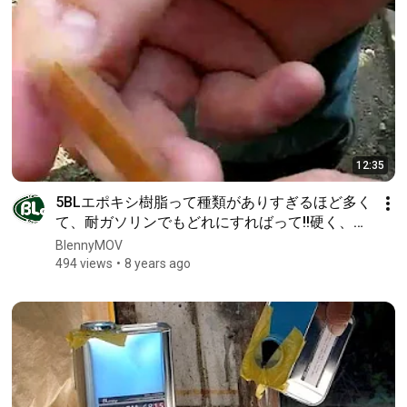
12:35
5BLエポキシ樹脂って種類がありすぎるほど多く
て、耐ガソリンでもどれにすればって!!硬く、剥
げにくい!!剛性でも曲げても-しなる!!強度と可撓
BlennyMOV
性（かとうせい)GM-6800どぉ!!3th
494 views
8 years ago