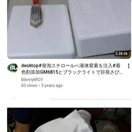
5:38:36
desktop#発泡スチロールへ液体窒素を注入#着
色剤添加GM6815とブラックライトで目視さび止
めと染み出し漏れ#コーティングFRP積層ムラな
BlennyMOV
どわかりやすく簡単に 2th#BlennyMOV163
60 views
3 years ago