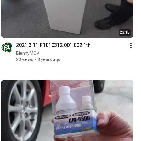
23:10
2021 3 11 P1010312 001 002 1th
BlennyMOV
23 views
3 years ago