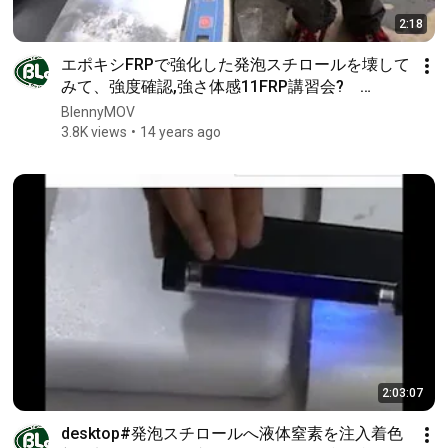
2:18
エポキシFRPで強化した発泡スチロールを壊して
みて、強度確認,強さ体感11FRP講習会?
CFRP&FRPカンファレンス? 構造接着&CFRPワ
BlennyMOV
ークショップ?どぉするの?
3.8K views
14 years ago
2:03:07
desktop#発泡スチロールへ液体窒素を注入着色