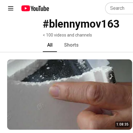
#blennymov163
< 100 videos and channels
All
Shorts
1:08:35