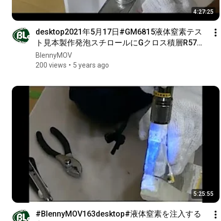
4:27:25
desktop2021年5月17日#GM6815液体窒素テス
ト見本製作発泡スチロールにGクロス積層R57黒
着色本体1pガラス繊維とGテーブ1p蓋はテープ
BlennyMOV
1p2p3p強度確認と再び積層補修OKか2th
200 views
5 years ago
5:25:55
#BlennyMOV163desktop#液体窒素を注入する