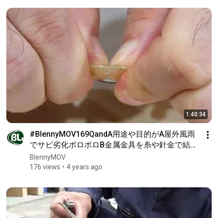
1:40:34
#BlennyMOV169QandA用途や目的がA屋外風雨
でサビ劣化ボロボロB金属金具を糸や針金で結束
補強縛ってCボートFRP船体アルミ船クラック亀
BlennyMOV
裂対策で#問題解決と対策は共通の落し所
176 views
4 years ago
GM6815