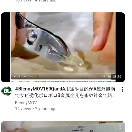
3th
15:39
#BlennyMOV169QandA用途や目的がA屋外風雨
でサビ劣化ボロボロB金属金具を糸や針金で結束
補強縛ってCボートFRP船体アルミ船亀裂対策で
BlennyMOV
#GM6815+液体窒素+1th
14 views
2 years ago