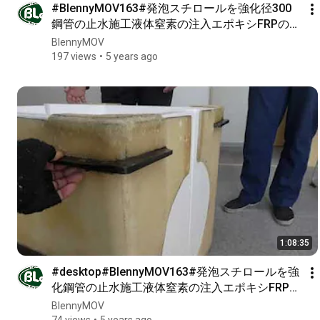
#BlennyMOV163#発泡スチロールを強化径300
鋼管の止水施工液体窒素の注入エポキシFRPの材
料開発FRP仕様#GM6815GM6800とGM1508ハ
BlennyMOV
イブリッドGクロスとスーバーポリ#3th
197 views
5 years ago
1:08:35
#desktop#BlennyMOV163#発泡スチロールを強
化鋼管の止水施工液体窒素の注入エポキシFRP材
料開発FRP仕様#GM6815GM6800とGM1508ハ
BlennyMOV
イブリッドGクロスとポリc#3th
74 views
5 years ago