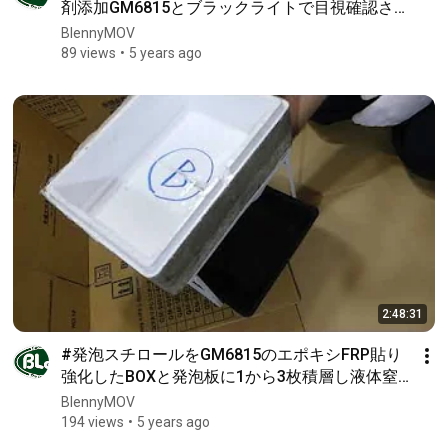
剤添加GM6815とブラックライトで目視確認さび
止めから染み出し漏れ修理やコーティングFRP積
BlennyMOV
層の安全塗りムラなどわかりやすく簡単に3th
89 views
5 years ago
2:48:31
#発泡スチロールをGM6815のエポキシFRP貼り
強化したBOXと発泡板に1から3枚積層し液体窒
素を注入FRP強度や剥がれ漏れ接着検査OK合格
BlennyMOV
このテスト品を水で漏れ確認再コーティング企
194 views
5 years ago
画案推敲5th