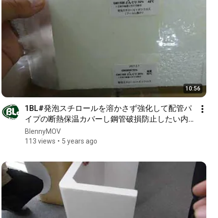
10:56
1BL#発泡スチロールを溶かさず強化して配管パ
イプの断熱保温カバーし鋼管破損防止したい内
容物保護にエポキシFRP補強はGM6800と
BlennyMOV
GM1508でハイブリッドFRP製作
113 views
5 years ago
BlennyMOV163-3th