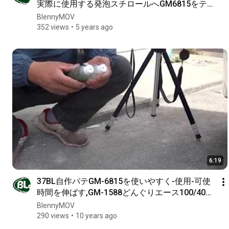
実際に使用する発泡スチロールへGM6815をテス
ト施工一回目はコーティングのみ次にFRP貼りエ
BlennyMOV
ポキシ専用着色剤RZVで目視やFRP2th
352 views
5 years ago
6:19
37BL自作パテGM-6815を使いやすく-使用-可使
時間を伸ばす,GM-1588どんぐりエース100/40同
一配合比で試して!!軽トラックをかっこよく!!ワ
BlennyMOV
ンオフ-カスタムcustom-クールF
290 views
10 years ago