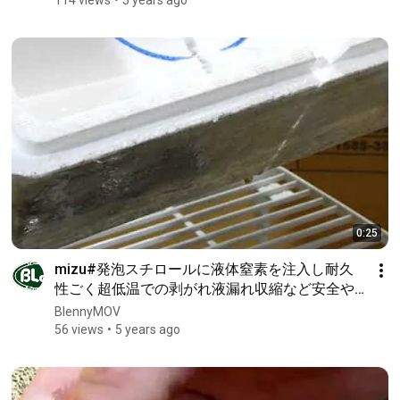
0:25
mizu#発泡スチロールに液体窒素を注入し耐久
性ごく超低温での剥がれ液漏れ収縮など安全や
問題発生の有無を検証したGM6815エポキシは剛
BlennyMOV
性と耐衝撃のポリマーで更に積層方法やコーテ
56 views
5 years ago
ィングを検討8th