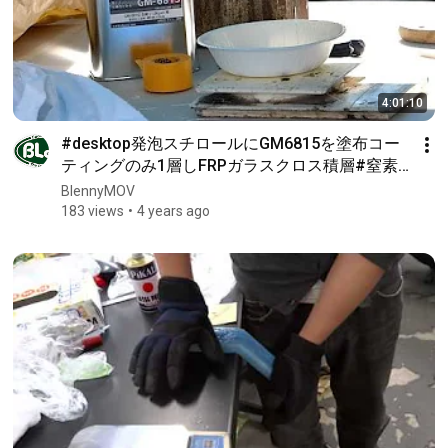
4:01:10
#desktop発泡スチロールにGM6815を塗布コー
ティングのみ1層しFRPガラスクロス積層#窒素
液体#液体窒素を入れ筐体の強度確認YouTubeと
BlennyMOV
ヴィメオvomeoビメオ動画クールF3th
183 views
4 years ago