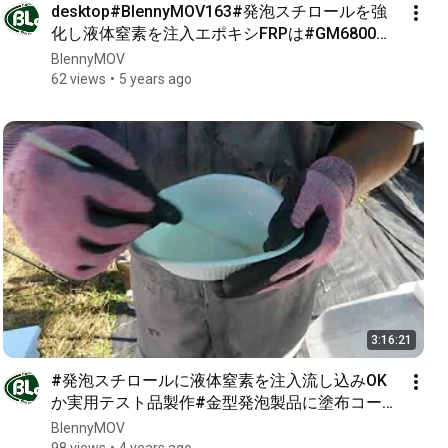
desktop#BlennyMOV163#発泡スチロールを強
化し液体窒素を注入エポキシFRPは#GM6800ハ
イブリッドGM6800とGM1508#6815#1508の
BlennyMOV
4spでクロスtest3 3th
62 views
5 years ago
3:16:21
#発泡スチロールに液体窒素を注入流し込みOK
か実用テスト品製作#金型発泡製品に塗布コート
と#150ガラススクロス積層#カット剥がれ確認
BlennyMOV
発泡スチロール板GM6815積層#BlennyMOV163-
98 views
4 years ago