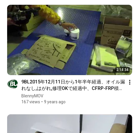
2:14:34
9BL2015年12月11日から1年半年経過、オイル漏
れなし,はがれ,修理OKで経過中、CFRP-FRP積層
GM-6815とGM-8300肉盛り補強、鉄骨フレーム
BlennyMOV
とタンク溶接部亀裂の漏れ止め割れ
167 views
9 years ago