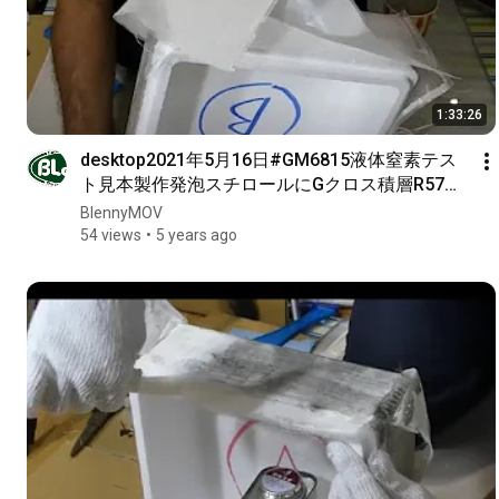
1:33:26
desktop2021年5月16日#GM6815液体窒素テス
ト見本製作発泡スチロールにGクロス積層R57黒
着色本体1pガラス繊維とGテーブ1p蓋はテープ
BlennyMOV
1p2p3p強度確認と再び積層補修OKか2th
54 views
5 years ago