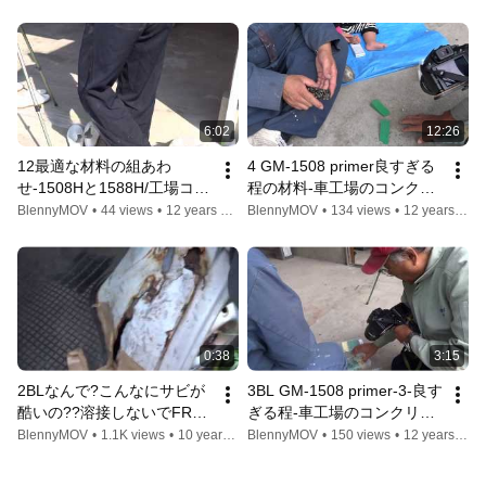
イマーは[汚れ防止-耐水-粉
は[汚れ防止-耐水-粉塵-落と
塵-落とし部品-水分]GM-
し部品の見やすさ-水分も吸
7775ゴム自作
い込み対策]GM-7775ゴムの
自家製で
6:02
12:26
12最適な材料の組あわ
4 GM-1508 primer良すぎる
せ-1508Hと1588H/工場コン
程の材料-車工場のコンクリ
クリ-床フロアー施工!!プラ
ート-床フロアー施工!!プラ
BlennyMOV
•
44 views
•
12 years ago
BlennyMOV
•
134 views
•
12 years ago
イマーは[汚れ防止-耐水-粉
イマーは[汚れ防止-耐水-粉
塵-落とし部品-水分]GM-
塵-落とし部品の見やすさ-水
7775ゴム自作
分も吸い込み対策]GM-7775
ゴムの自家製で
0:38
3:15
2BLなんで?こんなにサビが
3BL GM-1508 primer-3-良す
酷いの??溶接しないでFRP
ぎる程-車工場のコンクリー
で錆び穴塞いで、メンテナ
ト-床フロアー施工!!プライ
BlennyMOV
•
1.1K views
•
10 years ago
BlennyMOV
•
150 views
•
12 years ago
ンスもOK!!できる訳!!GM-
マーは[汚れ防止-耐水-粉塵-
6815とかGM1508でレスト
落とし部品の見やすさ-水分