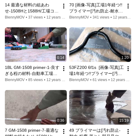
14 最適な材料の組あわ
70 [画像-写真]工場1年経つ!!
せ-1508Hと1588H/工場コン
プライマー[汚れ防止-耐水-
クリ-床フロアー施工!!プラ
粉塵-部品発見-ブース]自分
BlennyMOV
•
37 views
•
12 years ago
BlennyMOV
•
341 views
•
12 years ago
イマーは[汚れ防止-耐水-粉
で/柔らかいワンオフ-レスト
塵-落とし部品-水分]GM-
ア-旧車-ゴムの入手は?GM-
7775ゴム自作
7775,6800,8300
0:14
1:20
1BL GM-1508 primer-1-良す
53FZ200 6f1s  [画像-写真]工
ぎる程の材料-自動車工場の
場1年経つ!!プライマー[汚れ
コンクリート-床フロアー施
防止-耐水-粉塵-部品発見-ブ
BlennyMOV
•
85 views
•
12 years ago
BlennyMOV
•
61 views
•
12 years ago
工!!プライマーは[汚れ防止-
ース]自分で/柔らかいワンオ
耐水-粉塵-落下品の見やす
フ-レストア-旧車-ゴムの入
さ-水分も吸い込み]GM-
手は?GM-7775,6800,8300
7775ゴムの自家製
0:36
15:19
7 GM-1508 primer-7-最適な
49 プライマーは[汚れ防止-