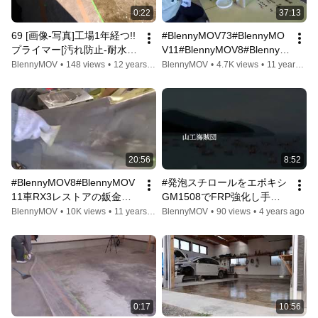
0:22
37:13
69 [画像-写真]工場1年経つ!!
#BlennyMOV73#BlennyMO
プライマー[汚れ防止-耐水-
V11#BlennyMOV8#BlennyM
粉塵-部品発見-ブース]自分
OV117ポリパテ鈑金パテ凹
BlennyMOV
•
148 views
•
12 years ago
BlennyMOV
•
4.7K views
•
11 years ago
で/柔らかいワンオフ-レスト
みサビを止め肉やせなし
ア-旧車-ゴムの入手は?GM-
#GM8300とGM1508でハイ
7775,6800,8300
ブリッド旧車#レストア6BL
20:56
8:52
#BlennyMOV8#BlennyMOV
#発泡スチロールをエポキシ
11車RX3レストアの鈑金板
GM1508でFRP強化し手作
金へこみえくぼサビを防錆
りイカダレース参戦#山口県
BlennyMOV
•
10K views
•
11 years ago
BlennyMOV
•
90 views
•
4 years ago
と塗りやすく肉やせしない
笠戸島手作り#自作のFRP強
でポリパテ鈑金パテみたい
化で
に使えてGM8300とGM1508
GM1508#BlennyMOV63#Bl
での混合ハイブリッド5B
ennyMOV11
0:17
10:56