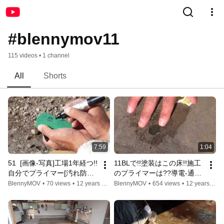
#blennymov11
115 videos • 1 channel
All
Shorts
7:59
1:04
51  [画像-写真]工場1年経つ!!
11BLで!!塗装はこの床!!施工
自分でプライマー[汚れ防止-
のプライマーは??導電-通電-
耐水-粉塵-部品見やすさ-ブ
電気の回路!!新設工場だから
BlennyMOV
•
70 views
•
12 years ago
BlennyMOV
•
654 views
•
12 years ago
ース]だから自分で/柔らかい
gm1508 1588汚れ-油-塗装-
ワンオフ-レストア-旧車-ゴ
コンクリートの粉塵防止で
ムの入手は?GM-
プライマーした方
7775,6800,8300
が!!20140117-11