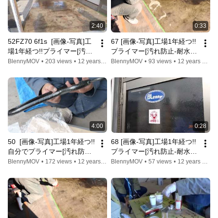
2:40
0:33
52FZ70 6f1s  [画像-写真]工
67 [画像-写真]工場1年経つ!!
場1年経つ!!プライマー[汚れ
プライマー[汚れ防止-耐水-
防止-耐水-粉塵-部品発見-ブ
粉塵-部品発見-ブース]自分
BlennyMOV
•
203 views
•
12 years ago
BlennyMOV
•
93 views
•
12 years ago
ース]自分で/柔らかいワンオ
で/柔らかいワンオフ-レスト
フ-レストア-旧車-ゴムの入
ア-旧車-ゴムの入手は?GM-
手は?GM-7775,6800,8300
7775,6800,8300
4:00
0:28
50  [画像-写真]工場1年経つ!!
68 [画像-写真]工場1年経つ!!
自分でプライマー[汚れ防止-
プライマー[汚れ防止-耐水-
耐水-粉塵-部品見やすさ-ブ
粉塵-部品発見-ブース]自分
BlennyMOV
•
172 views
•
12 years ago
BlennyMOV
•
57 views
•
12 years ago
ース]だから自分で/柔らかい
で/柔らかいワンオフ-レスト
ワンオフ-レストア-旧車-ゴ
ア-旧車-ゴムの入手は?GM-
ムの入手は?GM-
7775,6800,8300
7775,6800,8300