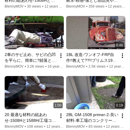
材料の組あわせ-1508Hと
耐水-粉塵-落とし部品見やす
1588H/工場コンクリ-床フロ
さ-ブース]だから自分で/柔
BlennyMOV
•
30 views
•
12 years ago
BlennyMOV
•
356 views
•
12 years ago
アー施工!!プライマーは[汚れ
らかいワンオフ-レストア-自
防止-耐水-粉塵-落とし部品-
作ゴムの入手はどうする?
水分]GM-7775ゴム自作
1:12
0:46
2車のサビ止め、サビの凸凹
1BL 改造-ワンオフ-FRP自
を平らに、簡単に?錆落とし
作!!教えて??!!プリムス1935
作業-2　 白パテGM-2100,ど
年アメ車-得意,自動車クライ
BlennyMOV
•
3.2K views
•
16 years ago
BlennyMOV
•
2.5K views
•
12 years ago
んぐりコロコロGM-1508で
スラーのPlymouth ,防塵の床
鈑金修理2010年05月30日
やGM-8300,白パテ,GM6800
20100530-2
も!!20140117-1
1:00
0:19
20 最適な材料の組あわ
2BL GM-1508 primer-2-良い
せ-1508Hと1588H/工場コン
材料-車工場のコンクリート-
クリ-床フロアー施工!!プラ
床フロアー施工!!プライマー
BlennyMOV
•
108 views
•
12 years ago
BlennyMOV
•
83 views
•
12 years ago