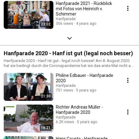
Hanfparade 2021 - Rückblick
mit Fotos von Heinrich v.
Schimmer
Hanfparade
356 views
4 years ago
23:02
Hanfparade 2020 - Hanf ist gut (legal noch besser)
Hanfparade 2020 - Hanf ist gut - legal noch besser! Am 8. August 2020
hat sie bedingt durch die Coronapandemie hat sie das erste Mal nicht auf
der Straße stattgefunden sondern nur im virtuellen Raum des Internets.
Philine Edbauer - Hanfparade
Mehr Infos auf https://www.hanfparade.de
2020
Hanfparade
751 views
5 years ago
21:30
Richter Andreas Müller -
Hanfparade 2020
Hanfparade
6.2K views
5 years ago
16:21
Hans Cousto - Hanfparade