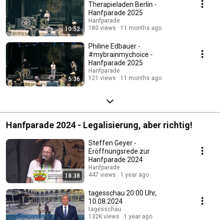
Therapieladen Berlin -
Hanfparade 2025
Hanfparade
180 views
11 months ago
10:52
Philine Edbauer -
#mybrainmychoice -
Hanfparade 2025
Hanfparade
121 views
11 months ago
5:36
Hanfparade 2024 - Legalisierung, aber richtig!
Steffen Geyer -
Eröffnungsrede zur
Hanfparade 2024
Hanfparade
447 views
1 year ago
18:38
tagesschau 20:00 Uhr,
10.08.2024
tagesschau
132K views
1 year ago