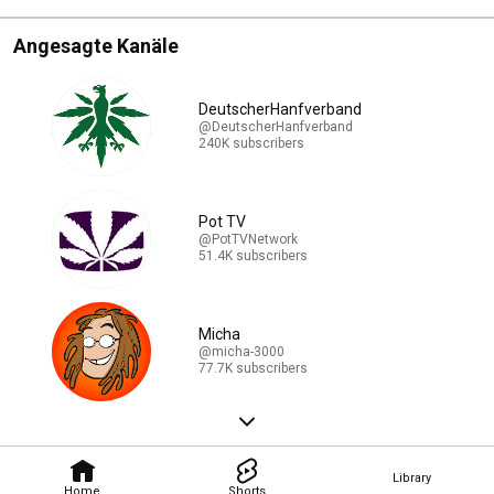
Angesagte Kanäle
DeutscherHanfverband
@DeutscherHanfverband
240K subscribers
Pot TV
@PotTVNetwork
51.4K subscribers
Micha
@micha-3000
77.7K subscribers
Library
Home
Shorts