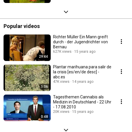
Popular videos
Richter Müller Ein Mann greift
durch - der Jugendrichter von
Bernau
627K views
15 years ago
29:44
Plantar marihuana para salir de
la crisis [es/en/de desc] -
abc.es
47K views
14 years ago
1:06
Tagesthemen Cannabis als
Medizin in Deutschland - 22 Uhr
- 17.08.2010
20K views
15 years ago
0:48