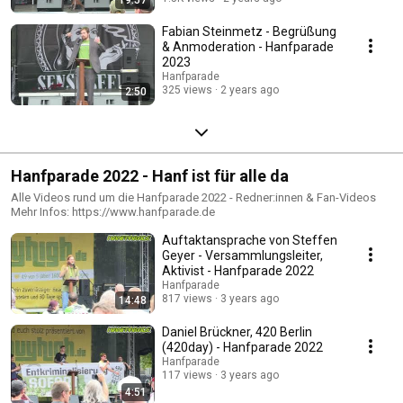
Fabian Steinmetz - Begrüßung
& Anmoderation - Hanfparade
2023
Hanfparade
325 views
2 years ago
2:50
Hanfparade 2022 - Hanf ist für alle da
Alle Videos rund um die Hanfparade 2022 - Redner:innen & Fan-Videos
Mehr Infos: https://www.hanfparade.de
Auftaktansprache von Steffen
Geyer - Versammlungsleiter,
Aktivist - Hanfparade 2022
Hanfparade
817 views
3 years ago
14:48
Daniel Brückner, 420 Berlin
(420day) - Hanfparade 2022
Hanfparade
117 views
3 years ago
4:51