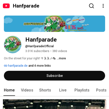
Hanfparade
Hanfparade
@HanfparadeOfficial
3.01K subscribers
•
380 videos
On the street for your right! 🥦🕺🕺🎶🎭 
...more
hanfparade.de
and 4 more links
Subscribe
Home
Videos
Shorts
Live
Playlists
Posts