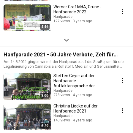
Werner Graf MdA, Grüne -
Hanfparade 2022
Hanfparade
127 views
3 years ago
4:46
Hanfparade 2021 - 50 Jahre Verbote, Zeit für
Emanzipation
Am 14.8.2021 gingen wir mit der Hanfparade auf die Straße, um für die
Legalisierung von Cannabis als Rohstoff, Medizin und Genussmittel
demonstrieren. Mit dabei eine große Bühne, RednerInnen und
Steffen Geyer auf der
Musikbeiträge von Maama Ganja, ernstgemeint + Mani Terzok, benjie,
Uwe Banton + Ganjaman, Goa Camino und LOST, sowie Infostände und
Hanfparade -
Paradewagen mit diversen Mitmachangeboten. Mehr Infos:
Auftaktansprache der
https://www.hanfparade.de/
Hanfparade
Hanfparade
278 views
4 years ago
8:00
Christina Liedke auf der
Hanfparade 2021
Hanfparade
143 views
4 years ago
6:29