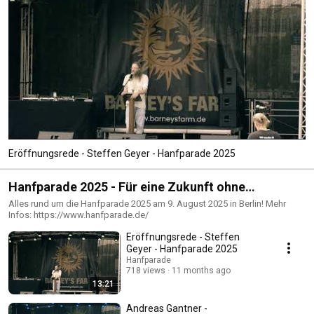
Eröffnungsrede - Steffen Geyer - Hanfparade 2025
Hanfparade 2025 - Für eine Zukunft ohne
Repression
Alles rund um die Hanfparade 2025 am 9. August 2025 in Berlin! Mehr
Infos: https://www.hanfparade.de/
Eröffnungsrede - Steffen
Geyer - Hanfparade 2025
Hanfparade
718 views
11 months ago
13:21
Andreas Gantner -