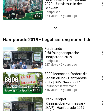
2020 - Aktivismus in der
Schweiz
Hanfparade
324 views
5 years ago
9:02
Hanfparade 2019 - Legalisierung nur mit dir
Ferdinands
Eröffnungsansprache -
Hanfparade 2019
Hanfparade
227 views
6 years ago
3:49
8000 Menschen fordern die
Legalisierung - Hanfparade
2019 | DHV-News #214
DeutscherHanfverband
56K views
6 years ago
11:37
Frank Tempel
(Kriminaloberkommissar /
LEAP) - Hanfparade 2019