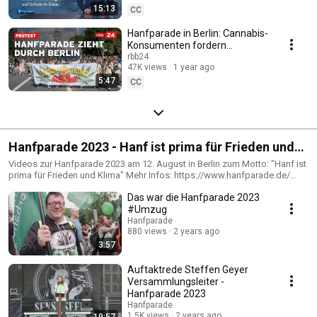
15:13
CC
Hanfparade in Berlin: Cannabis-
Konsumenten fordern
weitergehende Legalisierung
rbb24
47K views
1 year ago
5:47
CC
Hanfparade 2023 - Hanf ist prima für Frieden und
Klima!
Videos zur Hanfparade 2023 am 12. August in Berlin zum Motto: "Hanf ist
prima für Frieden und Klima" Mehr Infos: https://www.hanfparade.de/
Folge uns bei Twitter: https://twitter.com/hanfparade und anderen
Das war die Hanfparade 2023
Plattformen! #Hanfparade2023
#Umzug
Hanfparade
880 views
2 years ago
3:57
Auftaktrede Steffen Geyer
Versammlungsleiter -
Hanfparade 2023
Hanfparade
1.5K views
2 years ago
19:57