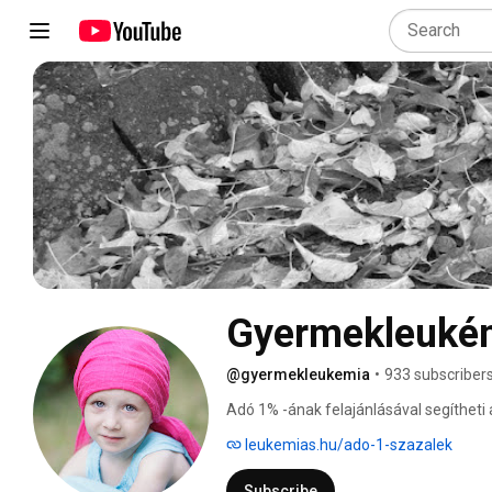
Gyermekleukém
@gyermekleukemia
•
933 subscriber
Adó 1% -ának felajánlásával segítheti
Gyermekekért Alapítvány támogatásáv
leukemias.hu/ado-1-szazalek
Subscribe