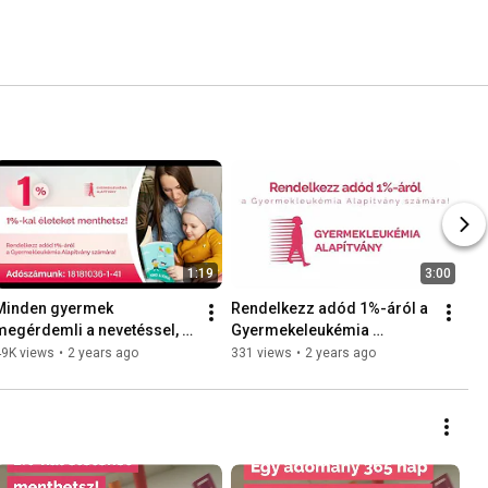
1:19
3:00
Minden gyermek 
Rendelkezz adód 1%-áról a 
megérdemli a nevetéssel, 
Gyermekeleukémia 
álmokkal és végtelen 
Alapítvány számára! 1%-kal 
49K views
•
2 years ago
331 views
•
2 years ago
lehetőségekkel teli 
életeket menthetsz! ❤️
gyermekkort! ❤️