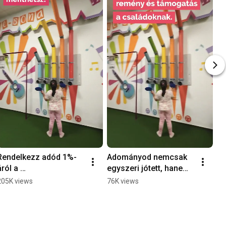
Rendelkezz adód 1%-
Adományod nemcsak 
ról a 
egyszeri jótett, hanem 
Gyermekleukémia 
egy egész éves 
205K views
76K views
Alapítvány számára! ❤️
támogatás! ❤️ 
https://tamogatas.leuke
mias.hu