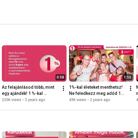
0:58
1:55
Az felajánlásod több, mint 
1%-kal életeket menthetsz! 
egy ajándék! 1 %-kal 
Ne feledkezz meg adód 1%-
életeket menthetsz! ❤️
áról, gondolj a leukémiás 
220K views
•
2 years ago
43K views
•
2 years ago
gyermekek egészségére!