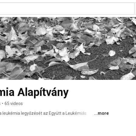
ia Alapítvány
s
•
65 videos
 a leukémia legyőzését az Együtt a Leukémiás 
...more
al. 