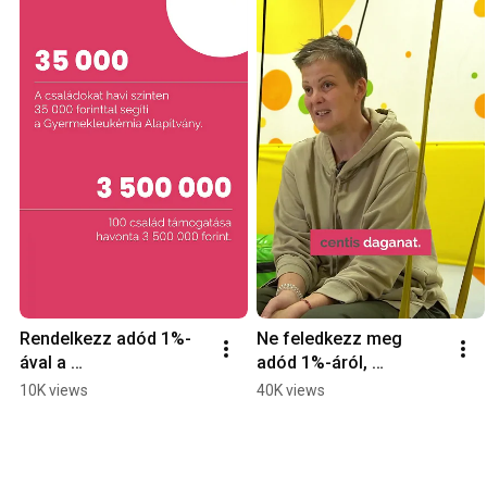
Rendelkezz adód 1%-
Ne feledkezz meg 
ával a 
adód 1%-áról, 
Gyermekleukémia 
rendelkezz a 
10K views
40K views
Alapítvány számára!❤️
Gyermekleukémia 
Alapítvány számára! ❤️