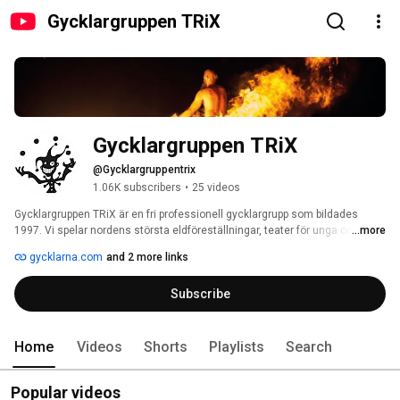
Gycklargruppen TRiX
Gycklargruppen TRiX
@Gycklargruppentrix
1.06K subscribers
•
25 videos
Gycklargruppen TRiX är en fri professionell gycklargrupp som bildades 
1997. Vi spelar nordens största eldföreställningar, teater för unga och 
...more
unga vuxna, bedriver pedagogisk verksamhet och underhåller med 
gycklarna.com
and 2 more links
sanslöst gyckel. Vår egen scen heter Trixteatern och finns i Västerås. Vi 
turnérar i hela Sverige samt i grannländerna. Vår verksamhet stöds av 
Subscribe
Västerås Stad och Landstinget Västmanland. 
Home
Videos
Shorts
Playlists
Search
Popular videos