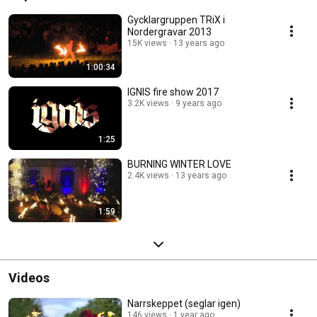
Gycklargruppen TRiX i
Nordergravar 2013
15K views
13 years ago
1:00:34
IGNIS fire show 2017
3.2K views
9 years ago
1:25
BURNING WINTER LOVE
2.4K views
13 years ago
1:59
Videos
Narrskeppet (seglar igen)
146 views
1 year ago