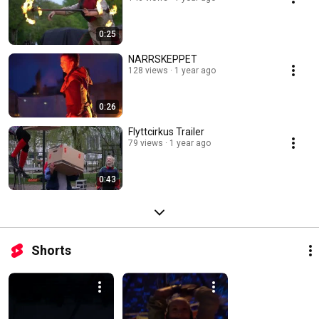
0:25
NARRSKEPPET
128 views
1 year ago
0:26
Flyttcirkus Trailer
79 views
1 year ago
0:43
Shorts