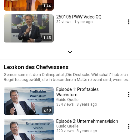
1:44
250105 PWW Video GQ
32 views
1 year ago
1:45
Lexikon des Chefwissens
Gemeinsam mit dem Onlineportal „Die Deutsche Wirtschaft“ habe ich
Begriffe ausgewählt, die in besonderem Maße relevant sind, wenn es
darum geht, interne Bremsen zu lösen und zukünftiges Wachstum von
Episode 1: Profitables
innen heraus zu generieren. Entstanden sind 17 Kurzvideos in denen jeder
Begriff in maximal 3 Minuten dargelegt wird. Dabei erhältst Du nicht nur
Wachstum
eine Begriffsdefinition – sondern vor allem Gedankenanstöße für das
Guido Quelle
eigene Unternehmen, Gesprächsstoff für interne Arbeitstreffen und
334 views
8 years ago
Austauschgespräche sowie Umsetzungsimpulse für Dein Team.
2:40
Episode 2: Unternehmensvision
Guido Quelle
220 views
8 years ago