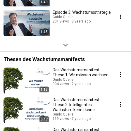
1:43
Episode 3: Wachstumsstrategie
Guido Quelle
201 views
8 years ago
1:45
Thesen des Wachstumsmanifests
Das Wachstumsmanifest
These 1: Wir müssen wachsen
Guido Quelle
304 views
7 years ago
1:13
Das Wachstumsmanifest
These 2: Intelligentes
Wachstum kennt keine
Grenzen
Guido Quelle
119 views
7 years ago
0:47
Das Wachstumsmanifest