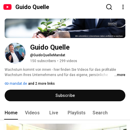
Guido Quelle
Guido Quelle
@GuidoQuelleMandat
150 subscribers
•
299 videos
Wachstum kommt von innen - hier finden Sie Videos für das profitable 
Wachstum Ihres Unternehmens und für das eigene, persönliche 
...more
Wachstum. 
mandat.de
and 2 more links
Subscribe
Home
Videos
Live
Playlists
Search