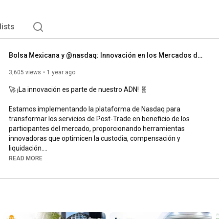
 tu viaje hacia la libertad financiera, resolver tu deuda o 
lists
Bolsa Mexicana y @nasdaq: Innovación en los Mercados de Valores 🚀
3,605 views
1 year ago
🚀 ¡La innovación es parte de nuestro ADN! 🧬 

Estamos implementando la plataforma de Nasdaq para 
transformar los servicios de Post-Trade en beneficio de los 
participantes del mercado, proporcionando herramientas 
innovadoras que optimicen la custodia, compensación y 
liquidación.

READ MORE
 Escucha la entrevista con Tal Cohen, presidente de @nasdaq  y 
Jorge Alegria, director general de @GrupoBMV  para conocer 
detalles de cómo 
#BMV
 y 
#Nasdaq
 están colaborando para 
modernizar los mercados: 

#MercadosGlobales
#TransformaciónDigital