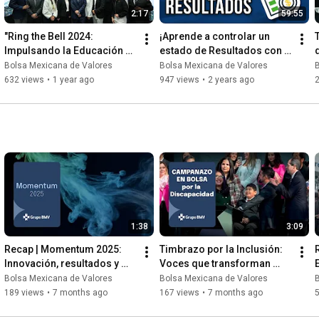
stán diseñados para adaptarse
2:17
59:55
Domina los principios
"Ring the Bell 2024: 
¡Aprende a controlar un 
nistración: Herramientas
Impulsando la Educación 
estado de Resultados con 
 Economía: Descubre cómo
Financiera con la Bolsa 
la Escuela de la Bolsa 
Bolsa Mexicana de Valores
Bolsa Mexicana de Valores
te y activa la campanita! No
Mexicana de Valores 📊
Mexicana de Valores! 💸
632 views
•
1 year ago
947 views
•
2 years ago
2
igos y familiares para que
recer juntos. 🚀🔔 ¡Empieza
omíaParaTodos
#EscuelaDeFinanzas
1:38
3:09
Recap | Momentum 2025: 
Timbrazo por la Inclusión: 
Innovación, resultados y 
Voces que transforman 
visión en el Grupo BMV
desde la Bolsa Mexicana de 
Bolsa Mexicana de Valores
Bolsa Mexicana de Valores
Valores
189 views
•
7 months ago
167 views
•
7 months ago