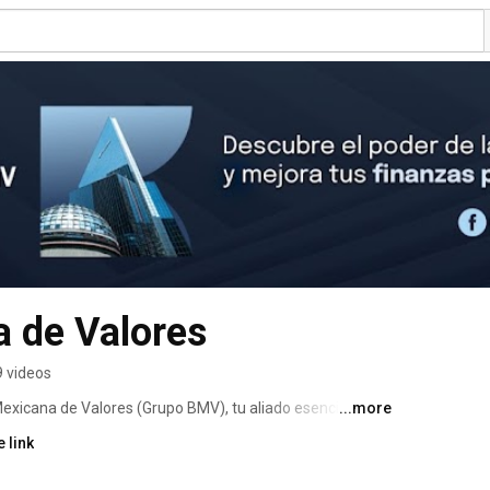
 de Valores
 videos
Mexicana de Valores (Grupo BMV), tu aliado esencial para 
...more
nzas personales.  💼 Te ofrecemos contenido educativo y 
 link
 las inversiones. Desde principiantes a inversionistas 
rán herramientas para tomar decisiones informadas y 