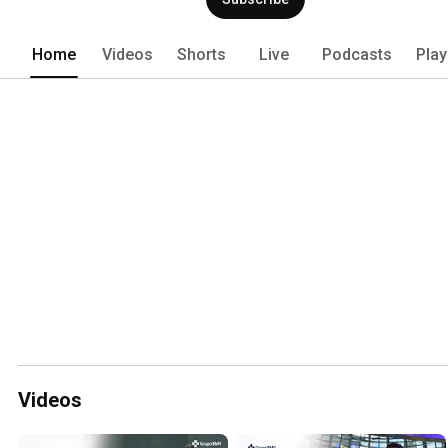
construir tu futuro financiero. Comienza
planear tu retiro con la BMV.✨​ 
Home
Videos
Shorts
Live
Podcasts
Play
Videos