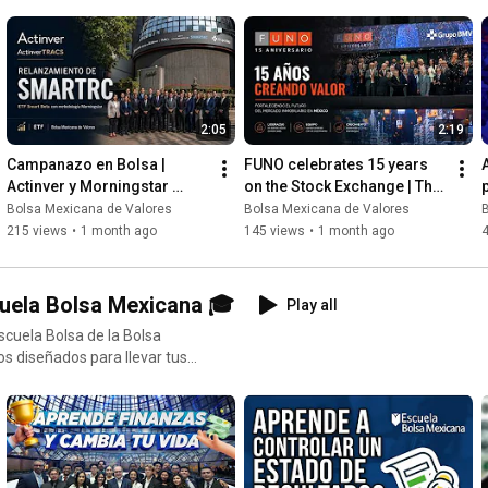
artups innovadoras hasta
s y el impacto que tienen en
s y cómo están transformando
energía, o cualquier otro
2:05
2:19
co, y tú puedes ser parte de
n generando valor y qué
Campanazo en Bolsa | 
FUNO celebrates 15 years 
star
Actinver y Morningstar 
on the Stock Exchange | The 
nosotros cada nuevo hito! No
relanzan el ETF SMARTRAC 
story of Mexico's largest 
Bolsa Mexicana de Valores
Bolsa Mexicana de Valores
 el mercado financiero. 🚀✨
14
REIT
215 views
•
1 month ago
145 views
•
1 month ago
uela Bolsa Mexicana 🎓
Play all
scuela Bolsa de la Bolsa
os diseñados para llevar tus
ontabilidad, pasando por
el recurso definitivo para
nformadas. Aprende a ahorrar,
 economía global y mucho más.