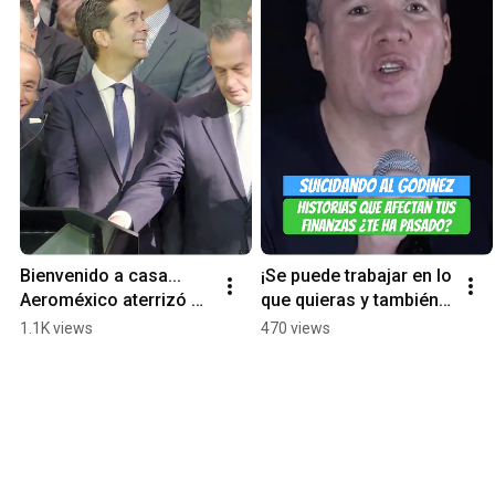
Bienvenido a casa... 
¡Se puede trabajar en lo 
Aeroméxico aterrizó en 
que quieras y también 
#labolsademéxico
ser inversionista! 🫢 
1.1K views
470 views
#dinero