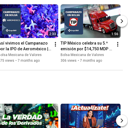
2:33
1:56
Así vivimos el Campanazo 
TIP México celebra su 5.ª 
por la IPO de Aeroméxico | 
emisión por $14,750 MDP en 
Recap BMV
la BMV | Recap Campanazo
Bolsa Mexicana de Valores
Bolsa Mexicana de Valores
475 views
•
7 months ago
306 views
•
7 months ago