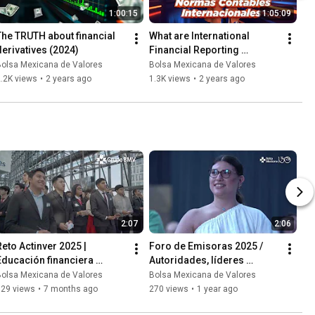
1:00:15
1:05:09
The TRUTH about financial 
What are International 
derivatives (2024)
Financial Reporting 
Standards?
Bolsa Mexicana de Valores
Bolsa Mexicana de Valores
.2K views
•
2 years ago
1.3K views
•
2 years ago
2:07
2:06
Reto Actinver 2025 | 
Foro de Emisoras 2025 / 
Educación financiera 
Autoridades, líderes 
aplicada y formación de 
empresariales y expertos
Bolsa Mexicana de Valores
Bolsa Mexicana de Valores
inversionistas | Video 
529 views
•
7 months ago
270 views
•
1 year ago
Recap