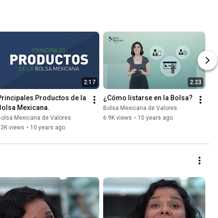
2:17
2:23
Principales Productos de la 
¿Cómo listarse en la Bolsa?
Bolsa Mexicana.
Bolsa Mexicana de Valores
Bolsa Mexicana de Valores
6.9K views
•
10 years ago
12K views
•
10 years ago