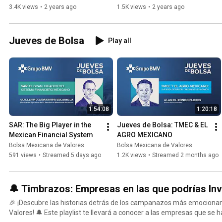
3.4K views
•
2 years ago
1.5K views
•
2 years ago
Jueves de Bolsa
Play all
1:54:08
1:20:18
SAR: The Big Player in the 
Jueves de Bolsa: TMEC & EL 
Mexican Financial System
AGRO MEXICANO
Bolsa Mexicana de Valores
Bolsa Mexicana de Valores
591 views
•
Streamed 5 days ago
1.2K views
•
Streamed 2 months ago
🎉 ¡Descubre las historias detrás de los campanazos más emocionan
Valores! 🔔 Este playlist te llevará a conocer a las empresas que se 