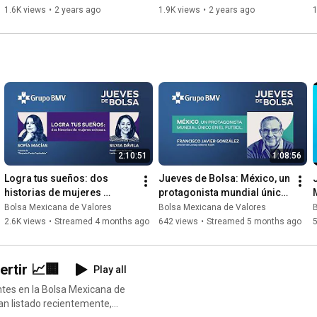
1.6K views
•
2 years ago
1.9K views
•
2 years ago
1
2:10:51
1:08:56
Logra tus sueños: dos 
Jueves de Bolsa: México, un 
historias de mujeres 
protagonista mundial único 
exitosas.
en el fútbol.
Bolsa Mexicana de Valores
Bolsa Mexicana de Valores
2.6K views
•
Streamed 4 months ago
642 views
•
Streamed 5 months ago
🔔 Timbrazos: Empresas en las que podrías Invertir 📈🏢
Play all
tes en la Bolsa Mexicana de
han listado recientemente,