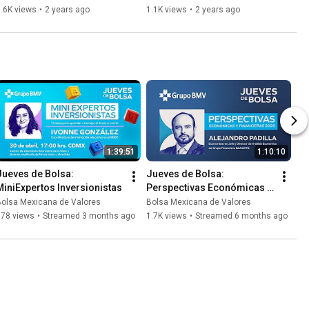
.6K views
•
2 years ago
1.1K views
•
2 years ago
1:39:51
1:10:10
Jueves de Bolsa: 
Jueves de Bolsa: 
MiniExpertos Inversionistas
Perspectivas Económicas y 
Financieras 2026 con 
Bolsa Mexicana de Valores
Bolsa Mexicana de Valores
Alejandro Padilla | 
578 views
•
Streamed 3 months ago
1.7K views
•
Streamed 6 months ago
BANORTE