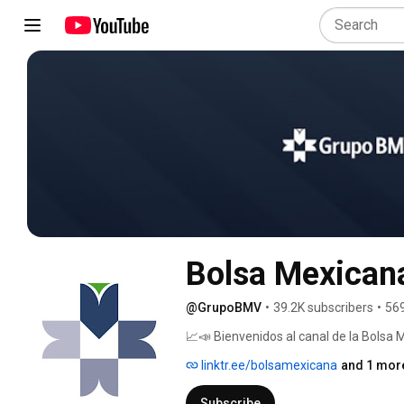
Bolsa Mexicana
@GrupoBMV
•
39.2K subscribers
•
569
📈📣 Bienvenidos al canal de la Bolsa 
aprender a invertir y mejorar tus fina
linktr.ee/bolsamexicana
and 1 more
accesible para que domines el mundo de
avanzados, nuestros videos te brinda
Subscribe