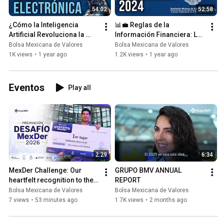
No importa si eres principiante o tienes experiencia, estos cursos e
54:02
52:58
a todos los niveles. 📊📈 ✨ Explorarás temas clave como: Finanzas personales: Aprende a
manejar tu presupuesto y hacer crecer tus ahorros. 💰 Contabilidad: 
¿Cómo la Inteligencia 
📊💼 Reglas de la 
contables que todo profesional debe conocer. 📑 Estadística y Admi
Artificial Revoluciona la 
Información Financiera: Lo 
esenciales para la toma de decisiones estratégicas. 📊 Inversión y
Contabilidad Electrónica? 🖥️
que Necesitas Saber 📈📚
Bolsa Mexicana de Valores
Bolsa Mexicana de Valores
funciona el mercado y cómo puedes ser parte de él. 📉🌍 📢 ¡Suscríbe
1K views
•
1 year ago
1.2K views
•
1 year ago
te pierdas ninguno de estos valiosos recursos. Comparte con tus am
todos puedan aprovechar esta increíble oportunidad de aprender y c
hoy tu camino hacia el éxito financiero! #EducaciónFinanciera #BolsaMexicana
Eventos
Play all
#FinanzasPersonales #CursosGratis #InversiónInteligente #Econ
#AprendeContabilidad #EstadísticaFácil #AdministraciónEfectiva 
2:29
6:34
MexDer Challenge: Our 
GRUPO BMV ANNUAL 
heartfelt recognition to the 
REPORT
winners
Bolsa Mexicana de Valores
Bolsa Mexicana de Valores
7 views
•
53 minutes ago
1.7K views
•
2 months ago