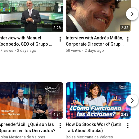
3:28
2:33
Interview with Manuel 
Interview with Andrés Millán, 
Escobedo, CEO of Grupo 
Corporate Director of Grupo 
Peña Verde
Peña Verde
87 views
•
2 days ago
50 views
•
2 days ago
4:34
2:43
Aprende fácil. ¿Qué son las 
How Do Stocks Work? (Let's 
Opciones en los Derivados?
Talk About Stocks)
Bolsa Mexicana de Valores
Bolsa Mexicana de Valores