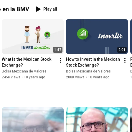
o en la BMV
Play all
1:47
2:01
What is the Mexican Stock 
How to invest in the Mexican 
Exchange?
Stock Exchange?
Bolsa Mexicana de Valores
Bolsa Mexicana de Valores
245K views
•
10 years ago
288K views
•
10 years ago