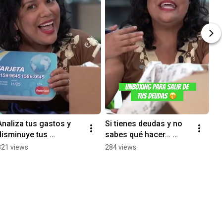
Analiza tus gastos y 
Si tienes deudas y no 
disminuye tus 
sabes qué hacer… 
compromisos 
¡necesitas ver este 
321 views
284 views
financieros para salir 
video! 😨✅ #unboxing 
de tus deudas. 💰🏡📢 
#deudasbancarias
#deudas