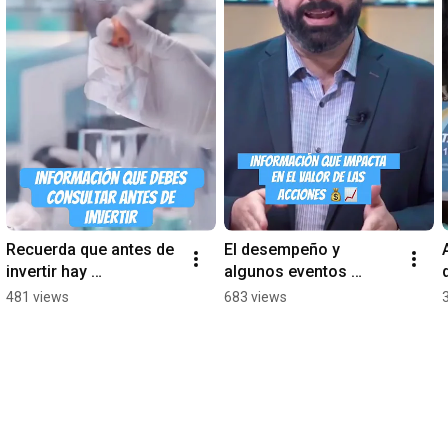
Recuerda que antes de 
El desempeño y 
invertir hay 
algunos eventos 
información que debes 
impactan en el precio 
481 views
683 views
analizar ¡mira este 
de las acciones. Toma 
video! 🏦📈 #trading
decisiones 
fundamentadas.