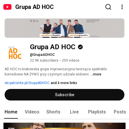
Grupa AD HOC
Grupa AD HOC
@GrupaADHOC
22.9K subscribers
•
259 videos
AD HOC to krakowska grupa improwizacyjna tworząca spektakle 
komediowe NA ŻYWO przy czynnym udziale widowni. 
...more
patronite.pl/GrupaADHOC
and 4 more links
Subscribe
Home
Videos
Shorts
Live
Playlists
Posts