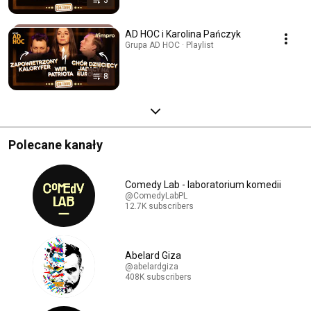
AD HOC i Karolina Pańczyk
Grupa AD HOC · Playlist
8
Polecane kanały
Comedy Lab - laboratorium komedii
@ComedyLabPL
12.7K subscribers
Abelard Giza
@abelardgiza
408K subscribers