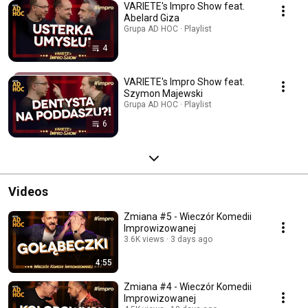
VARIETE's Impro Show feat.
Abelard Giza
Grupa AD HOC · Playlist
4
VARIETE's Impro Show feat.
Szymon Majewski
Grupa AD HOC · Playlist
6
Videos
Zmiana #5 - Wieczór Komedii
Improwizowanej
3.6K views
3 days ago
4:55
Zmiana #4 - Wieczór Komedii
Improwizowanej