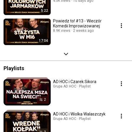
4.5K views
10 days ago
5:22
Powiedz to! #13 - Wieczór
Komedii Improwizowanej
8.9K views
2 weeks ago
17:04
Playlists
AD HOC i Czarek Sikora
Grupa AD HOC · Playlist
2
AD HOC i Wiolka Walaszczyk
Grupa AD HOC · Playlist
3