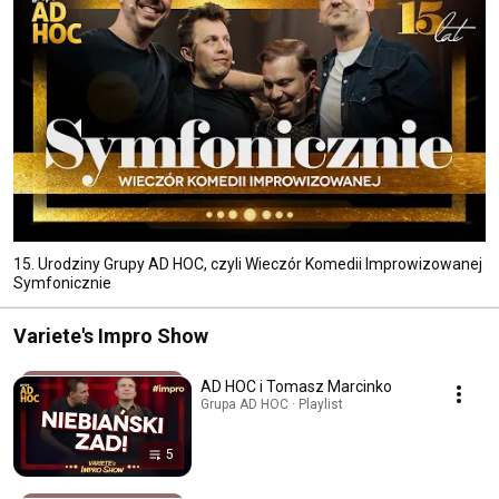
15. Urodziny Grupy AD HOC, czyli Wieczór Komedii Improwizowanej
Symfonicznie
Variete's Impro Show
AD HOC i Tomasz Marcinko
Grupa AD HOC · Playlist
5